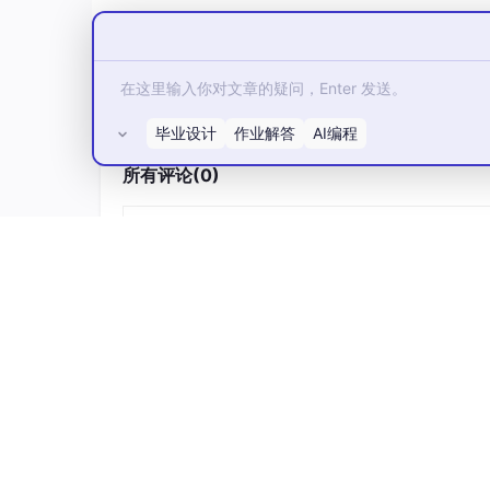
公司日常考勤系统信息管理系统源码-Spring
码，数据库，视频，可提供说明文档（通过
A
者Java或者.NET）等等
功能如图所示。可以
功能参考截图：
毕业设计
作业解答
AI编程
所有评论(0)