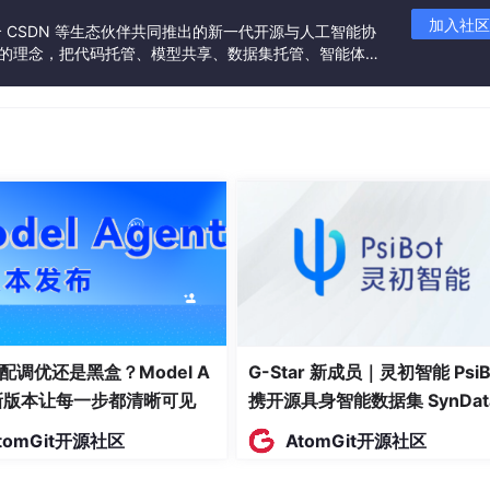
加入社区
联合 CSDN 等生态伙伴共同推出的新一代开源与人工智能协
NOT NULL
打卡类型（1上班，2下班）
”的理念，把代码托管、模型共享、数据集托管、智能体开
NOT NULL
打卡时间
发者提供从开发、训练到部署的一站式体验。
NULL
打卡地点
NULL
打卡设备信息
结果。申请编号是该表的主键，员工编号作为外键关联员工基础
是否为空
描述
NOT NULL
申请编号（主键）
配调优还是黑盒？Model A
G-Star 新成员｜灵初智能 PsiB
t新版本让每一步都清晰可见
携开源具身智能数据集 SynDat
NOT NULL
员工编号（外键）
入驻 AtomGit
tomGit开源社区
AtomGit开源社区
NOT NULL
请假类型（1病假，2事假）