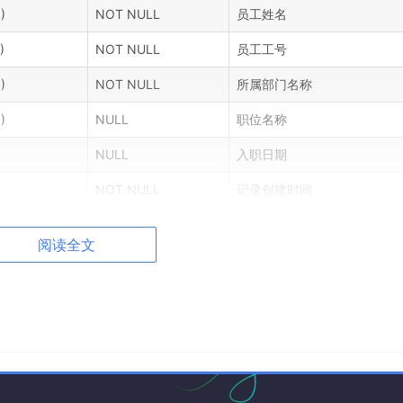
)
NOT NULL
员工姓名
)
NOT NULL
员工工号
)
NOT NULL
所属部门名称
)
NULL
职位名称
NULL
入职日期
NOT NULL
记录创建时间
阅读全文
息，包括打卡时间、打卡类型等。记录编号是该表的主键，员工
所示。
是否为空
描述
NOT NULL
记录编号（主键）
NOT NULL
员工编号（外键）