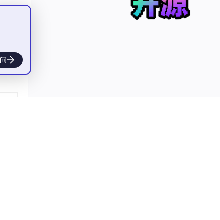
源
n或
问