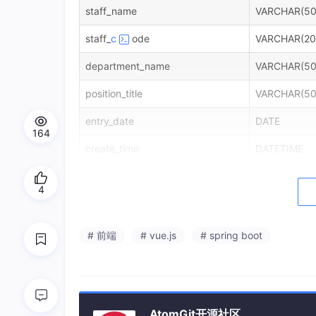
staff_name
VARCHAR(50
staff_
c
ode
VARCHAR(20
department_name
VARCHAR(50
position_title
VARCHAR(50
entry_date
DATE
164
create_time
DATETIME
考勤打卡记录数据表
4
考勤打卡记录数据表用于存储员工的每日打卡信
作为外键关联员工基础信息表。结构表如表3-2
# 前端
# vue.js
# spring boot
字段名
数据类型
record_id
BIGINT
staff_id
BIGINT
AtomGit开源社区