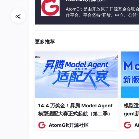
check_type
AtomGit 是由开放原子开源基金会
TINYINT
作平台。平台坚持“开放、中立、公益
check_time
DATETIME
发体验和算力服务整合在一起，为开
location_info
VARCHAR(100)
更多推荐
device_info
VARCHAR(50)
请假审批数据表
请假审批数据表用于存储员工的请假申请及审批
表。结构表如表3-3所示。
字段名
数据类型
apply_id
BIGINT
14.4 万奖金！昇腾 Model Agent
模型适
模型适配大赛正式起航（第二季）
gen
staff_id
BIGINT
AtomGit开源社区
A
leave_type
TINYINT