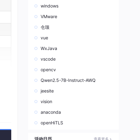
windows
VMware
仓颉
vue
WxJava
vscode
opencv
Qwen2.5-7B-Instruct-AWQ
编号
jeesite
vision
anaconda
openHiTLS
活动日历
查看更多