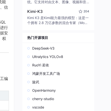
edit code, run commands, and verify
统能
统。它支持对由文本、图像、视频和音
changes — autonomously. Built in Rus
、信
频组成的多模态上下文进行统一理解，
t for speed. Get Started
Kimi-K3
204
并能生成分辨率高达 2K、时长可达 15
秒的带原生立体声音频的视频。得益于
Kimi K3 是Kimi能力最强的模型：这是一
QL
面向任务泛化的系统设计，H3 在预训练
个拥有 2.8 万亿参数的混合专家（Mo
阶段就已具备广泛的多模态上下文理解
进行
E）模型，具备原生视觉理解能力，并支
与生成能力，能够出色地执行复杂的多
据安
持 100 万 token 的上下文窗口。
模态指令。
热门开源项目
、权
DeepSeek-V3
Ultralytics YOLOv8
RuoYi 若依
鸿蒙开发工具广场
工编
旋武
OpenHarmony
cherry-studio
vscode