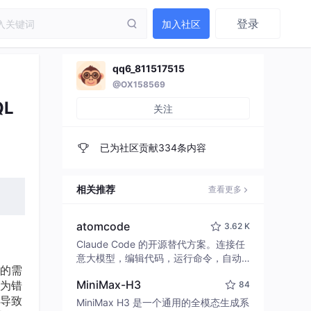
登录
加入社区
qq6_811517515
@OX158569
QL
关注
已为社区贡献334条内容
相关推荐
查看更多
atomcode
3.62 K
Claude Code 的开源替代方案。连接任
意大模型，编辑代码，运行命令，自动
的需
验证 — 全自动执行。用 Rust 构建，极
MiniMax-H3
为错
84
致性能。 ｜ An open-source alternativ
导致
e to Claude Code. Connect any LLM,
MiniMax H3 是一个通用的全模态生成系