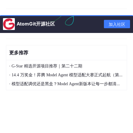
3.数据承载与分流能力
AtomGit开源社区
加入社区
Wi-Fi 在整个数据传输体系中既承担主要流量承载角色，同时也
为蜂窝网络提供有效的数据分流。相关研究表明，超过一半的移
动数据流量会通过 Wi-Fi 网络进行卸载。从实际使用情况来看，
Wi-Fi 承载的数据规模也远高于 4G/5G 网络，并将在未来持续
保持这一优势
更多推荐
上述原因也凸显了
5G和Wi-Fi技术的互补性
，两者在无线系统
·
中扮演着不同但重要的角色。
G-Star 精选开源项目推荐｜第二十二期
·
14.4 万奖金！昇腾 Model Agent 模型适配大赛正式起航（第二季）
二、Wi-Fi 8 市场分析
·
模型适配调优还是黑盒？Model Agent新版本让每一步都清晰可见
凭借便捷性与灵活性，Wi-Fi 早已从“可选连接方式”演变为数字
社会的基础网络设施。相较于过去在酒店或公共场所优先依赖有
线以太网接口的使用习惯，如今用户在进入公共场景时，首先关
注的往往是Wi-Fi是否稳定可用。这种变化表明，无线连接已经
成为主流接入方式，并在用户体验层面持续强化其主导地位。
从
市场规模
来看，截至2025年前后，全球 Wi-Fi 设备累计出货