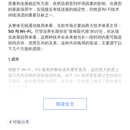
质量和连接稳定性方面，依然容易受到环境因素的影响。在典型
的家庭场景中，实现接近有线连接的稳定性，仍然是Wi-Fi技术
持续演进的重要目标之一。
从整体无线通信格局来看，当前市场主要由两大技术体系主导：
5G 与 Wi-Fi。
尽管业界长期存在“谁将取代谁”的讨论，但从现
实发展趋势来看，这两种技术在未来相当长一段时间内更可能是
协同共存、优势互补的关系。这种共存格局的形成，主要源于以
下几个方面的原因：
1.成本
相较于 Wi-Fi，5G 服务的整体成本通常更高，这在很大程度上
源于其所依赖的授权频谱机制。由于 5G 频谱需要通过竞拍或许
可获取，相关费用较为高昂，从而在一定程度上推高了网络建设
与运营成本。
2.设备普及度
阅读全文
终端侧来看，Wi-Fi 已成为绝大多数消费电子产品的标配功能，
而支持蜂窝网络（4G/5G）的设备则相对有限。例如，仅支持
# 经验分享
Wi-Fi 的平板电脑依然占据市场主流，这也进一步巩固了 Wi-Fi
的基础连接地位。