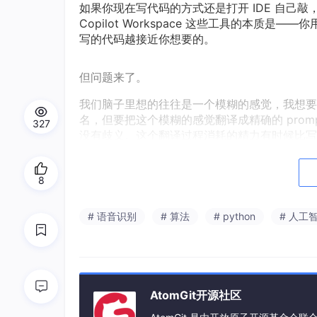
如果你现在写代码的方式还是打开 IDE 自己敲，那你可能
Copilot Workspace 这些工具的本质
写的代码越接近你想要的。
但问题来了。
我们脑子里想的往往是一个模糊的感觉，我想要
名，但要把这个模糊的感觉翻译成精确的 pro
327
没有歧义。这个翻译过程消耗的精力有时候比写
更难受的是，vibe coding 的核心是流式——
8
这里改成 xxx、再加一个 xxx，AI 再改
你们怎么样，反正我用 Cursor 的时候，打字速
# 语音识别
# 算法
# python
# 人工
状态，别让用户觉得 app 死了，但我得花十
么了。
SaySo 解决的就是这个问题
AtomGit开源社区
我现在用 Cursor 的方式是——打开 SayS