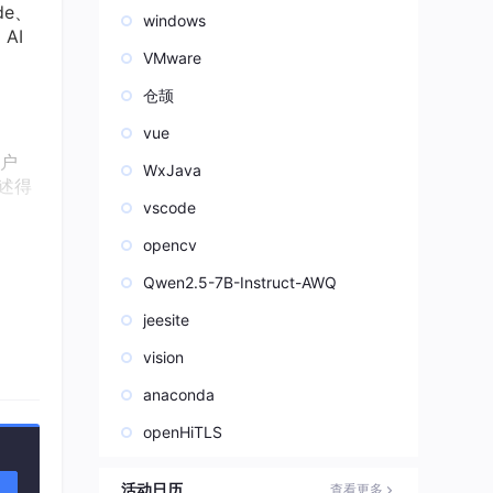
de、
windows
AI
VMware
仓颉
vue
户
WxJava
述得
vscode
opencv
，说
Qwen2.5-7B-Instruct-AWQ
不知道
ng
jeesite
是什
vision
anaconda
openHiTLS
果加
活动日历
查看更多