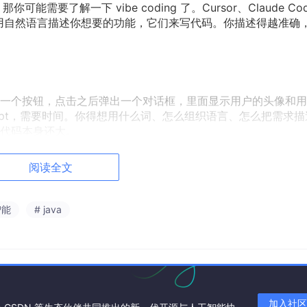
需要了解一下 vibe coding 了。Cursor、Claude Co
是——你用自然语言描述你想要的功能，它们来写代码。你描述得越准确，
一个按钮，点击之后弹出一个对话框，里面显示用户的头像和用
mpt，需要时间。你得想用什么词、怎么组织语言、怎么把需求描
代码本身还大。
阅读全文
你给 AI 一个 prompt，AI 给你一段代码，你看一眼觉得哪里不对
，你再看。这个来回修正的过程需要你不断把自己的想法转成文字。我
度经常成为我跟 AI 之间对话的瓶颈。我想说的是这里加个 loadi
智能
# java
几秒把这句话打成文字发出去，打完我可能已经忘了最开始想说的
o，嘴巴说出来，把用户头像改成圆形，加一个 hover 缩放效果，如
加入社区