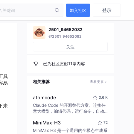
登录
加入社区
2501_94652082
@2501_94652082
关注
已为社区贡献11条内容
工具
相关推荐
查看更多
最容易
atomcode
3.6 K
下来
Claude Code 的开源替代方案。连接任
意大模型，编辑代码，运行命令，自动
验证 — 全自动执行。用 Rust 构建，极
MiniMax-H3
72
致性能。 ｜ An open-source alternativ
e to Claude Code. Connect any LLM,
MiniMax H3 是一个通用的全模态生成系