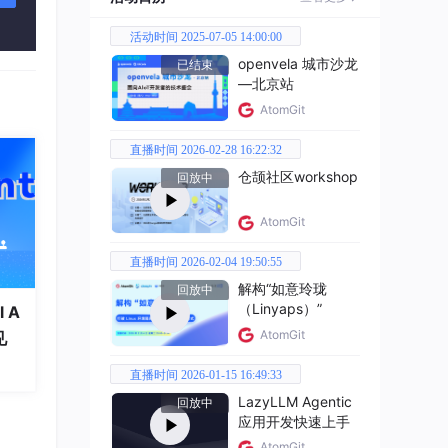
间省
活动时间 2025-07-05 14:00:00
openvela 城市沙龙
已结束
上说
—北京站
面有
AtomGit
设置
直播时间 2026-02-28 16:22:32
仓颉社区workshop
回放中
AI
AtomGit
直播时间 2026-02-04 19:50:55
解构“如意玲珑
回放中
（Linyaps）”
 A
e，有
AtomGit
见
整理成
直播时间 2026-01-15 16:49:33
LazyLLM Agentic
回放中
裂感
应用开发快速上手
修
AtomGit