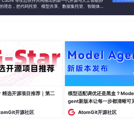
联合 CSDN 等生态伙伴共同推出的新一代开源与人工智能协
文字，我直接粘贴到 Cursor 的输入框里，AI 开始干活。这中
”的理念，把代码托管、模型共享、数据集托管、智能体开
个对话节奏完全不一样了。
发者提供从开发、训练到部署的一站式体验。
了一大段需求，它能给你压缩成精炼的 prompt 版本。我经常嘴
他的头像，就是右上角那个小图标，点击之后有个下拉菜单，里
给我整理成登录后右上角显示用户头像，点击展开下拉菜单，包含
mpt 的精确性之间做妥协了。
已经把代码生成这个环节 AI 化了，SaySo 把人机对话这个环节也 
者变成了纯粹的决策者，打字那个环节被彻底省掉了。
tar 精选开源项目推荐｜第二
模型适配调优还是黑盒？Model
我用得最频繁的场景。每次提交代码我都要想怎么写 commit messag
gent新版本让每一步都清晰可
ge 憋了十分钟。用 SaySo 之后我直接口述我做了什么，AI 给我
比我自己写的干净很多。
tomGit开源社区
AtomGit开源社区
不是思考，是把思考的结果倒出来。脑子在转，手在等，这种割
可以边想边说，说完了文字也出来了，我只需要做最后的逻辑检查和