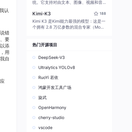
edit code, run commands, and verify
统。它支持对由文本、图像、视频和音
changes — autonomously. Built in Rus
频组成的多模态上下文进行统一理解，
能我认
t for speed. Get Started
Kimi-K3
188
并能生成分辨率高达 2K、时长可达 15
秒的带原生立体声音频的视频。得益于
Kimi K3 是Kimi能力最强的模型：这是一
面向任务泛化的系统设计，H3 在预训练
个拥有 2.8 万亿参数的混合专家（Mo
阶段就已具备广泛的多模态上下文理解
说错
E）模型，具备原生视觉理解能力，并支
与生成能力，能够出色地执行复杂的多
、要
持 100 万 token 的上下文窗口。
模态指令。
热门开源项目
以添
，用
DeepSeek-V3
我自
Ultralytics YOLOv8
RuoYi 若依
的应
鸿蒙开发工具广场
旋武
OpenHarmony
cherry-studio
vscode