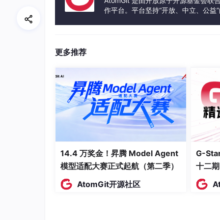
AtomGit 是由开放原子开源基金会
载失败就显示默认头像，SaySo 给我转成干净的
作平台。平台坚持“开放、中立、公益
去的键盘敲击听起来没多少，但实际体验下来整
发体验和算力服务整合在一起，为开
更骚的是 SaySo 的智能长短调整功能。你口述
了一大堆，就是那个，用户登录之后我们要展示
更多推荐
设置、有退出登录，就常规的那些，SaySo 
和退出登录选项。我不需要在说话的节奏和 pro
这个场景我用下来感觉是，vibe coding 工具
化了。程序员在这个链条里从打字员 + 决策
其他使用场景
14.4 万奖金！昇腾 Model Agent
G-S
写 commit message 和 PR 描述。这是
模型适配大赛正式起航（第二季）
十二期
时候代码本身五分钟写完了，commit messa
规范的 commit message，语气和格式都
AtomGit开源社区
A
写技术文档和方案。写技术方案的时候最痛苦的
我相信很多人都体验过。用 SaySo 之后我