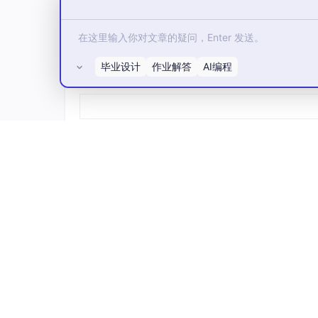
决得差不多了。对于特别长的、需要逻辑推导的
替代品。你脑子得先有东西，它才能帮你倒出来
结论
毕业设计
作业解答
AI编程
所有评论(0)
如果你是程序员，尤其是如果你已经在用 Cursor、Cl
来之后，整个人指挥 AI 写代码的流程会顺很
档和消息折磨过的程序员都值得试试，谁用谁知
官网：https://www.sayso.cn/
这是我的邀请码：LW8J528A