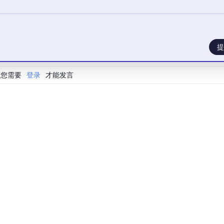
技术文章，口述的节奏控制需要适应。本质上它是一个加速器，
。
提
aude Code 这些 vibe coding 工具，你会发现把 SaySo
多。用了觉得有用再考虑专业版，不合适就当没看到。我觉得每个
您需要
登录
才能发言
道。