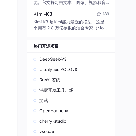
edit code, run commands, and verify
统。它支持对由文本、图像、视频和音
changes — autonomously. Built in Rus
频组成的多模态上下文进行统一理解，
t for speed. Get Started
Kimi-K3
189
并能生成分辨率高达 2K、时长可达 15
秒的带原生立体声音频的视频。得益于
Kimi K3 是Kimi能力最强的模型：这是一
面向任务泛化的系统设计，H3 在预训练
个拥有 2.8 万亿参数的混合专家（Mo
阶段就已具备广泛的多模态上下文理解
E）模型，具备原生视觉理解能力，并支
与生成能力，能够出色地执行复杂的多
持 100 万 token 的上下文窗口。
模态指令。
热门开源项目
DeepSeek-V3
Ultralytics YOLOv8
RuoYi 若依
鸿蒙开发工具广场
旋武
OpenHarmony
cherry-studio
vscode