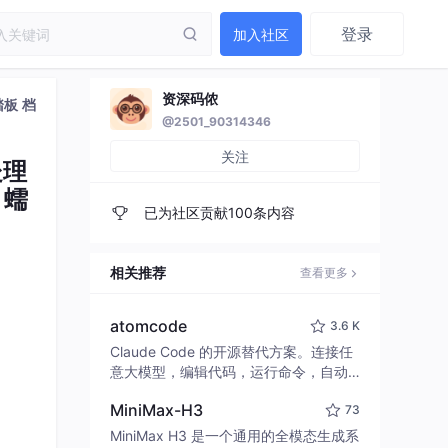
登录
加入社区
资深码侬
踏板 档
@2501_90314346
关注
处理
 蠕
已为社区贡献100条内容
相关推荐
查看更多
atomcode
3.6 K
Claude Code 的开源替代方案。连接任
意大模型，编辑代码，运行命令，自动
验证 — 全自动执行。用 Rust 构建，极
MiniMax-H3
73
致性能。 ｜ An open-source alternativ
e to Claude Code. Connect any LLM,
MiniMax H3 是一个通用的全模态生成系