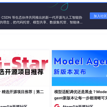
 转换、滤波）。
码所在位置（扭矩计算、逻辑判断）。
加入社区
联合 CSDN 等生态伙伴共同推出的新一代开源与人工智能协
 生成、IO 控制）。
”的理念，把代码托管、模型共享、数据集托管、智能体开
发者提供从开发、训练到部署的一站式体验。
辑冲突，确定驾驶员想要的扭矩。
e, BrkPedalTorque, CrawlTorque] = DriverTorqueArbitratio
ccPedalMax, BrkPedalMax, …
比
tar 精选开源项目推荐｜第二
模型适配调优还是黑盒？Model
gent新版本让每一步都清晰可
tomGit开源社区
AtomGit开源社区