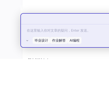
% 5. 限值处理 (防止超限)
TotalTorqueReq = limit(TotalTorqueReq
end
function t = mapPedalToTorque(pos, minP, 
% 简单的踏板映射函数
if pos maxP
毕业设计
作业解答
AI编程
t = 500.0; % 最大驱动扭矩
else
t = 500.0 * (pos - minP) / (maxP - minP);
所有评论(0)
end
end
function t = mapBrakeToTorque(pos, maxP)
% 制动踏板映射 (假设最大回馈扭矩 100Nm)
t = 100.0 * pos / maxP;
end
故障检测与确认 (Fault Detection)