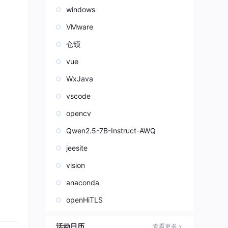
windows
VMware
仓颉
vue
WxJava
vscode
opencv
Qwen2.5-7B-Instruct-AWQ
jeesite
vision
anaconda
openHiTLS
活动日历
查看更多