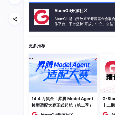
在 Simulink 中，VCU 通常采用 分层架构：
Input Layer (输入层)：处理原始信号（ADC
AtomGit开源社区
Strategy Layer (策略层)：你的核心代
AtomGit 是由开放原子开源基金会
Output Layer (输出层)：驱动执行器（PWM
作平台。平台坚持“开放、中立、公益
发体验和算力服务整合在一起，为开
关键功能模块代码
驾驶员扭矩需求仲裁 (Driver Torque Request)
更多推荐
该模块处理加速踏板、制动踏板和巡航控制的逻
fun
c
tion [TotalTorqueReq, AccPedalTorqu
AccPedalPos, BrkPedalPos, AccPedalMin, A
CrawlEnable, CrawlSpeed, CurrentSpeed, …
CruiseActive, CruiseTorque)
% 输入:
% AccPedalPos, BrkPedalPos: 踏板位置百分
% CrawlEnable: 蠕行使能标志
14.4 万奖金！昇腾 Model Agent
G-S
% CurrentSpeed: 当前车速
模型适配大赛正式起航（第二季）
十二期
% CruiseActive: 巡航激活标志
% 输出:
AtomGit开源社区
A