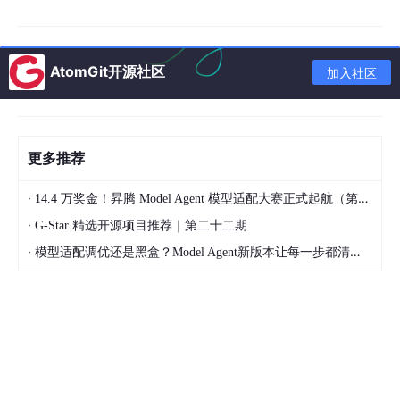
VARCHAR
email
是
电子邮箱
(50)
VARCHAR
AtomGit开源社区
real_name
是
真实姓名
加入社区
(30)
VARCHAR(1
id_
c
ard
是
身份证号
8)
更多推荐
VARCHAR(1
avatar_url
是
头像链接
00)
·
14.4 万奖金！昇腾 Model Agent 模型适配大赛正式起航（第二季）
register_tim
·
G-Star 精选开源项目推荐｜第二十二期
DATETIME
否
注册时间
e
·
模型适配调优还是黑盒？Model Agent新版本让每一步都清晰可见
account_st
账户状态（0-正常，1-
TINYINT
否
atus
冻结）
车辆信息数据表
车辆信息数据表记录共享汽车的详细信息，车辆ID为主键，包含车