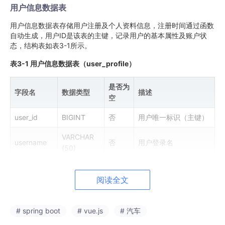
用户信息数据表
用户信息数据表存储用户注册及个人资料信息，注册时间通过函数
自动生成，用户ID是该表的主键，记录用户的基本属性及账户状
态，结构表如表3-1所示。
表3-1 用户信息数据表（user_profile）
是否为
字段名
数据类型
描述
空
user_id
BIGINT
否
用户唯一标识（主键）
VARCHAR
username
否
用户登录名
(50)
password_
VARCHAR
否
加密后的密码
hash
(64)
阅读全文
VARCHAR
mobile
否
手机号码
(20)
# spring boot
# vue.js
# 汽车