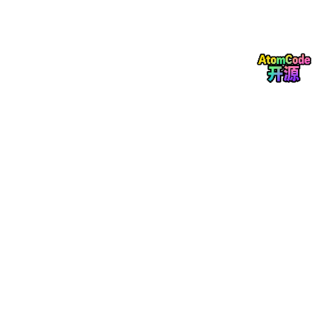
辆型号、位置及当前状态等属性，结构表如表3-2所示。
表3-2 车辆信息数据表（car_info）
是否为
字段名
数据类型
描述
空
车辆唯一标识（主
car_id
BIGINT
否
键）
plate_numb
VARCHAR
否
车牌号码
er
(10)
model
_n
VARCHAR
否
车型名称
ame
(30)
VARCHAR
color
否
车辆颜色
(20)
VARCHAR
gps_location
否
当前GPS坐标
(50)