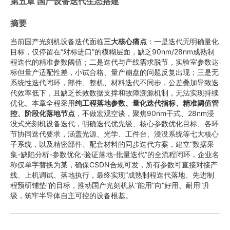
第五章 国产设备迭代生态搭建
摘要
当前国产光刻机设备迭代面临
三大核心痛点
：一是迭代无明确量化
目标，仅停留在“对标进口”的模糊层面，缺乏90nm/28nm成熟制
程迭代的精准参数阈值；二是迭代与产线需求脱节，实验室参数达
标但量产适配性差，小试合格、量产崩盘的问题反复出现；三是无
系统性迭代闭环，部件、整机、材料迭代不同步，公差叠加导致迭
代效率低下，且缺乏长效数据支撑和故障溯源机制，无法实现持续
优化。本章全程采用
纯工程落地参数、量化迭代指标、精准阈值管
控、阶段化落地节点
，不做宏观空谈，聚焦90nm干式、28nm浸
没式光刻机设备迭代，明确迭代优先级、核心参数优化目标、各环
节协同迭代要求，涵盖光源、光学、工件台、浸没系统等七大核心
子系统，以及精密部件、配套材料的同步迭代方案，建立“数据采
集-缺陷分析-参数优化-验证落地-批量迭代”的全流程闭环，企业名
称仅单字替换为某，确保CSDN合规可发，所有参数可直接对接产
线、上机调试、落地执行，最终实现“成熟制程迭代落地、先进制
程预研铺垫”的目标，推动国产光刻机从“能用”向“好用、耐用”升
级，筑牢半导体自主可控的设备根基。