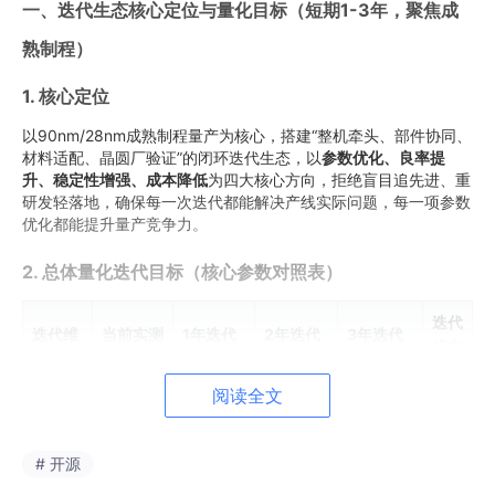
一、迭代生态核心定位与量化目标（短期1-3年，聚焦成
熟制程）
1. 核心定位
以90nm/28nm成熟制程量产为核心，搭建“整机牵头、部件协同、
材料适配、晶圆厂验证”的闭环迭代生态，以
参数优化、良率提
升、稳定性增强、成本降低
为四大核心方向，拒绝盲目追先进、重
研发轻落地，确保每一次迭代都能解决产线实际问题，每一项参数
优化都能提升量产竞争力。
2. 总体量化迭代目标（核心参数对照表）
迭代
迭代维
当前实测
1年迭代
2年迭代
3年迭代
优先
度
参数
目标
目标
目标
级
阅读全文
套刻精
单次≤1.6
单次≤1.5
单次≤1.4
单次1.8
最高
2.
度（28
nm，叠
nm，叠
nm，叠
（A
2nm，叠加
nm浸
加≤3.2n
加≤2.8n
加≤2.6n
# 开源
4.1nm
级）
3.5
没）
m
m
m