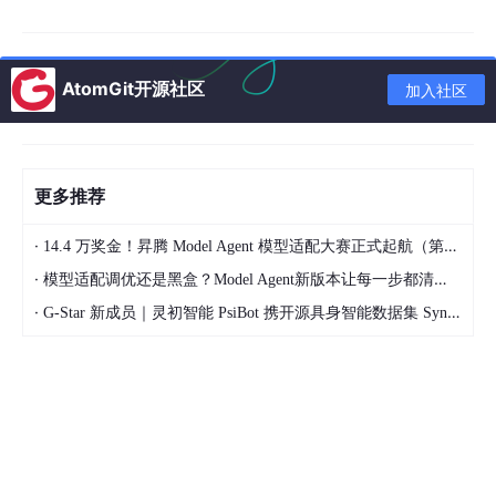
图形边
最高
缘粗糙
2.1~2.4n
≤1.9nm
≤1.8nm
≤1.7nm
（A
度（LE
m
AtomGit开源社区
加入社区
级）
R）
0.12~0.1
最高
缺陷密
≤0.08
≤0.05
≤0.03个/
8个/
c
（A
度
个/cm²
个/cm²
cm²
更多推荐
m²
级）
高
·
14.4 万奖金！昇腾 Model Agent 模型适配大赛正式起航（第二季）
连续稼
96.2%
≥97.5%
≥98.5%
≥99.0%
（B
·
动率
模型适配调优还是黑盒？Model Agent新版本让每一步都清晰可见
级）
·
G-Star 新成员｜灵初智能 PsiBot 携开源具身智能数据集 SynData 入驻 AtomGit
核心部
光源650
光源800
光源100
光源120
件寿命
0小时，
0小时，
00小
高
00小时，
（光
工件台1
工件台1
时，工件
（B
工件台20
源/工
2000小
5000小
台18000
级）
000小时
件台）
时
时
小时
中
整机调
45~60