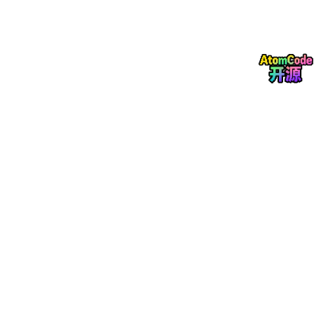
≤35天
≤25天
≤20天
（C
试周期
天
级）
中
综合生
较进口高
较进口高
较进口高
与进口持
（C
产成本
30%
20%
10%
平
级）
DOF景
最高
深范围
0.28~0.
≥0.33μ
≥0.35μ
≥0.37μm
（A
（28n
32μm
m
m
级）
m）
3. 迭代生态核心原则
参数导向：所有迭代均以“可量化、可上机、可验证”
为核心，无模糊定性描述；
协同同步：整机、部件、材料迭代同步推进，参数统
一对齐，杜绝公差叠加；
产线驱动：迭代需求全部来自晶圆厂量产痛点，优化