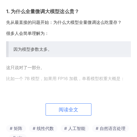
1. 为什么全量微调大模型这么贵？
先从最直接的问题开始：为什么大模型全量微调这么吃显存？
很多人会简单理解为：
因为模型参数太多。
这只说对了一部分。
比如一个 7B 模型，如果用 FP16 加载，单看模型权重大概是：
7B
 × 
2
 bytes ≈ 
14
阅读全文
看起来 24GB 显卡好像还能放得下。
# 矩阵
# 线性代数
# 人工智能
# 自然语言处理
但问题是，训练不是只加载模型权重。