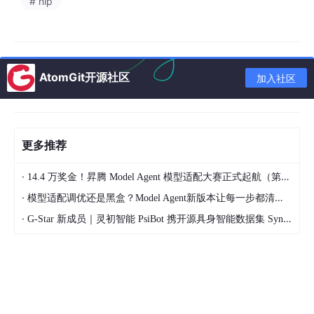
# nlp
全量微调时，模型参数不仅要参与前向计算，还要参与反向传播和
优化器更新。也就是说，训练时显存里通常不只是模型权重，还包
括：
AtomGit开源社区
加入社区
模型权重

梯度

优化器状态

激活值

临时 
buffer
更多推荐
·
14.4 万奖金！昇腾 Model Agent 模型适配大赛正式起航（第二季）
如果使用 AdamW 这类优化器，每个参数还需要额外维护一阶矩和
·
模型适配调优还是黑盒？Model Agent新版本让每一步都清晰可见
二阶矩。
·
这部分显存非常容易被忽略，但实际训练时它往往是大头之一。
G-Star 新成员｜灵初智能 PsiBot 携开源具身智能数据集 SynData 入驻 AtomGit
所以全量微调 7B 模型，并不是简单的“14GB 显存就够了”。
如果考虑梯度、优化器状态、激活值，显存需求会远远超过模型权
重本身。
这也是为什么全量微调大模型对普通开发者并不友好。
不是代码难写，而是硬件成本太高。