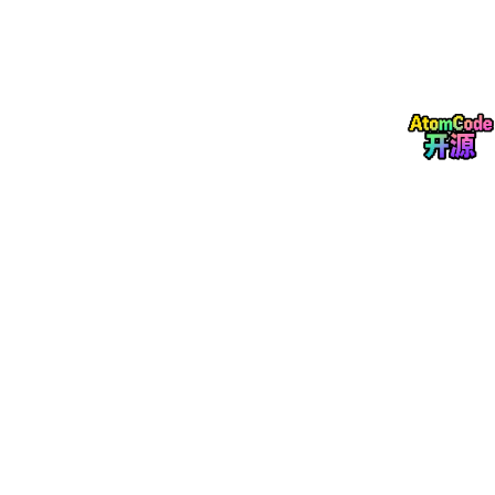
2. 训练显存到底由哪些部分组成？
想真正理解 LoRA 和 QLoRA 省在哪里，先要把训练显存拆开看。
一个比较粗略但很有用的公式是：
训练显存 ≈ 模型权重 + 梯度 + 优化器状态 + 激活值 + 临时 
这几个部分分别看一下。
2.1 模型权重
模型权重就是 Transformer 里的各种参数，比如：
Attention 里的 q_proj、k_proj、v_proj、o_proj；