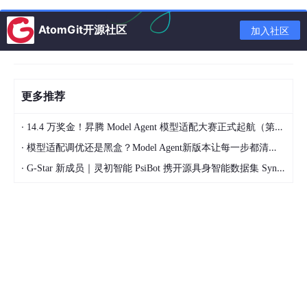
↓

人工校对

AtomGit开源社区
加入社区
↓

真人配音

↓

后期剪辑

更多推荐
↓

重新压制视频

·
14.4 万奖金！昇腾 Model Agent 模型适配大赛正式起航（第二季）
↓

·
输出多个语言版本
模型适配调优还是黑盒？Model Agent新版本让每一步都清晰可见
·
G-Star 新成员｜灵初智能 PsiBot 携开源具身智能数据集 SynData 入驻 AtomGit
如果是：
英语
日语
韩语
西语