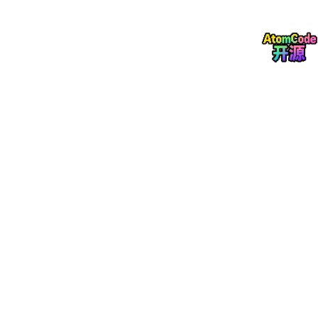
葡语
同时做。
成本会迅速增加。
尤其是：
真人配音。
这是最贵的一部分。
一个几十集的短剧项目，可能需要大量配音演员和后期团队。
对于很多中小团队来说：很难真正做到全球化分发。
三、
AI
视频翻译，为什么开始爆发？
最近两年，一个明显变化是：
AI开始进入视频本地化。