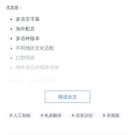
尤其是：
多语言字幕
海外配音
多语种版本
不同地区文化适配
口型同步
海外观众的观看体验
这些内容，传统方式非常重。
阅读全文
二、传统短剧翻译流程，为什么很难规模化？
传统方案通常需要：
# 人工智能
# 机器翻译
# 语音识别
# 音视频
字幕翻译
