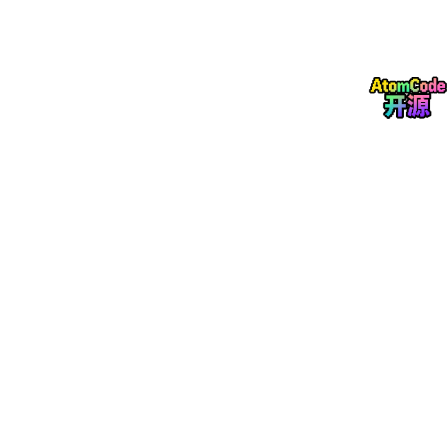
AudioPlayer
API播放自定义报警音效；跨设备通知基于分布式
软总线技术，通过
distributedNotificationManager
将报警信
息推送至关联手机等设备，实现多端协同提醒。同时，通过
DataAbility
实现报警记录的持久化存储，支持记录的查询、筛选
与导出（CSV/PDF格式）。
2.5 ArkUI监控界面组件
采用ArkUI（Stage模型）构建现代化监控界面，核心组件包括：
Video
组件用于实时监控画面预览与视频回放，支持多画面网格
布局；
Text
、
Image
组件实现识别状态（正常/异常）、报警信
息的可视化提示；
Slider
、
Select
等交互组件构建参数配置面
板，支持识别灵敏度、录制时长等参数的实时调节；
List
组件用
于报警记录与视频文件的列表展示，支持下拉刷新与分页加载。
三、开发实战
3.1 环境搭建
3.1.1 DevEco Studio 5.0+配置