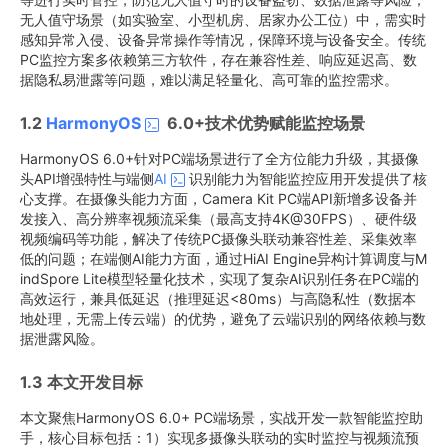
无人值守场景（如实验室、小型机房、居家办公工位）中，需实时
感知异常入侵、设备异常操作等情况，保障环境与设备安全。传统
PC监控方案多依赖第三方软件，存在兼容性差、响应延迟高、数
据隐私易泄露等问题，难以满足轻量化、高可靠的监控需求。
1.2
HarmonyOS
6.0+技术优势赋能监控场景
HarmonyOS 6.0+针对PC端场景进行了全方位能力升级，其摄像
头API增强特性与端侧
AI
识别能力为智能监控应用开发提供了核
心支撑。在摄像头能力方面，Camera Kit PC端API新增多设备并
发接入、高分辨率视频流采集（最高支持4K@30FPS）、硬件级
视频编码等功能，解决了传统PC摄像头联动兼容性差、采集效率
低的问题；在端侧AI能力方面，通过HiAI Engine异构计算调度与M
indSpore Lite模型轻量化技术，实现了复杂AI识别任务在PC端的
高效运行，兼具低延迟（推理延迟<80ms）与高隐私性（数据本
地处理，无需上传云端）的优势，避免了云端识别的网络依赖与数
据泄露风险。
1.3 本文开发目标
本文聚焦HarmonyOS 6.0+ PC端场景，实战开发一款智能监控助
手，核心目标包括：1）实现多摄像头联动的实时监控与视频流预