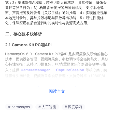
览；2）集成端侧AI模型，精准识别人体移动、异常停留、摄像头
遮挡等异常行为；3）构建多维度报警与通知机制，支持本地弹
窗、声音报警及跨设备（关联手机）通知推送；4）实现监控视频
本地定时录制、异常片段标记与回放导出功能；5）通过性能优
化，保障应用在后台运行时的实时性与资源高效占用。
二、核心技术栈解析
2.1 Camera Kit PC端API
HarmonyOS 6.0+ Camera Kit PC端API是实现摄像头联动的核心
技术，提供设备管理、视频流采集、参数调节等全链路能力。其核
心特性包括：支持USB摄像头、PC内置摄像头等多设备枚举与接
入；提供
CameraManager
、
CaptureSession
等核心类，实
现摄像头初始化、视频流采集会话管理；支持分辨率（1080P/4
K）、帧率（15/30FPS）等参数动态调节；提供帧数据回调接
口，可直接对接端侧AI模型进行实时分析，实现视频流采集与识别
阅读全文
的无缝衔接。
2.2 端侧异常行为识别模型
# harmonyos
# 人工智能
# 深度学习
采用轻量化端侧AI模型架构，基于MindSpore Lite进行模型压缩与