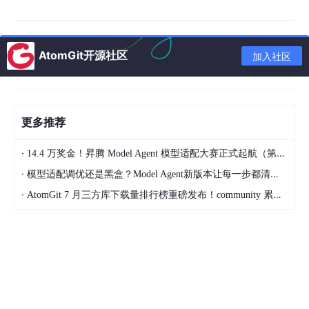
优化，适配PC端算力资源。核心模型选择
YOLO
v5n作为基础
骨架，通过量化训练（INT8）、算子融合、稀疏剪枝等手段，将
模型体积压缩至2MB以内，满足HarmonyOS应用HAP包体积限制
要求。针对监控场景特化优化：新增人体移动轨迹追踪模块，基于
AtomGit开源社区
加入社区
帧间差分法实现运动检测；集成异常停留判断逻辑，通过时间阈值
（可配置）识别超时长停留行为；添加摄像头遮挡检测分支，基于
图像灰度值方差判断遮挡状态。
2.3 本地视频存储API
更多推荐
基于HarmonyOS 6.0+ AVRe
c
order与视频存储API实现本地视
·
14.4 万奖金！昇腾 Model Agent 模型适配大赛正式起航（第二季）
频管理。AVRecorder支持H.265硬件编码，可降低视频录制的CP
U占用；通过
MediaStore
API实现视频文件的沙箱存储与访问权
·
模型适配调优还是黑盒？Model Agent新版本让每一步都清晰可见
限管理，支持定时录制任务的创建与销毁；提供文件覆盖策略配置
·
AtomGit 7 月三方库下载量排行榜重磅发布！community 累计破百万断层领跑，Chromium 组件全面霸榜
接口，可实现指定容量的循环覆盖存储，避免存储空间溢出。同
时，支持视频片段的元数据标记，可将异常行为发生的时间戳、类
型等信息写入视频文件属性，便于后续检索。
2.4 系统通知与报警API
依托HarmonyOS分布式通知能力与系统服务API构建报警体系。
本地报警通过
NotificationManager
实现弹窗通知，结合