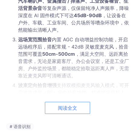
汽车喇叭声、金属撞击 / 掉落声、工业设备噪音、生
活背景杂音
等复杂声源，仅保留纯净人声频率，降噪
深度在 AI 固件模式下可达
45dB-90dB
，让设备在
户外、车载、工业车间、公共场所等嘈杂环境中，依
然能输出清晰人声。
远场宽范围拾音
内置 AGC 自动增益控制功能，开启
远场程序后，搭配常规 - 42dB 灵敏度麦克风，拾音
范围可覆盖
50cm-500cm
，满足大空间、远距离拾
音需求，无论是家庭客厅、办公会议室，还是工业厂
房、户外监控场景，都能稳定拾取远距离人声，无需
靠近麦克风即可清晰通话。
波束定向拾音增强
支持双模拟麦克风输入模式，可开
启波束成形（BF）定向拾音功能，精准锁定目标人
声方向，屏蔽侧向与后方噪音干扰，进一步提升拾音
信噪比；双麦模式下可灵活切换降噪增强与定向拾音
阅读全文
模式，适配不同场景的语音拾取需求。
# 语音识别
二、宽适配设计：兼容多场景硬件接入，快速落地产品