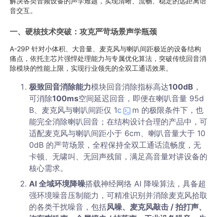
解决各类音频设备的声学难题，实现清晰、流畅、稳定的远距离语
音交互。
一、硬核技术突破：攻克严苛场景声学瓶颈
A-29P 针对小体积、大音量、麦克风与喇叭间距极近的设备结构
痛点，依托主芯片强悍处理能力与专属优化算法，突破传统回音消
除模块的性能上限，实现行业领先的全双工通话效果。
极致回音消除能力
模块回音消除指标高达
100dB
，
可消除
100ms
空间延迟回音，即便在喇叭音量 95d
B、麦克风与喇叭间距仅 1
c
m 的极限条件下，也
能完全消除喇叭回音；在结构设计合理的产品中，可
适配麦克风与喇叭间距小于 6cm、喇叭音量大于 10
0dB 的严苛场景，全程保持全双工通话流畅度，无
卡顿、无啸叫、无回声残留，满足高音量对讲设备的
核心需求。
AI 全域环境降噪
搭载神经网络 AI 降噪算法，具备超
强环境噪音压制能力，可精准识别并消除麦克风拾取
的各类干扰噪音，包括
风噪、麦克风敲击 / 拍打声、