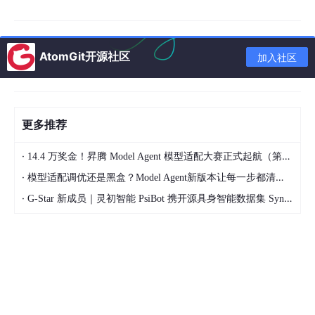
A-29P 采用
紧凑化结构 + 丰富接口 + 灵活供电
设计，兼顾老产品
升级与新产品开发，降低硬件适配成本，缩短产品研发周期。
小巧体积，易集成安装
模块尺寸仅
37.5mm×16m
AtomGit开源社区
加入社区
m
，采用半孔焊盘设计，无需额外连接器，可直接贴
片焊接于系统主板；已成型产品可通过转接板快速接
入，无需大幅修改原有结构，
端口直接兼容替换 A-
09、A-06 模块
，实现老产品语音性能一键升级。
更多推荐
双供电模式，低功耗稳定运行
支持
3.3V
与
5V（4V-
·
14.4 万奖金！昇腾 Model Agent 模型适配大赛正式起航（第二季）
6.5V）
二选一供电，工作电流仅
28-35mA
，低功
·
耗特性适配电池供电与长时待机设备；5V 供电时，
模型适配调优还是黑盒？Model Agent新版本让每一步都清晰可见
3.3V 端口可输出≤50mA 辅助电压，为周边小功率
·
G-Star 新成员｜灵初智能 PsiBot 携开源具身智能数据集 SynData 入驻 AtomGit
器件供电，简化硬件电路设计。
模拟 + 数字双接口，全场景适配
同时支持
纯模拟音
频输入输出
与
I2S 数字音频输出
，模拟接口适配传统
音频设备，数字接口满足高端数字主板需求，减少 A
DC/DAC 转换环节，提升信号抗干扰能力与传输纯
度；提供主麦 / 次麦双路模拟麦克风输入、双路 LIN