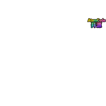
E IN 回音参考输入、双路 MIC OUT 处理后输出，
满足单声道 / 立体声设备适配。
严苛电气性能，工业级可靠性
LINE IN 模拟输入：阻抗 47KΩ，最大输入幅
度 1Vrms，避免信号削顶失真
LINE OUT 模拟输出：阻抗 10KΩ，信噪比 91
dB，最大输出幅度 1.5Vrms
工作环境：温度 - 20℃~85℃，相对湿度＜9
0%，适配工业、户外、车载等恶劣环境
三、七大应用模式：覆盖全品类语音设备需求
A-29P 针对不同设备硬件架构，优化
七种标准化连接模式
，无论
是模拟设备、数字设备、单麦 / 双麦设备，还是拾音器专用场景，
都能快速匹配最优方案。
模式一（单麦模拟 + 功放前取参考）
：传统模拟设
备首选，参考信号取自功放输入端，适配绝大多数免
提通话设备