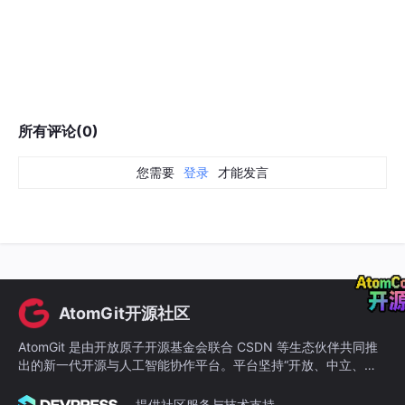
延伸阅读
5
0
0
分享
使用IT4IT™标准进行数字化转型
AtomGit开源社区
AtomGit 是由开放原子开源基金会联合 CSDN 等生态伙伴共同推
出的新一代开源与人工智能协作平台。平台坚持“开放、中立、公
益”的理念，把代码托管、模型共享、数据集托管、智能体开发体
验和算力服务整合在一起，为开发者提供从开发、训练到部署的一
提供社区服务与技术支持
站式体验。
本书系统介绍了The Open Group的IT4IT™标准，围绕四大核心价
值流（战略到组合、需求到部署、请求到履行、检测到纠正），构
建完整的IT管理参考架构，为企业数字化转型提供可落地的流程与
关注微信公众号
工具指导。
亮点包括：
©1999-2026北京创新乐知网络技术有限公司