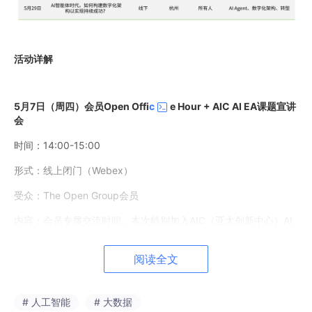
形式：线上闭门（Webex）
受众：The Open Group会员
内容：会员专属交流时间，本次特别加入AIC（亚太创新中心）AI
EA课题宣讲，介绍AI企业架构工作组的最新进展与参与方式。欢迎
会员带着问题来，与亚太区团队及同行深度互动。
阅读全文
5月13日（周二）IT4IT工坊：IT4IT™与数字化转型
# 人工智能
# 大数据
时间：14:00-17:00
形式：线下（上海）
受众：IT管理者、运维负责人、数字化转型推动者等
AtomGit开源社区
加入社区
内容：
IT4IT™标准核心价值流解析（战略到组合、需求到部署、请
求到履行、检测到纠正）
更多推荐
如何用IT4IT™打通IT价值链路，支撑数字化转型
·