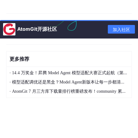
14.4 万奖金！昇腾 Model Agent 模型适配大赛正式起航（第二季）
IT4IT认证体系介绍与备考指南
·
模型适配调优还是黑盒？Model Agent新版本让每一步都清晰可见
·
AtomGit 7 月三方库下载量排行榜重磅发布！community 累计破百万断层领跑，Chromium 组件全面霸榜
5月21日（周四）会员Open Office Hour
时间：14:00-15:00
形式：线上闭门（Webex）
受众：The Open Group会员
内容：会员专属交流时段。任何关于标准、认证、会员权益、活动
建议的问题，都欢迎抛出来，亚太区团队在线答疑。
5月22日（周五）AI EA筑基｜企业智能落地底座
时间：14:00-17:00
形式：线下（上海）
受众：The Open Group会员
内容：AIC（亚太创新中心）主导的闭门课，聚焦企业构建AI就绪
架构的“地基”——从数据治理、技术选型到组织能力建设。适合正