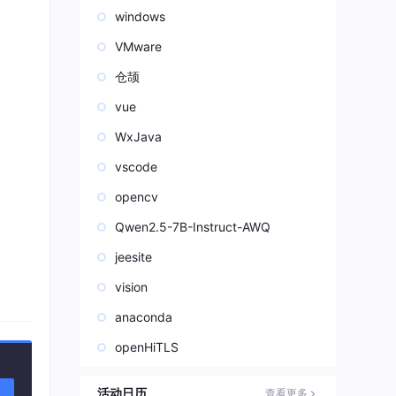
windows
VMware
仓颉
vue
WxJava
vscode
opencv
Qwen2.5-7B-Instruct-AWQ
jeesite
示例：
vision
anaconda
openHiTLS
活动日历
查看更多