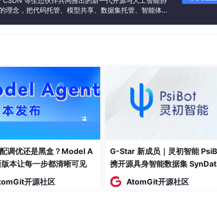
联合 CSDN 等生态伙伴共同推出的新一代开源与人工智能协
”的理念，把代码托管、模型共享、数据集托管、智能体开
发者提供从开发、训练到部署的一站式体验。
源敏感应用。但手动内存管理易出错。
问题，不适合初学者。
驱动。
性。流行于Web开发、数据科学、
人工智能
（如TensorFlo
OP、函数式）。语法简洁，代码量少。代码示例：
配调优还是黑盒？Model A
G-Star 新成员｜灵初智能 PsiB
t新版本让每一步都清晰可见
携开源具身智能数据集 SynDat
入驻 AtomGit
tomGit开源社区
AtomGit开源社区
NumPy）优化。