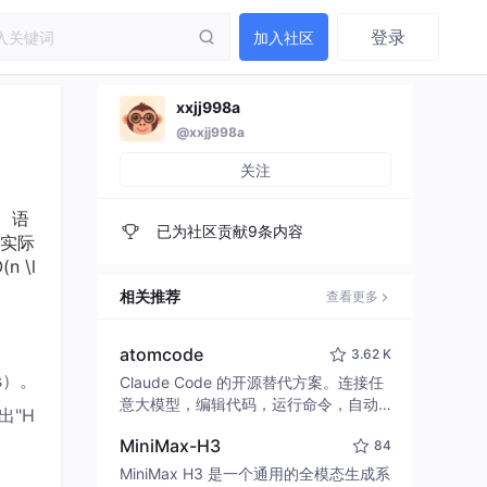
登录
加入社区
xxjj998a
@xxjj998a
关注
、语
已为社区贡献9条内容
实际
 \l
相关推荐
查看更多
atomcode
3.62 K
s）。
Claude Code 的开源替代方案。连接任
意大模型，编辑代码，运行命令，自动
出"H
验证 — 全自动执行。用 Rust 构建，极
MiniMax-H3
84
致性能。 ｜ An open-source alternativ
e to Claude Code. Connect any LLM,
MiniMax H3 是一个通用的全模态生成系