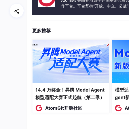
AtomGit 是由开放原子开源基金会
return
0
;

作平台。平台坚持“开放、中立、公益
发体验和算力服务整合在一起，为开
更多推荐
性能
：最高性能，编译成本地代码，适合资
学习曲线
：陡峭，需掌握指针、内存泄漏等
适用场景
：游戏开发、高频交易系统、硬件
4.
Python
主要用途
：通用脚本语言，强调简洁和可读
语法特点
：动态类型语言，多范式支持（O
14.4 万奖金！昇腾 Model Agent
模型适
模型适配大赛正式起航（第二季）
gen
print
(
"Hello World"
)
AtomGit开源社区
A
性能
：解释执行，性能较低。但可通过库（如