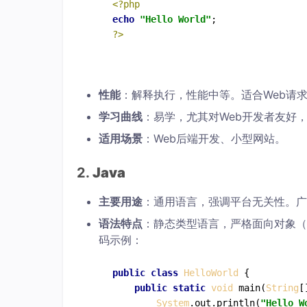
<?php
echo
"Hello World"
?>
性能
：解释执行，性能中等。适合Web请
学习曲线
：易学，尤其对Web开发者友好
适用场景
：Web后端开发、小型网站。
2.
Java
主要用途
：通用语言，强调平台无关性。广
语法特点
：静态类型语言，严格面向对象（
码示例：
public
class
HelloWorld
 {

public
static
void
main
(
String
[
System
.
out
.
println
(
"Hello W