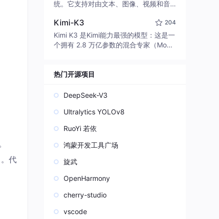
edit code, run commands, and verify
统。它支持对由文本、图像、视频和音
changes — autonomously. Built in Rus
频组成的多模态上下文进行统一理解，
t for speed. Get Started
Kimi-K3
204
并能生成分辨率高达 2K、时长可达 15
秒的带原生立体声音频的视频。得益于
Kimi K3 是Kimi能力最强的模型：这是一
面向任务泛化的系统设计，H3 在预训练
个拥有 2.8 万亿参数的混合专家（Mo
阶段就已具备广泛的多模态上下文理解
E）模型，具备原生视觉理解能力，并支
与生成能力，能够出色地执行复杂的多
持 100 万 token 的上下文窗口。
模态指令。
热门开源项目
DeepSeek-V3
Ultralytics YOLOv8
RuoYi 若依
。
鸿蒙开发工具广场
）。代
旋武
OpenHarmony
cherry-studio
vscode