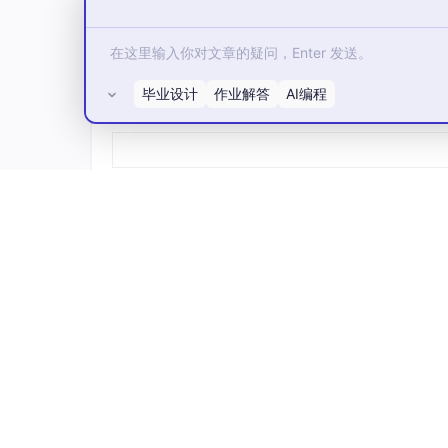
学习曲线
（从易到难）： Python < PHP < 
生态系统
：
毕业设计
作业解答
AI编程
所有评论(0)
PHP：丰富Web框架（如Laravel）。
Java：庞大库和工具（如Spring）。
C++：高效但社区较小。
Python：庞大科学库（如Pandas）。
选择建议
Web开发
：PHP或Python（Django/Flas
移动或企业应用
：Java。
游戏或系统编程
：C++。
数据科学或
AI
：Python。
初学者
：从Python开始，再学Java或C++