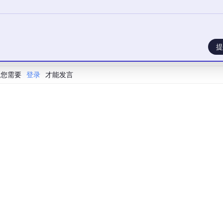
Java < C++。
提
您需要
登录
才能发言
k）。
。