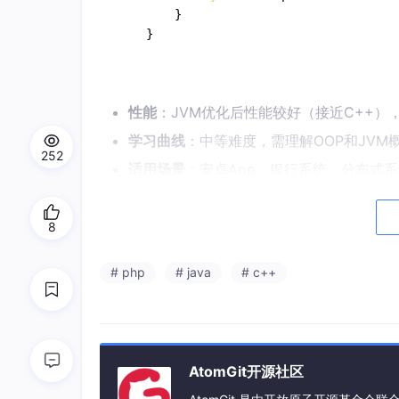
    }

性能
：JVM优化后性能较好（接近C++
学习曲线
：中等难度，需理解OOP和JVM
252
适用场景
：安卓App、银行系统、分布式
3.
C++
8
主要用途
：高性能系统编程语言，扩展自C
# php
# java
# c++
语法特点
：静态类型语言，支持OOP和低
#
include
<iostream>
using
namespace
int
main
()
{

AtomGit开源社区
    cout << 
"Hello World"
 << endl;
