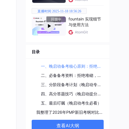
直播时间 2025-11-18 18:56:26
fountain 实现细节
回放中
与使用方法
建立
AtomGit
（比
目录
。
，熟悉
一、晚启动备考核心原则：拒绝内耗，抓大放小（重中之重）
二、必备备考资料：拒绝堆砌，精选3类就够（晚启动高效神器）
，不
三、分阶段备考计划（晚启动专属，每天2-3小时，可直接照搬）
四、高分答题技巧（晚启动提分关键，多拿10-20分）
目经
五、最后叮嘱（晚启动考生必看）
我整理了2026年PMP新旧考纲对比表和备考资料包，需要的朋友可以评论领取
查看AI大纲