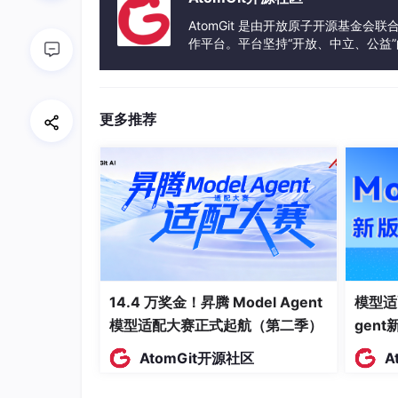
报机构的可以直接看机构讲义，这样更高效
AtomGit 是由开放原子开源基金会
作平台。平台坚持“开放、中立、公益
2. 辅助资料（高效提分，节省时间，
发体验和算力服务整合在一起，为开
核心知识点速记（300条以内）
：浓缩高频考点
碎片时间（通勤、午休、摸鱼）翻看，减轻记忆
更多推荐
3. 刷题资料（实战演练，掌握规律，
近3年真题+全真模拟卷：
严格按230分钟计
享，考前至少要模拟1-2次，熟悉考试节奏，避
紧张失误失分。
错题本（纸质/电子均可）
：按“概念类、情景类
没抓住‘变更先评估再审批’的核心”“计算题错
心手段。
14.4 万奖金！昇腾 Model Agent
模型适
模型适配大赛正式起航（第二季）
gen
三、分阶段备考计划（晚启动专属
AtomGit开源社区
A
结合晚启动节奏，将备考分为3个阶段，循序渐进
段有明确目标，避免盲目学习，每天固定2-3