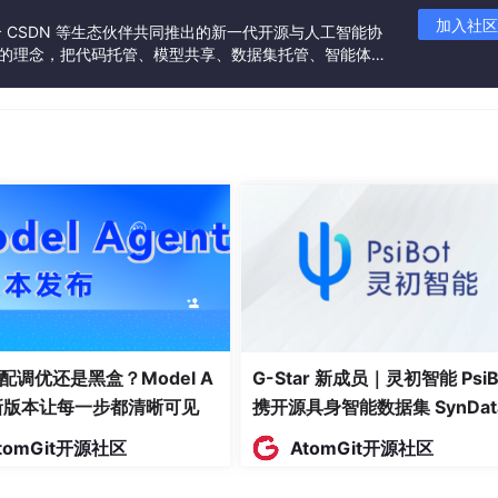
加入社区
联合 CSDN 等生态伙伴共同推出的新一代开源与人工智能协
”的理念，把代码托管、模型共享、数据集托管、智能体开
不冗余）
发者提供从开发、训练到部署的一站式体验。
，比如项目经理的人才三角、12项项目管理原则、变更流程口
负担，不用抱着厚书死记硬背，高效利用碎片化时间。
不盲目）
时，适配考试节奏，训练答题速度，避免考场上时间不够用。有考
免出现“做不完题”的情况，尤其要预留出涂答题卡的时间，避免
、计算类”分类整理错题，标注错因和正确思路，比如“情景题错
因：挣值分析公式混淆”，这是后期提分的关键，也是避免重复踩坑
配调优还是黑盒？Model A
G-Star 新成员｜灵初智能 PsiB
t新版本让每一步都清晰可见
携开源具身智能数据集 SynDat
，每天2-3小时，可直接照搬）
入驻 AtomGit
tomGit开源社区
AtomGit开源社区
，不用熬夜赶进度，重点抓“基础搭建-强化突破-冲刺模拟”，
小时，高效推进即可。无论是零基础考生，还是有项目经验的考生