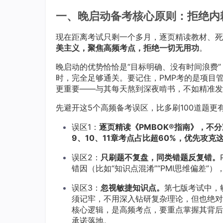
一、晚启动备考核心原则：拒绝内
现在距离考试只剩一个多月，逐页精读教材、死
美主义，聚焦高频考点，拒绝一切无用功
。
晚启动的优势恰恰是“目标明确、没有时间浪费”
时，完全足够通关。要记住，PMP考的是项目
更重要——与其每天熬到深夜啃书，不如精准发
先避开这5个高频备考误区，比多刷100道题更
误区1：
逐页精读《PMBOK®指南》，不
9、10、11章考点占比超60%，优先攻克
误区2：
只刷题不复盘，同类错题反复错。
错因（比如“知识点混淆”“PMI思维偏差”
误区3：
忽视敏捷知识点。
第七版考试中，
须记牢，不用深入钻研复杂理论，但也绝对
核心逻辑，是高频考点，要重点掌握其背后
承诺落地。