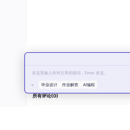
核心目标：攻克高频考点、突破薄弱环节，提升
目刷题”，追求“刷一道会一道”。
每天1小时：专项突破高频考点——人员领
管理），结合核心知识点速记，每天记1个核
每天1小时：刷50道近3年真题（优先情景
题，确保“同类题不再错”。
每天30分钟：攻克计算题，重点掌握挣值分析
专项解析，刷10-15道计算题。
补充：在职大忙人可见缝插针利用时间，每天总投入
套真题+复盘，用思维导图串联知识点，提高效率
毕业设计
作业解答
AI编程
第三阶段：冲刺模拟期（考前1-2周，每
所有评论(0)
核心目标：适配考试节奏，巩固得分点，调整应
态，确保考场上发挥稳定。很多考生平时复习得
问题。
每天1.5小时：全真模拟，每周做2套完整