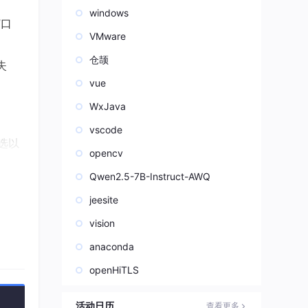
windows
”口
VMware
仓颉
失
vue
WxJava
vscode
选以
opencv
Qwen2.5-7B-Instruct-AWQ
jeesite
重点看
vision
大项目
anaconda
团队）
openHiTLS
r负责
活动日历
查看更多