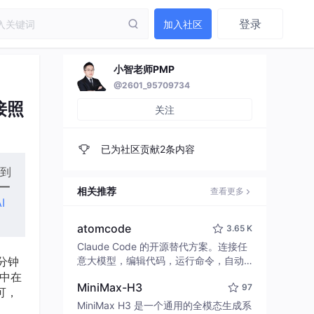
登录
加入社区
小智老师PMP
@2601_95709734
接照
关注
已为社区贡献2条内容
延到
一
相关推荐
查看更多
I
atomcode
3.65 K
Claude Code 的开源替代方案。连接任
分钟
意大模型，编辑代码，运行命令，自动
验证 — 全自动执行。用 Rust 构建，极
集中在
MiniMax-H3
97
致性能。 ｜ An open-source alternativ
可，
e to Claude Code. Connect any LLM,
MiniMax H3 是一个通用的全模态生成系