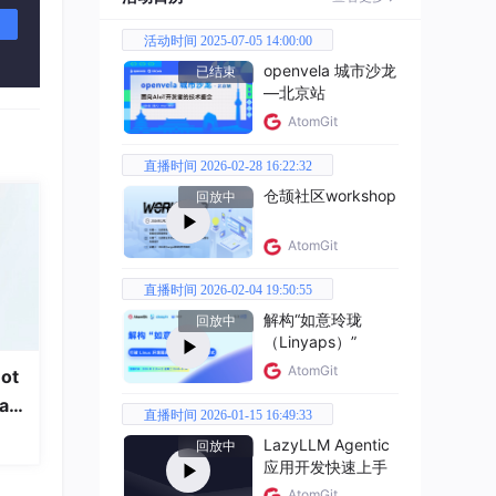
活动时间 2025-07-05 14:00:00
openvela 城市沙龙
已结束
—北京站
诀等，
AtomGit
直播时间 2026-02-28 16:22:32
仓颉社区workshop
回放中
生分
AtomGit
因时间
直播时间 2026-02-04 19:50:55
解构“如意玲珑
回放中
因：
（Linyaps）”
的核
AtomGit
ot
a
直播时间 2026-01-15 16:49:33
LazyLLM Agentic
回放中
应用开发快速上手
每个阶
，都
AtomGit