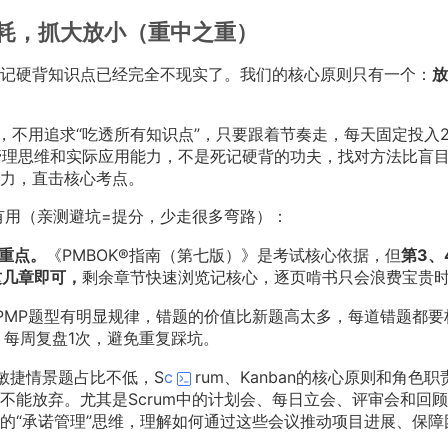
耗，抓大放小（重中之重）
记硬背知识点已经完全不现实了。我们的核心原则只有一个：
放
，不用追求“吃透所有知识点”，只要跟着节奏走，每天固定投入2
管理思维和实际应用能力，不是死记硬背的功夫，找对方法比盲
力，直击核心考点。
有用（亲测避坑=提分，少走很多弯路）：
分重点。
《PMBOK®指南（第七版）》是考试核心依据，但
第3、
这几章即可，
剩余章节快速浏览记核心，逐页啃书只会浪费宝贵
PMP题型有明显规律，错题的价值比新题高太多，每道错题都要
），每周复盘1次，避免重复踩坑。
敏捷情景题占比不低，S
c
rum、Kanban的核心原则和角色职
不能放弃。尤其是Scrum中的计划会、每日立会、评审会和回
的“承诺管理”思维，理解如何通过这些会议推动项目进展、保障