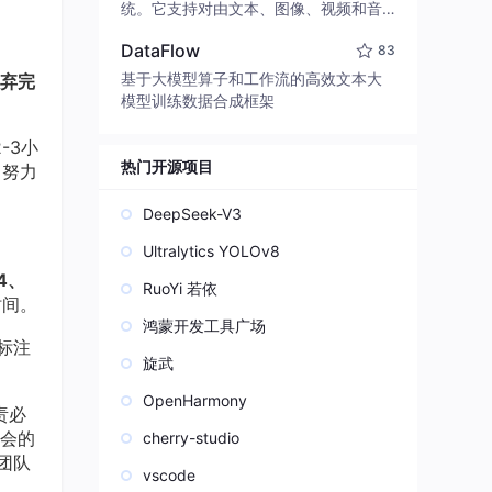
edit code, run commands, and verify
统。它支持对由文本、图像、视频和音
changes — autonomously. Built in Rus
频组成的多模态上下文进行统一理解，
t for speed. Get Started
DataFlow
83
并能生成分辨率高达 2K、时长可达 15
秒的带原生立体声音频的视频。得益于
基于大模型算子和工作流的高效文本大
弃完
面向任务泛化的系统设计，H3 在预训练
模型训练数据合成框架
阶段就已具备广泛的多模态上下文理解
与生成能力，能够出色地执行复杂的多
-3小
模态指令。
热门开源项目
目努力
DeepSeek-V3
Ultralytics YOLOv8
4、
RuoYi 若依
时间。
鸿蒙开发工具广场
标注
旋武
OpenHarmony
责必
顾会的
cherry-studio
团队
vscode