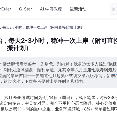
nEuler
G-Star
AI 学习教程
最新活动
，每天2-3小时，稳冲一次上岸（附可直接照搬计划）
始，每天2-3小时，稳冲一次上岸（附可直
搬计划）
才幡然醒悟启动备考，先别慌、别内耗！我身边太多人踩过“拖
的冲刺计划逆风翻盘，顺利拿证。尤其今年六月是
第七版考纲最后
拉满的拿证窗口——要知道七月起就正式切换第八版考纲，新增
A
，错过这次，下次备考要付出更多时间和精力。
六月PMP考试时间为6月14日（周日），线下笔试，时长230
+10道定向多选，中英文对照，完全不用担心语言障碍。核心分值
大板块是我们冲刺的重中之重，业务环境领域（8%）简单带过即