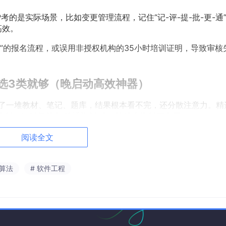
P考的是实际场景，比如变更管理流程，记住“记-评-提-批-更-通
高效。
文”的报名流程，或误用非授权机构的35小时培训证明，导致审核
选3类就够（晚启动高效神器）
买了一堆教材、笔记、题库，结果根本看不完，还分散注意力。精
资料，把时间花在“吃透资料”上，比堆砌资料更有用。
多）
阅读全文
据，全程沿用第七版内容，不涉及第八版，不用额外准备新资料。
易思维导图，搭好知识框架，不用细化到每个知识点，重点掌握十二
 算法
# 软件工程
入细节误区。
敏捷宣言、Scrum三大角色（PO、Scrum Master、开发
记住核心考点即可，比如PO负责需求优先级，Scrum Maste
付价值。