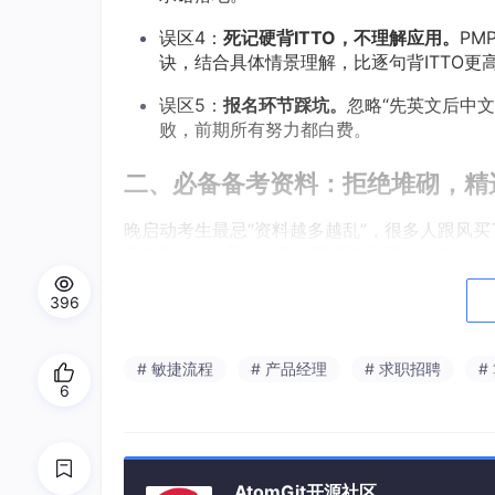
误区4：
死记硬背ITTO，不理解应用。
PM
诀，结合具体情景理解，比逐句背ITTO更
误区5：
报名环节踩坑。
忽略“先英文后中
败，前期所有努力都白费。
二、必备备考资料：拒绝堆砌，精
晚启动考生最忌“资料越多越乱”，很多人跟风
下3类资料，高效利用，不用额外买杂七杂八的
1. 核心教材（必看，奠定基础，不贪
396
《PMBOK®指南（第七版）》：考试核心依
第3、4、9、10、11章，每章看完画1张简
# 敏捷流程
# 产品经理
# 求职招聘
#
6
管理原则和八大绩效域的核心逻辑即可，避免陷
《敏捷实践指南》：应对50%的敏捷情景题，重点记
的职责，每天花20分钟浏览，不用深入钻研细节，
移除障碍、保障团队高效运作，开发团队负责交
AtomGit开源社区