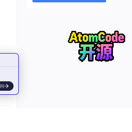
“盲
范围
错
看1节
、做1
问
心
这些
（建