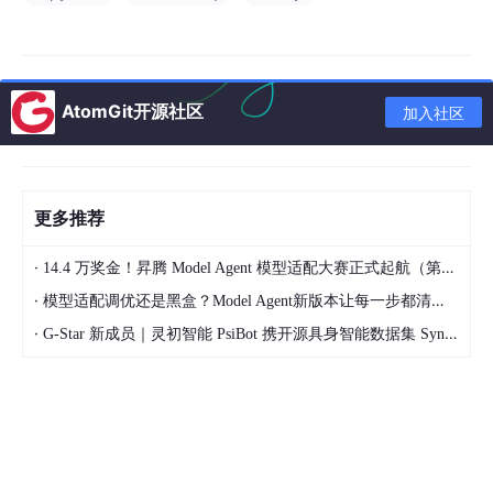
八、aio-pika vs pika
九、总结
AtomGit开源社区
加入社区
🚀 aio-pika 入门与实践指南：优雅使用异步 RabbitMQ
在现代高并发系统中，消息队列已经成为解耦服务、削峰填谷的重
更多推荐
要基础设施。而在 Python 异步生态中，如何优雅地操作消息队
列？这正是 aio-pika 要解决的问题。
·
14.4 万奖金！昇腾 Model Agent 模型适配大赛正式起航（第二季）
本文将带你全面了解 aio-pika 的核心概念、使用方式以及最佳实
·
模型适配调优还是黑盒？Model Agent新版本让每一步都清晰可见
践。
·
G-Star 新成员｜灵初智能 PsiBot 携开源具身智能数据集 SynData 入驻 AtomGit
一、什么是 aio-pika？
aio-pika
是一个基于 asyn
c
io 的 Python 异步消息队列客户
端，用于操作 RabbitMQ，并实现对 AMQP 协议的支持。