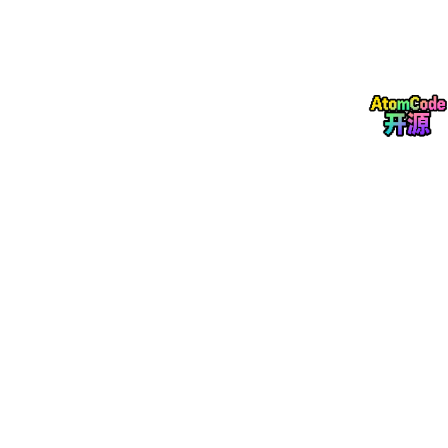
AMQP（Advanced Message Queuing Protocol，高级消
息队列协议）是一种应用层标准协议，基于AMQP协议的客
户端与消息中间件可以传递消息，不受客户端/中间件不同
产品、不同开发语言等条件限制。提供标准化的消息传递机
制，实现全行业广泛使用的标准消息中间件技术。支持异
步、安全且可靠的消息传输。
👉 简单来说：
aio-pika = RabbitMQ 的“异步版 Python 客户端”
二、为什么选择 aio-pika？
相比传统同步库（如 pika），aio-pika 有以下优势：
1️⃣ 原生异步支持
基于 asyncio，适合：