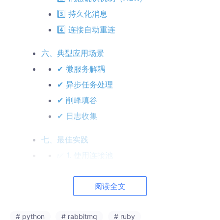
3️⃣ 持久化消息
4️⃣ 连接自动重连
六、典型应用场景
✔ 微服务解耦
✔ 异步任务处理
✔ 削峰填谷
✔ 日志收集
七、最佳实践
✅ 1. 使用连接池
✅ 2. 控制消费者并发
阅读全文
✅ 3. 异常处理 + 重试
✅ 4. 分离生产者与消费者
# python
# rabbitmq
# ruby
✅ 5. 使用结构化消息