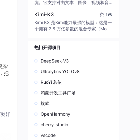
edit code, run commands, and verify
统。它支持对由文本、图像、视频和音
changes — autonomously. Built in Rus
频组成的多模态上下文进行统一理解，
t for speed. Get Started
Kimi-K3
196
并能生成分辨率高达 2K、时长可达 15
秒的带原生立体声音频的视频。得益于
Kimi K3 是Kimi能力最强的模型：这是一
面向任务泛化的系统设计，H3 在预训练
个拥有 2.8 万亿参数的混合专家（Mo
阶段就已具备广泛的多模态上下文理解
E）模型，具备原生视觉理解能力，并支
与生成能力，能够出色地执行复杂的多
持 100 万 token 的上下文窗口。
模态指令。
热门开源项目
DeepSeek-V3
复杂
Ultralytics YOLOv8
，把
RuoYi 若依
鸿蒙开发工具广场
旋武
“剥洋
OpenHarmony
cherry-studio
vscode