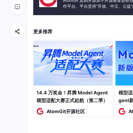
AtomGit 是由开放原子开源基金会
作平台。平台坚持“开放、中立、公益
发体验和算力服务整合在一起，为开
更多推荐
我们该如何用上 GPT 等顶尖 AI？
14.4 万奖金！昇腾 Model Agent
模型适
模型适配大赛正式起航（第二季）
gen
既然 API 这么方便，那我们直接去调用 OpenAI或者
AtomGit开源社区
A
理想很丰满，现实很骨感。当你真正去跑官方接
网络高墙
：国内服务器代码根本发不出请