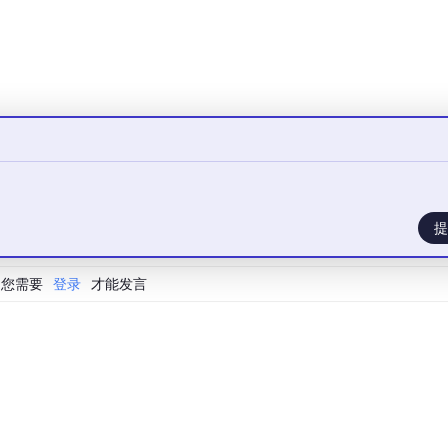
比赛和日常调试练手，成本几乎可以忽略不计。
格的指令，以下提示词亲测出图率极高，大家可以直接拿去用
蛙停在热带雨林的巨大芭蕉叶上。早晨的阳光透过树冠形成丁达
提
率，国家地理杂志风格，极致高清细节。
您需要
登录
才能发言