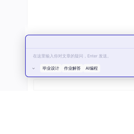
按量计费，不绑架
：几块钱就能冲，对于打
测试GPT-Image2能力：
为了测试
gpt
-image-
2
的能力，我跑了不同风
1. 📷 摄影写实风（适合壁纸/配图）
Prompt:
极具电影感的微距摄影。一只色彩斑斓的树
毕业设计
作业解答
AI编程
所有评论(0)
效应，水滴从叶片边缘即将滴落。8k分辨