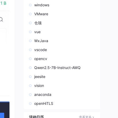
windows
VMware
仓颉
vue
WxJava
vscode
opencv
Qwen2.5-7B-Instruct-AWQ
jeesite
vision
anaconda
openHiTLS
活动日历
查看更多