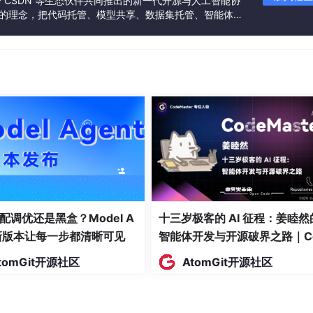
联合 CSDN 等生态伙伴共同推出的新一代开源与人工智能协
”的理念，把代码托管、模型共享、数据集托管、智能体开
发者提供从开发、训练到部署的一站式体验。
配调优还是黑盒？Model A
十三岁极客的 AI 征程：姜睦然
t新版本让每一步都清晰可见
智能体开发与开源破界之路｜C
 Anthropi
c
的接口不就好了？
eMaster #13
tomGit开源社区
AtomGit开源社区
口时，会遇到三座大山：
求，需要配置复杂的代理，极不稳定。