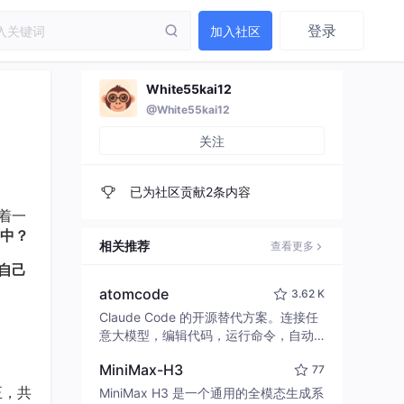
登录
加入社区
White55kai12
@White55kai12
关注
已为社区贡献2条内容
着一
目中？
相关推荐
查看更多
我自己
atomcode
3.62 K
Claude Code 的开源替代方案。连接任
意大模型，编辑代码，运行命令，自动
验证 — 全自动执行。用 Rust 构建，极
MiniMax-H3
77
致性能。 ｜ An open-source alternativ
e to Claude Code. Connect any LLM,
正，共
MiniMax H3 是一个通用的全模态生成系