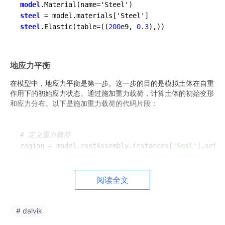
model
steel
steel
.Elastic(table=((
200
e9, 
0
.
3
),))
地应力平衡
在模型中，地应力平衡是第一步。这一步的目的是模拟土体在自重
作用下的初始应力状态。通过施加重力载荷，计算土体的初始变形
和应力分布。以下是施加重力载荷的代码片段：
# 定义重力载荷
region = model.rootAssembly.instances[
'Soil'
].sets[
model.Gravity(
name
=
'Gravity'
, 
createStepName
=
'Initi
model.steps[
'Initial'
].gravity.acceleration = (0.0,
model.steps[
'Initial'
阅读全文
].gravity.region = region
# dalvik
重力锚的重力与浮力平衡