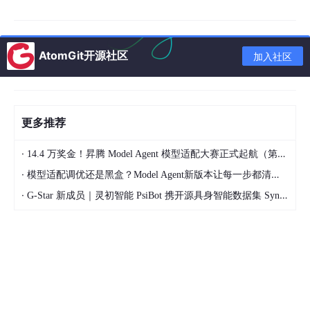
重力锚在海底环境中不仅要承受自身的重量，还要受到浮力的影
响。为了模拟这种平衡状态，我需要在模型中施加重力和浮力载
荷。以下是相关的载荷定义代码：
AtomGit开源社区
加入社区
# 定义重力载荷
region = model.rootAssembly.instances[
'Anchor'
].set
model.Gravity(
name
=
'Anchor Gravity'
, 
createStepName
更多推荐
model.steps[
'Gravity Balance'
].gravity.acceleration
model.steps[
'Gravity Balance'
].gravity.region = reg
·
14.4 万奖金！昇腾 Model Agent 模型适配大赛正式起航（第二季）
·
模型适配调优还是黑盒？Model Agent新版本让每一步都清晰可见
# 定义浮力载荷
model.Pressure(
name
=
'Buoyancy'
, 
createStepName
=
'Gra
·
G-Star 新成员｜灵初智能 PsiBot 携开源具身智能数据集 SynData 入驻 AtomGit
model.steps[
'Gravity Balance'
].pressure.region = re
model.steps[
'Gravity Balance'
].pressure.magnitude
水平极限荷载施加
在完成地应力平衡和重力浮力平衡后，下一步是施加水平极限荷