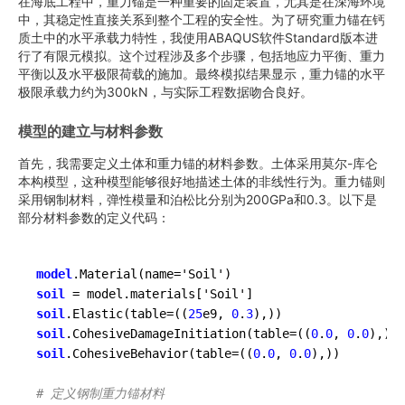
在海底工程中，重力锚是一种重要的固定装置，尤其是在深海环境
中，其稳定性直接关系到整个工程的安全性。为了研究重力锚在钙
质土中的水平承载力特性，我使用ABAQUS软件Standard版本进
行了有限元模拟。这个过程涉及多个步骤，包括地应力平衡、重力
平衡以及水平极限荷载的施加。最终模拟结果显示，重力锚的水平
极限承载力约为300kN，与实际工程数据吻合良好。
模型的建立与材料参数
首先，我需要定义土体和重力锚的材料参数。土体采用莫尔-库仑
本构模型，这种模型能够很好地描述土体的非线性行为。重力锚则
采用钢制材料，弹性模量和泊松比分别为200GPa和0.3。以下是
部分材料参数的定义代码：
model
soil
soil
.Elastic(table=((
25
e9, 
0
.
3
soil
.CohesiveDamageInitiation(table=((
0
.
0
, 
0
.
0
soil
.CohesiveBehavior(table=((
0
.
0
, 
0
.
0
),))

# 定义钢制重力锚材料