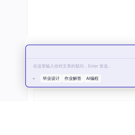
二、基于模型的整车策略开发思路
整车策略开发首先要明确车辆的运行模式，比如
驱动车辆行驶。当电池SOC下降到设定的阈值
毕业设计
作业解答
AI编程
所有评论(0)