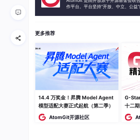
AtomGit 是由开放原子开源基金会
作平台。平台坚持“开放、中立、公益
发体验和算力服务整合在一起，为开
这些参数决定了电机在不同电压输入下的转速和
电池模型
更多推荐
电池模型用于模拟电池的充放电过程以及SOC（Stat
mscape Battery模块来搭建。我们需要设
C_bat
 = 
100
; % 电池容量（Ah）
R_bat
 = 
0.05
; % 电池内阻（Ω）
14.4 万奖金！昇腾 Model Agent
G-S
电池的SOC变化直接关系到车辆的运行模式切
模型适配大赛正式起航（第二季）
十二期
驾驶员模型
AtomGit开源社区
A
驾驶员模型模拟驾驶员的操作，例如加速踏板和
ain模块来模拟加速踏板输入与电机扭矩需求之