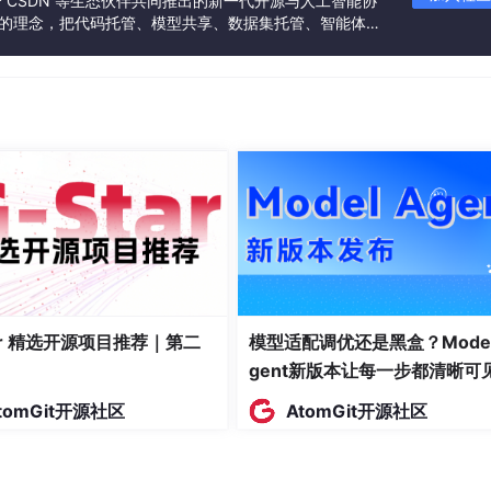
联合 CSDN 等生态伙伴共同推出的新一代开源与人工智能协
”的理念，把代码托管、模型共享、数据集托管、智能体开
发者提供从开发、训练到部署的一站式体验。
扭矩输出，从而影响车辆的动力性能。
e of Charge，荷电状态）的变化。在Simulink中，可以使用
置电池的容量、内阻等参数。
tar 精选开源项目推荐｜第二
模型适配调优还是黑盒？Model
换，当SOC降低到一定程度，增程器就会启动。
gent新版本让每一步都清晰可
tomGit开源社区
AtomGit开源社区
制动踏板的输入。可以通过一些简单的逻辑模块来实现，比如使
间的关系。