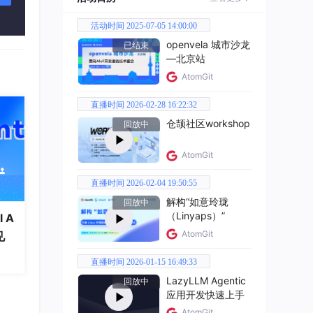
活动时间 2025-07-05 14:00:00
openvela 城市沙龙
已结束
—北京站
AtomGit
Si
直播时间 2026-02-28 16:22:32
仓颉社区workshop
回放中
AtomGit
直播时间 2026-02-04 19:50:55
解构“如意玲珑
回放中
（Linyaps）”
 A
AtomGit
见
直播时间 2026-01-15 16:49:33
LazyLLM Agentic
回放中
用G
应用开发快速上手
AtomGit