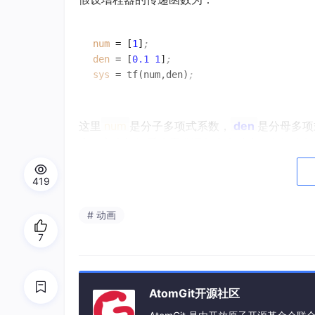
num
 = [
1
]
;
den
 = [
0.1
1
]
;
sys
 = tf(num,den)
;
这里
num
是分子多项式系数，
den
是分母多项
应。它会根据系统需求调整发电功率，保证车辆
电机模型
419
电机作为车辆的动力输出关键部件，其模型搭建也很重要
# 动画
现。例如直流电机模型，通过设置电机的参数，
7
R
=
0.1
; % 电阻
AtomGit开源社区
L
=
0.01
; % 电感
K_e 
=
0.1
; % 反电动势常数