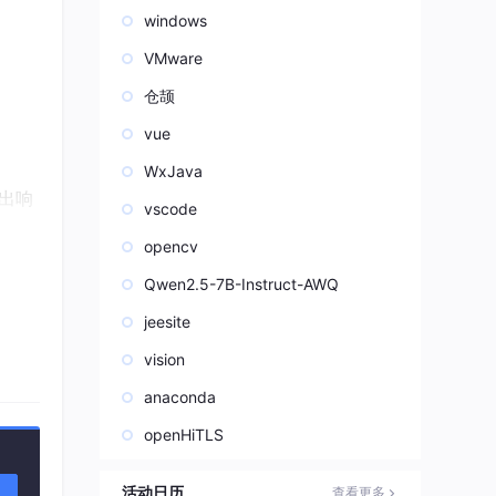
windows
VMware
仓颉
vue
WxJava
出响
vscode
opencv
Qwen2.5-7B-Instruct-AWQ
来实
jeesite
vision
anaconda
openHiTLS
活动日历
查看更多