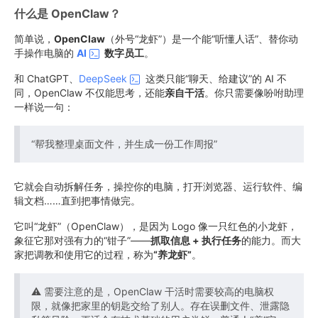
什么是 OpenClaw？
简单说，
OpenClaw
（外号“龙虾”）是一个能“听懂人话”、替你动
手操作电脑的
AI
数字员工
。
和 ChatGPT、
DeepSeek
这类只能“聊天、给建议”的 AI 不
同，OpenClaw 不仅能思考，还能
亲自干活
。你只需要像吩咐助理
一样说一句：
“帮我整理桌面文件，并生成一份工作周报”
它就会自动拆解任务，操控你的电脑，打开浏览器、运行软件、编
辑文档……直到把事情做完。
它叫“龙虾”（OpenClaw），是因为 Logo 像一只红色的小龙虾，
象征它那对强有力的“钳子”——
抓取信息 + 执行任务
的能力。而大
家把调教和使用它的过程，称为
“养龙虾”
。
⚠️ 需要注意的是，OpenClaw 干活时需要较高的电脑权
限，就像把家里的钥匙交给了别人。存在误删文件、泄露隐