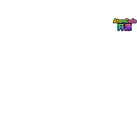
重启后再次打开 PowerShell，输入：
wsl
 --install ubuntu-
24
.
04
（这是 OpenClaw 官方建议的 Linux 版本）
设置用户名和密码
如果关闭了 PowerShell，重新输入
wsl
即可重新进入。