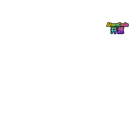
else
    Set_PD = 
0
; 
% PD未发生
end
随机性实现机制
：
基于电子生成率计算放电概率
通过随机数比较决定放电发生
考虑温度、电场强度对概率的影响
4. 动态仿真循环控制
时间步长管理
：
正常状态：0.72/(360*freq)秒（约40微秒）
放电过程：1e-9秒（1纳秒）精细步长
状态机逻辑
：