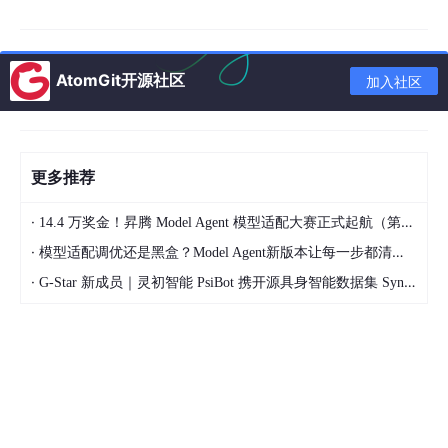
设置边界条件和网格划分
多物理场配置
：
AtomGit开源社区
加入社区
ec
 = model.physics.create(
'ec'
, 
'ConductiveMedia'
, 
ht
 = model.physics.create(
'ht'
, 
'HeatTransfer'
, 
'ge
更多推荐
·
3. 局部放电随机性模拟
14.4 万奖金！昇腾 Model Agent 模型适配大赛正式起航（第二季）
·
模型适配调优还是黑盒？Model Agent新版本让每一步都清晰可见
核心算法函数
check_anyPDE.m
：
·
G-Star 新成员｜灵初智能 PsiBot 携开源具身智能数据集 SynData 入驻 AtomGit
function
Set_PD
 = 
check_anyPDE
(Nes,Nev,Ecav,Einc0,I
Net = Nes*
exp
((
abs
(Ecav)/Einc0)*Tmat/Tamb)+Nev;

Prob = Net*Interval;

Random = 
rand
if
 Prob > Random

    Set_PD = 
1
; 
% PD发生