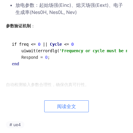
放电参数：起始场强(Einc)、熄灭场强(Eext)、电子
生成率(Nes0H, Nes0L, Nev)
参数验证机制
：
if freq 
<=
0
||
Cycle
<=
0
    uiwait(errordlg(
'Frequency or cycle must be mor
    Respond 
=
0
end
自动检测输入参数合理性，确保仿真可行性。
2. 有限元模型构建
阅读全文
COMSOL几何建模
：
创建轴对称二维模型
# ue4
定义材料区域和空穴缺陷