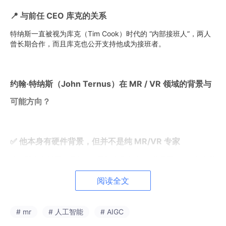
📍 与前任 CEO 库克的关系
特纳斯一直被视为库克（Tim Cook）时代的 “内部接班人”，两人
曾长期合作，而且库克也公开支持他成为接班者。
约翰·特纳斯（John Ternus）在 MR / VR 领域的背景与
可能方向？
✅ 他本身有硬件背景，但并不是纯 MR/VR 专家
特纳斯从 机械工程师出身，早期曾设计过 VR 头显硬件，在加入苹
果前有过相关经验。
阅读全文
但在苹果内部，他的主要职能历来是更广泛的硬件工程管理（iPho
ne、iPad、Mac、AirPods 等产品），并不是专注在 MR / VR 开
发团队的核心技术负责人。
# mr
# 人工智能
# AIGC
在 2021 年 Dan Riccio 负责苹果 MR/VR 头显相关架构时，有报道