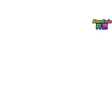
苹果高层包括特纳斯在内都暗示公司会更进一步推进空间与现实融
合的产品路线，比如更轻、设计更接近眼镜型的设备，很可能在 2
026–2027 年间发布。
这意味着未来苹果不只停留在 Vision Pro 这类高端 MR 头盔型产
品，还可能：
✔ 推出更大众化、轻便的 AR / MR 眼镜系列
✔ 强调与 iPhone / Apple 生态联动的移动空间体验
🔹 苹果对 MR/VR 的硬件路线可能更“阶段性渐进”
市场报告有说苹果可能采取“两条腿走路”的策略：
高端 Vision Pro 系列延续性能体验
更普及的低价视觉设备扩大市场覆盖
（比如更轻巧的眼镜产品）
这种思路与特纳斯的产品工程背景更契合：
大量用户导向 + 硬件成熟度提升优先。