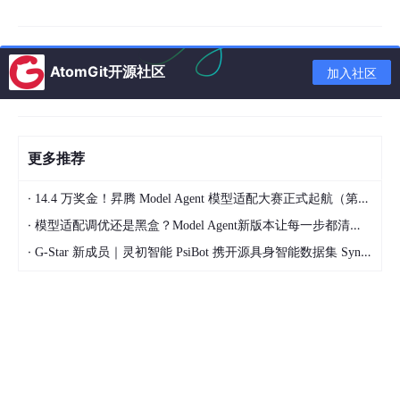
提到 Riccio 将专注新项目，特纳斯接替硬件工程整体职责。虽然
并不是证实他主导 MR/VR，但说明他有在大范围硬件管理层面的
监控角色。
AtomGit开源社区
加入社区
📌 换句话说：
他是强硬件工程领导者，对苹果硬件生态有全面影响力，但不一定
是 MR / VR 技术的单点专家。
更多推荐
他对 MR / VR 产品路线的潜在影响
·
14.4 万奖金！昇腾 Model Agent 模型适配大赛正式起航（第二季）
·
模型适配调优还是黑盒？Model Agent新版本让每一步都清晰可见
🔹 与现有 MR / VR 项目保持一致
·
G-Star 新成员｜灵初智能 PsiBot 携开源具身智能数据集 SynData 入驻 AtomGit
在任硬件工程高级副总裁期间，苹果 Vision Pro 及其生态已经是团
队的重心之一，而特纳斯会继续管理这一类项目。
不少业内人士认为他对“空间计算”（spatial computing）的必要性
表示支持，认为这种技术是未来趋势。
🔹 苹果可能继续推进智能眼镜 / 轻量级 AR 装置