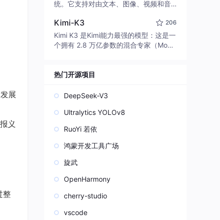
edit code, run commands, and verify
统。它支持对由文本、图像、视频和音
changes — autonomously. Built in Rus
频组成的多模态上下文进行统一理解，
t for speed. Get Started
Kimi-K3
206
并能生成分辨率高达 2K、时长可达 15
秒的带原生立体声音频的视频。得益于
Kimi K3 是Kimi能力最强的模型：这是一
面向任务泛化的系统设计，H3 在预训练
个拥有 2.8 万亿参数的混合专家（Mo
阶段就已具备广泛的多模态上下文理解
E）模型，具备原生视觉理解能力，并支
与生成能力，能够出色地执行复杂的多
持 100 万 token 的上下文窗口。
模态指令。
热门开源项目
术发展
DeepSeek-V3
Ultralytics YOLOv8
报义
RuoYi 若依
鸿蒙开发工具广场
旋武
OpenHarmony
过整
cherry-studio
vscode