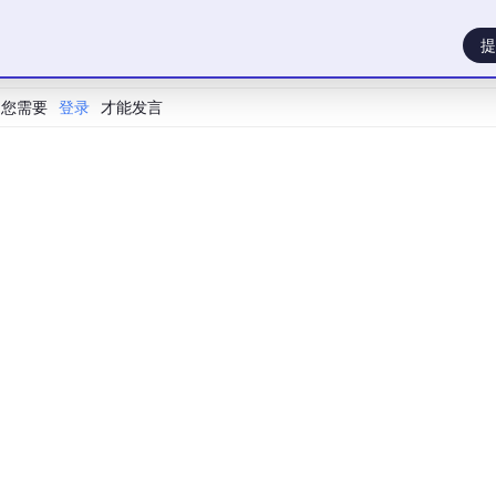
提
您需要
登录
才能发言
将使用本协议数据训练的模型用于以下任何目的或场景：
商业实体用于对人群进行大规模、无差别的监控、追踪或社会信用评
主武器的开发、部署或目标锁定，或用于任何直接与军事行动、作战
族、国籍、性别、性取向、宗教、年龄、残疾状况或社会经济地
传播虚假信息、操纵公共舆论以及其他对社会公共利益有明显损
意的情况下，挖掘、推断或关联个人隐私数据，或试图对已匿名化、
审查机制，以尽其最大努力确保对模型的使用不违反本条规定的