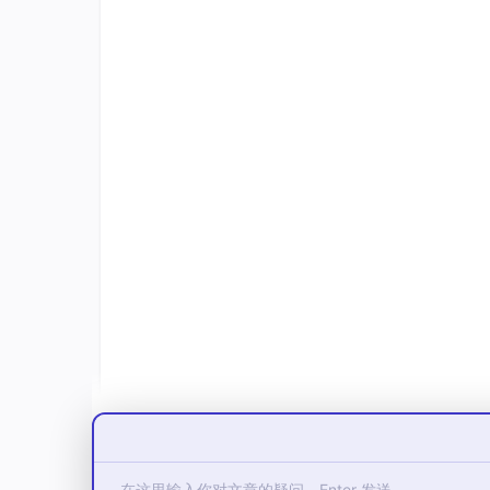
(a) 自愿原则：
(i) 署名：鼓励但不强制要求在模型发布时声
(ii) 收益分享：鼓励但不强制要求向数据贡献
(iii) 数据透明度：仅需满足本协议第三条规
(b) 商业使用：开源模型被明确允许用于任何商
提供 API 服务、将模型集成到商业产品中，
© 目的：本条旨在通过宽松政策积极鼓励衍生
4.2 闭源模型（约束政策）
对于任何属于本协议第 1.4 条定义的闭源模
(a) 强制署名：必须在与该闭源模型相关的所
料中，以清晰和显著的方式声明：“本模型训练数据包含采用 
在技术可行且不泄露商业机密的前提下，应列出具
(b) 强制收益声明：若闭源模型进行任何商业性
报告中公开声明其为数据贡献者社区做出的贡献。
持、向社区回馈清洗后的新数据、公开模型训练
© 透明度报告：闭源模型的商业运营主体应每
度为数据贡献者社区所做的贡献。该报告应可通
(d) 审计权利：PODL 数据贡献者社区或
据使用声明的准确性进行审计。审计费用由社区