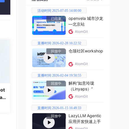
活动时间 2025-07-05 14:00:00
) 所
openvela 城市沙龙
已结束
—北京站
AtomGit
直播时间 2026-02-28 16:22:32
仓颉社区workshop
回放中
AtomGit
发数
直播时间 2026-02-04 19:50:55
解构“如意玲珑
回放中
（Linyaps）”
ot
AtomGit
a
直播时间 2026-01-15 16:49:33
LazyLLM Agentic
回放中
规
应用开发快速上手
AtomGit