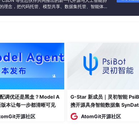
联合 CSDN 等生态伙伴共同推出的新一代开源与人工智能协
”的理念，把代码托管、模型共享、数据集托管、智能体开
发者提供从开发、训练到部署的一站式体验。
开声明其训练数据中包含了本协议数据的行为，该声明应至少包含：(i
据获取的时间或时间范围。
者，根据本协议第四条的规定，向数据贡献者社区进行贡献的行为。
用者一项全球性、非排他性、免版税、不可再许可（向第三方分
：
的权利。
他方式创作数据衍生作品的权利。
配调优还是黑盒？Model A
G-Star 新成员｜灵初智能 PsiB
展示或提供数据或其复制件的权利。
t新版本让每一步都清晰可见
携开源具身智能数据集 SynDat
练）使用、访问和分析数据的权利。
入驻 AtomGit
tomGit开源社区
AtomGit开源社区
度要求）、第四条（差异化许可机制）和第五条（使用限制）的
违反，并导致本协议授予的权利自动终止。