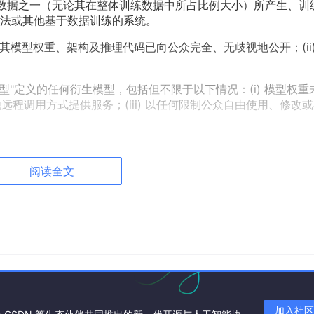
为训练数据之一（无论其在整体训练数据中所占比例大小）所产生、训
法或其他基于数据训练的系统。
i) 其模型权重、架构及推理代码已向公众完全、无歧视地公开；(ii)
"开源模型"定义的任何衍生模型，包括但不限于以下情况：(i) 模型权重
其他远程调用方式提供服务；(iii) 以任何限制公众自由使用、修改
的使用数据或衍生模型的行为，包括但不限于：(i) 销售、许可、出
到商业产品或服务中；(iii) 使用数据或衍生模型直接或间接提供
阅读全文
于
本协议定义的商业性使用中的"模型收费"，
属明确允许的行为
I 托管服务，且其收取的费用明确仅限于覆盖与该服务直接相关的
本；
使用者收取的、明确用于分摊模型训练过程中产生的计算资源、
加入社区