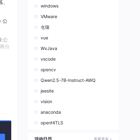
练、
windows
VMware
 公
仓颉
vue
未公
或再分
WxJava
vscode
租或转
opencv
付费
Qwen2.5-7B-Instruct-AWQ
jeesite
：
vision
计
anaconda
openHiTLS
数
活动日历
查看更多