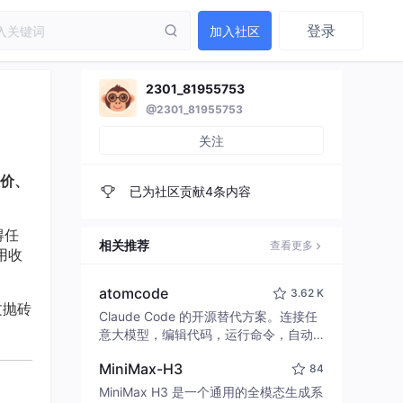
登录
加入社区
2301_81955753
@2301_81955753
关注
价、
已为社区贡献4条内容
得任
相关推荐
查看更多
用收
atomcode
3.62 K
文抛砖
Claude Code 的开源替代方案。连接任
意大模型，编辑代码，运行命令，自动
验证 — 全自动执行。用 Rust 构建，极
MiniMax-H3
84
致性能。 ｜ An open-source alternativ
e to Claude Code. Connect any LLM,
MiniMax H3 是一个通用的全模态生成系