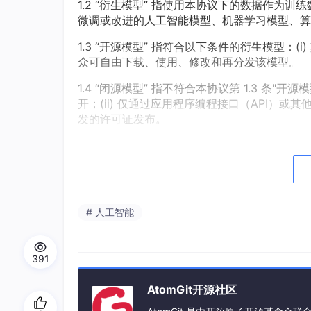
1.2 “衍生模型” 指使用本协议下的数据作
微调或改进的人工智能模型、机器学习模型、算
1.3 “开源模型” 指符合以下条件的衍生模型：(
众可自由下载、使用、修改和再分发该模型。
1.4 “闭源模型” 指不符合本协议第 1.3 条
开；(ii) 仅通过应用程序编程接口（API）或
发的许可证发布。
1.5 “商业性使用” 指以营利或商业利益为目
让数据或衍生模型；(ii) 将数据或衍生模型整合
服务。
# 人工智能
除外情形
：尽管有前述规定，以下情况
不属
任何服务提供商基于开源模型提供 AP
算资源、带宽、技术运维及基础设施成
391
开源模型的开发者向衍生模型的商业性
AtomGit开源社区
据清洗和人工标注等直接成本的费用。