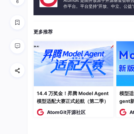
AtomGit 是由开放原子开源基金会
6
作平台。平台坚持“开放、中立、公益
发体验和算力服务整合在一起，为开
1.6 “数据来源披露” 指衍生模型的发布者公
使用的 PODL 数据集的名称和版本；(ii) 数
更多推荐
1.7 “收益分享” 指闭源模型的商业性使用
第二条 基本权利与限制
2.1 权利授予
数据贡献者（或适用的版权持有人）特此授予使
据本身除外）的许可，允许使用者行使以下权利
(a) 复制权：以任何媒介或格式复制和存储数据
(b) 修改权：修改、转换、改编、翻译或以其
14.4 万奖金！昇腾 Model Agent
模型适
© 分发权：通过任何方式向公众分发、传播、
模型适配大赛正式起航（第二季）
gen
(d) 使用权：为任何目的（包括研究和模型训
AtomGit开源社区
A
2.2 权利限制
上述权利的行使须严格遵守本协议第三条（透明
定。任何违反上述条款的行为均构成对本协议的