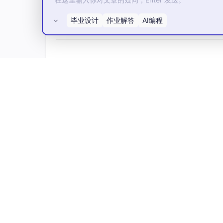
则该次审计的全部费用应由被审计方承担。
毕业设计
作业解答
AI编程
所有评论(0)
第五条 使用限制与禁止用途
5.1 禁止用途
无论衍生模型是开源或闭源，任何使用者均不得
(a) 大规模监控：供政府机构、执法部门或
(b) 军事用途：用于武器系统、自动化或自
相关的支持系统。
© 歧视与伤害：用于生成或传播基于种族、民
视性、诽谤性或仇恨性内容；或用于故意生成、
活动。
(d) 侵犯隐私：用于在未经信息主体明确同
识化的数据进行重新识别。
5.2 合规承诺
衍生模型的使用者应建立并维持合理的内部合规
用途。