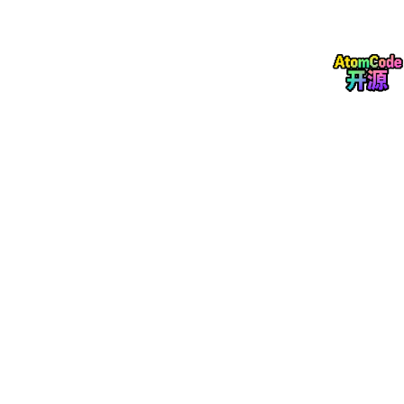
1）核心目标
：基于招标文件或用户输入，生成逻辑严谨、贴合评
分标准的标书目录框架。
2）技术原理
：
“规则+算法”的双重驱动
我们采用了规则引擎与大模型算法相结合的复合模式。规则
引擎负责快速锁定招标文件中的硬性评分标准，而大模型则
负责进行多步推理，模拟资深投标专家的思维路径，规划出
逻辑最严密、最能响应招标需求的章节结构。
基于语义匹配的知识融合
在生成目录的同时，系统会自动将招标需求与企业历史中标
案例、行业最佳实践进行语义比对。这不仅生成了目录，更
为每个章节预匹配了最合适的素材和写作范式，确保后续内
容填充有的放矢。
3、一键生成全文