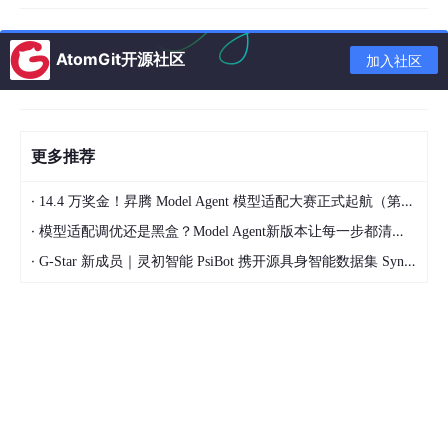
垂类大模型的深度语义理解
我们利用海量招投标文件、行业规范及政策法规对模型进行
AtomGit开源社区
加入社区
了专项训练。这使得模型具备了透视能力，能够识别出隐藏
在字里行间的“隐性需求”和不可逾越的“刚性标准”，而非仅仅
停留在关键词匹配层面。
多模态融合与全量解析
更多推荐
结合OCR（光学字符识别）、表格解析与自然语言处理技
·
14.4 万奖金！昇腾 Model Agent 模型适配大赛正式起航（第二季）
术，系统能够打破文档格式壁垒，无论是扫描图片中的文
字，还是复杂表格中的参数，均能被精准捕获。
·
模型适配调优还是黑盒？Model Agent新版本让每一步都清晰可见
·
G-Star 新成员｜灵初智能 PsiBot 携开源具身智能数据集 SynData 入驻 AtomGit
基于知识图谱的精准抽取
系统内嵌了覆盖数百个行业的专业知识图谱，将技术术语、
工艺流程与行业标准建立了关联。在此基础上，利用NLP技
术从文档中抽取出包括“项目概述”、“废标条款”在内的200余
个关键要素，并将其转化为计算机可读、可处理的结构化数
据，为后续写作打下坚实基础。
2、智能生成目录大纲