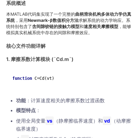
系统概述
本MATLAB代码集实现了一个完整的
曲柄滑块机构多体动力学仿真
系统
，采用
Newmark-β数值积分方法
求解系统的动力学响应。系
统特别包含了
含间隙铰链的接触力模型
和
速度相关摩擦模型
，能够
模拟真实机械系统中存在的间隙和摩擦效应。
核心文件功能详解
1. 摩擦系数计算模块 (`Cd.m`)
function
C=Cd
(vt)
功能
：计算速度相关的摩擦系数过渡函数
模型特点
：
使用全局变量
vs
（静摩擦临界速度）和
vd
（动摩擦
临界速度）