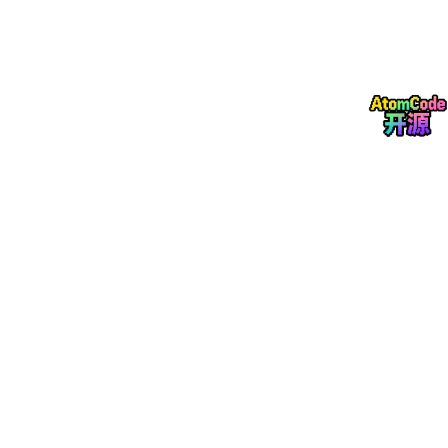
\begin{bmatrix}
M & \Phi
q^T \\
\Phi
q & 0
\end{bmatrix}
\begin{bmatrix}
a \\ \lambda
\end{bmatrix}
=
\begin{bmatrix}
Q \\ \gamma
\end{bmatrix}
\]
输出
：系统加速度
acc
和约束力对应的拉格朗日乘子
lam
特点
：适用于完整约束系统的实时动力学求解
4. 接触力计算模块 (`forcemodel.m`)