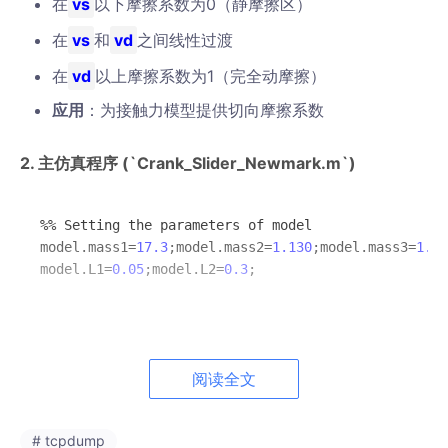
在
vs
以下摩擦系数为0（静摩擦区）
在
vs
和
vd
之间线性过渡
在
vd
以上摩擦系数为1（完全动摩擦）
应用
：为接触力模型提供切向摩擦系数
2. 主仿真程序 (`Crank_Slider_Newmark.m`)
%% Setting the 
parameters
 of 
model
model
.mass1=
17.3
;
model
.mass2=
1.130
;
model
.mass3=
1.01
model
.L1=
0.05
;
model
.L2=
0.3
;
核心功能
：实现两种不同物理模型的对比仿真
模型一
：理想无间隙约束系统
阅读全文
使用拉格朗日乘子法处理完整约束
通过
acc_lam.m
直接求解系统方程
# tcpdump