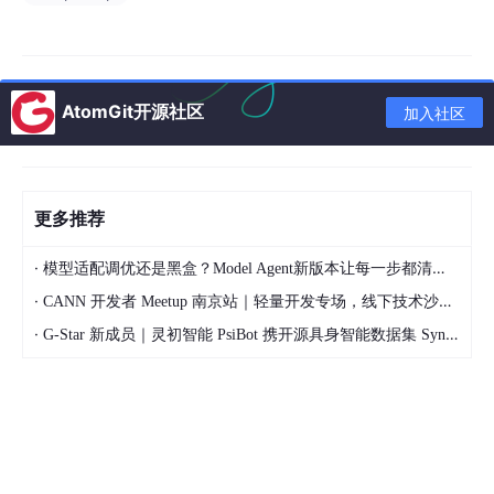
模型二
：含间隙接触系统
使用Hertz接触理论模拟间隙铰链
通过
forcemodel.m
计算接触力和摩擦力
AtomGit开源社区
加入社区
数值方法
：
Newmark-β时间积分（隐式方法）
Newton-Raphson迭代求解非线性系统
更多推荐
自适应收敛控制
·
模型适配调优还是黑盒？Model Agent新版本让每一步都清晰可见
3. 约束系统求解器 (`acc_lam.m`)
·
CANN 开发者 Meetup 南京站｜轻量开发专场，线下技术沙龙正式开启报名
·
G-Star 新成员｜灵初智能 PsiBot 携开源具身智能数据集 SynData 入驻 AtomGit
function
[acc, lam]
 = 
acc_lam
(crntTime, pos, vel, m
数学原理
：求解带约束的多体系统动力学方程
\[