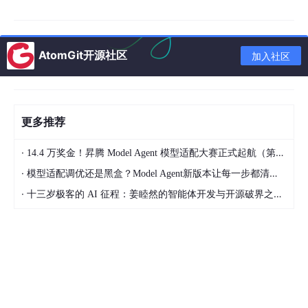
为什么 UML 很重要：来自实战的经验
AtomGit开源社区
加入社区
"一图胜千言"不仅是一句谚语——它是我们团队的生存策
略。
更多推荐
在 UML 标准化之前，每位开发者都有自己的表示法，交接时混乱
不堪。UML 通过以下方式解决了这个问题：
·
14.4 万奖金！昇腾 Model Agent 模型适配大赛正式起航（第二季）
提供
简单易学的通用建模语言
，从开发人员到业务分析师都
·
模型适配调优还是黑盒？Model Agent新版本让每一步都清晰可见
能使用
·
十三岁极客的 AI 征程：姜睦然的智能体开发与开源破界之路｜CodeMaster #13
支持
软件和非软件系统
的建模
清晰区分
建模
与
方法论
（UML 配合你的流程，而非强制规定
流程）
在实践中，这意味着我们的产品负责人终于能"读懂"我们的架构图
了。仅这一项改进，就在上一个项目中将需求误解减少了约 4
0%。