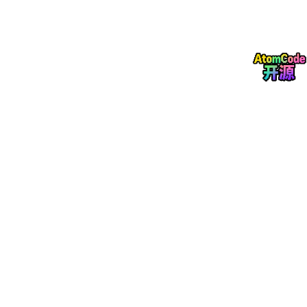
建模架构视图：4+1 框架的实战应用
UML 最强大的功能之一是支持
软件架构的 4+1 视图
。以下是我们
的实际应用方式：