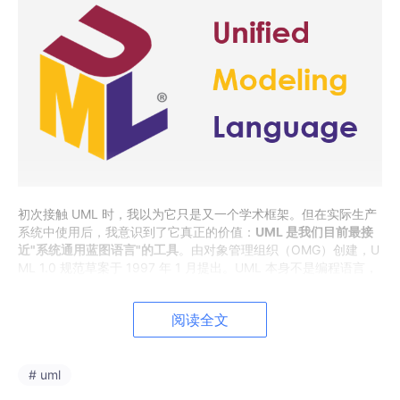
初次接触 UML 时，我以为它只是又一个学术框架。但在实际生产
系统中使用后，我意识到了它真正的价值：
UML 是我们目前最接
近"系统通用蓝图语言"的工具
。由对象管理组织（OMG）创建，U
ML 1.0 规范草案于 1997 年 1 月提出。UML 本身不是编程语言，
但通过智能工具支持，它确实可以让你生成多种编程语言的代码。
最让我印象深刻的是它的灵活性。是的，我们每天都在用它进行面
阅读全文
向对象软件设计，但我也用它建模过制造流程和业务工作流。关键
洞察在于：
UML 帮助你在构建之前先思考
。它迫使你对对象、职
责和关系保持清晰——这能节省后期无数小时的返工时间。
# uml