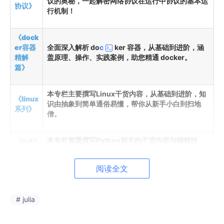
议的奥秘，一起解密网络协议在运行中协议的基本运
协议》
行机制！
《dock
er容器
全面深入解析 do
c
ker 容器，从基础到进阶，涵
精解
盖原理、操作、实践案例，助您精通 docker。
篇》
本专栏主要撰写Linux干货内容，从基础到进阶，知
《linux
识由抽象到简单通俗易懂，帮你从新手小白到扫地
系列》
僧。
《pyth
本专栏着重撰写Python相关的干货内容与编程技
on 系
巧，助力大家从底层去认识Python，将更多复杂的
列》
知识由抽象转化为简单易懂的内容。
阅读全文
《试题
本专栏主要是发布一些考试和练习题库（涵盖软考、
库》
HCIE、HRCE、CCNA等）
# julia