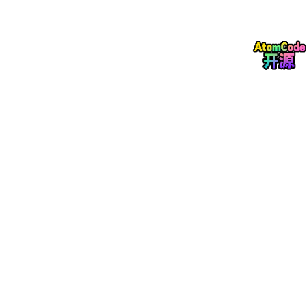
4.2 计算日期差
4.3 时间算术
5. 日期和时间的访问与查询
5.1 提取组件
5.2 查询日期属性
6. 高级功能
6.1 时区处理
6.2 工作日计算
6.3 日期范围与序列
7. 性能优化技巧
8. 实际应用示例
8.1 时间序列分析