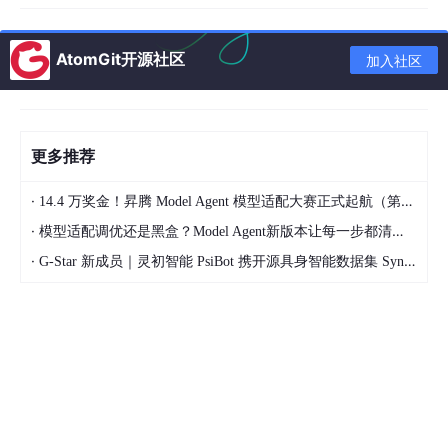
目录
⛳️ 推荐
AtomGit开源社区
加入社区
专栏介绍
1. 日期和时间类型基础
更多推荐
2. 创建日期和时间对象
2.1 通过构造函数
·
14.4 万奖金！昇腾 Model Agent 模型适配大赛正式起航（第二季）
·
2.2 从字符串解析
模型适配调优还是黑盒？Model Agent新版本让每一步都清晰可见
·
G-Star 新成员｜灵初智能 PsiBot 携开源具身智能数据集 SynData 入驻 AtomGit
2.3 获取当前日期和时间
3. 日期和时间的格式化
3.1 常见日期格式
3.2 格式化输出
4. 日期和时间的操作
4.1 日期算术