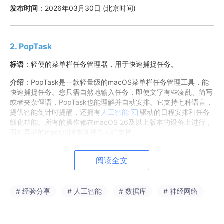
发布时间
：2026年03月30日 (北京时间)
2. PopTask
标语
：轻便的菜单栏任务管理器，用于快速捕捉任务。
介绍
：PopTask是一款轻量级的macOS菜单栏任务管理工具，能
快速捕捉任务。您只需自然地输入任务，即使文字有些凌乱、简写
或者夹杂俚语，PopTask也能理解并自动安排。它支持七种语言，
提供智能倒计时提醒，还拥有
人工智能
驱动的日程安排和任务
细化功能。所有的操作都在macOS 26及以上版本的设备上进行，
而对早期的macOS版本则提供云端支持。
产品网站
：
立即访问
阅读全文
Product Hunt
：
View on Product Hunt
# 经验分享
# 人工智能
# 数据库
# 神经网络