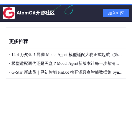
AtomGit开源社区
加入社区
更多推荐
·
14.4 万奖金！昇腾 Model Agent 模型适配大赛正式起航（第二季）
关键词
：任务管理, 轻量级, 菜单栏, 快速捕捉, 自然输入, 智能倒计
·
模型适配调优还是黑盒？Model Agent新版本让每一步都清晰可见
时, AI调度, 任务分解, 多语言支持, macOS应用
·
G-Star 新成员｜灵初智能 PsiBot 携开源具身智能数据集 SynData 入驻 AtomGit
票数
： 🔺309
是否精选
：是
发布时间
：2026年03月30日 (北京时间)
3. Letterbook
标语
：为创始人打造的人工智能支持平台