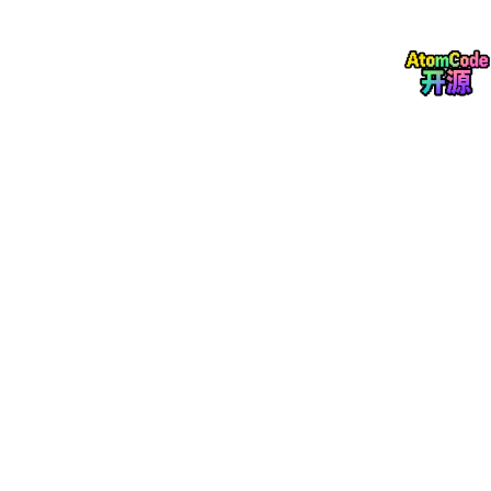
介绍
：现代版的Zendesk、Freshdesk、Intercom和Front。将你
的数据库与Stripe连接起来。我们的AI客服助手可以通过电子邮
件、表单及其他渠道解决问题。
产品网站
：
立即访问
Product Hunt
：
View on Product Hunt
关键词
：信件书, AI支持平台, 创始人工具, 客服解决方案, 数据库