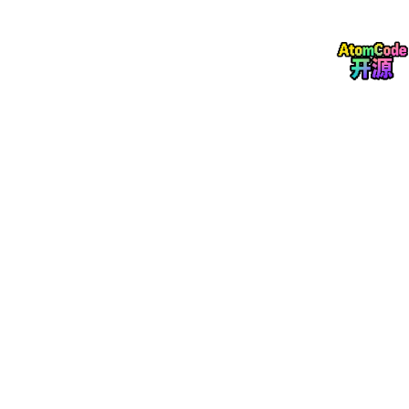
L
持
全球顶
e
优化
基于量化反馈，主动寻找过程
续
尖软件
v
级
(Opti
缺陷并进行
持续优化
和创新。
改
组织 (极
el
mizing)
预防缺陷发生。
进
少)
5
注意
：在 CMMI V3.0 中，除了传统的“成熟度等级”
(Maturity Levels, 针对整个组织)，还保留了“能力等级”
(Capability Levels, 针对单个过程域)，但企业认证通常仍追
求 ML2-ML5。
3. CMMI V3.0 (2026年最新版) 的重大变化
2023年发布、2024年全面实施、2026年深化的
CMMI V3.0
带
来了颠覆性更新，更适应现代敏捷和数字化环境：
A. 新增三大核心领域 (Pra
c
tice Areas)