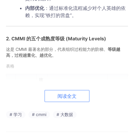
内部优化
：通过标准化流程减少对个人英雄的依
赖，实现“铁打的营盘”。
2. CMMI 的五个成熟度等级 (Maturity Levels)
这是 CMMI 最著名的部分，代表组织过程能力的阶梯。
等级越
高，过程越量化、越优化
。
表格
核
等
心
占比情
名称
关键描述
级
特
况
阅读全文
征
混
L
# 学习
# cmmi
# 大数据
乱/
e
初始
大多数
不
过程随意，成功依赖个人英雄
v
级
(Initia
初创公
可
主义。项目经常超支、延期。