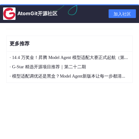
el
l)
司
预
1
测
AtomGit开源社区
加入社区
L
项
在项目层面建立了基本管理
e
已管理
目
（需求、计划、监控、配置管
许多中
v
级
(Man
级
理）。
每个项目有自己的规
小型软
el
更多推荐
aged)
规
矩
，但不同项目间可能不一
件企业
2
范
致。
·
14.4 万奖金！昇腾 Model Agent 模型适配大赛正式起航（第二季）
L
组
最关键的分水岭
。组织建立了
行业主
·
G-Star 精选开源项目推荐｜第二十二期
e
已定义
织
统一的标准过程体系 (OSS
流目
v
级
(Defi
级
P)，所有项目都基于此进行裁
标
(招投
·
模型适配调优还是黑盒？Model Agent新版本让每一步都清晰可见
el
ned)
标
剪。
经验可复用
，不再依赖个
标常要
3
准
人。
求)
大型头
L
量化管
数
部企业
e
理级
(Q
利用统计技术对过程和质量进
据
(如华
v
uantitati
行
量化控制
。能预测项目结
驱
为、中
el
vely Ma
果，识别异常波动。
动
兴部分
4
naged)
部门)