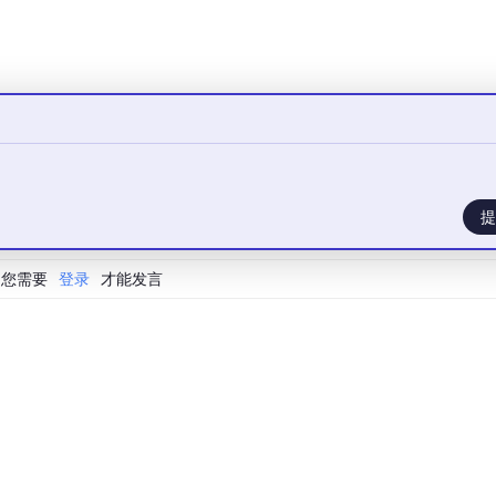
重要防线。当检测到电网电压跌落，Crowbar电路迅速动作，将转
逻辑可以简单用如下代码示意：
电压是否低于跌落阈值
路
路
提
threshold
，就将
crowbar
status
置为1，启动Crowbar电路
您需要
登录
才能发言