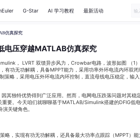
nEuler
G-Star
AI 学习教程
最新活动
AB仿真探究
G低电压穿越MATLAB仿真探究
imulink， LVRT 双馈异步风力，Crowbar电路，波形如图 （1
，有功无功解耦，具备MPPT能力，采用功率外环电流内环双闭
控制策略，采用电压外环电流内环控制，直流母线电压稳定，输入
G）因其独特优势得到广泛应用。然而，电网电压跌落问题对其稳
。今天咱们就聊聊基于MATLAB/Simulink搭建的DFIG低
中扮演关键角色。
策略，实现有功无功解耦，还具备最大功率点跟踪（MPPT）能