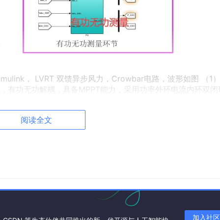
imulink， LVRT 双馈异步风力，Crowbar电路，波形如图 （1
，有功无功解耦，具备MPPT能力，采用功率外环电流内环双闭
控制策略，采用电压外环电流内环控制，直流母线电压稳定，输入
阅读全文
分逻辑，非完整可运行代码）：
T算法得到有功功率参考值
ured
]; 
% 功率误差
)]; 
% 误差变化率
i_PQ); 
% 功率外环PI控制器输出
加入社区