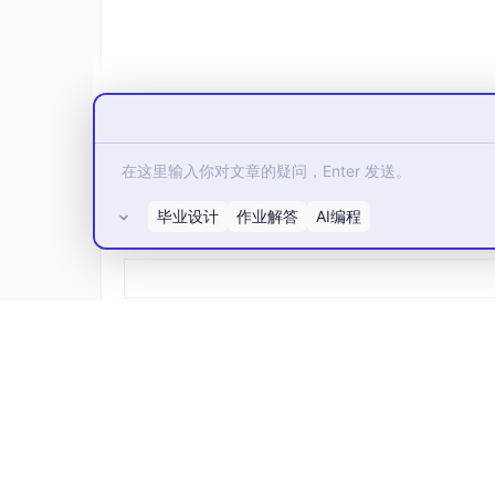
Crowbar电路在低电压穿越中是保护DFIG的
短接，避免转子过流对变换器造成损坏。其动作
if
 V_grid < V_fall_threshold 
% 检测电网
    crowbar_status = 
1
; 
% 启动Crowbar电
else
    crowbar_status = 
0
; 
% 关闭Crowbar电
end
毕业设计
作业解答
AI编程
所有评论(0)
当电网电压
Vgrid
低于设定的跌落阈值
V
fall
关闭。