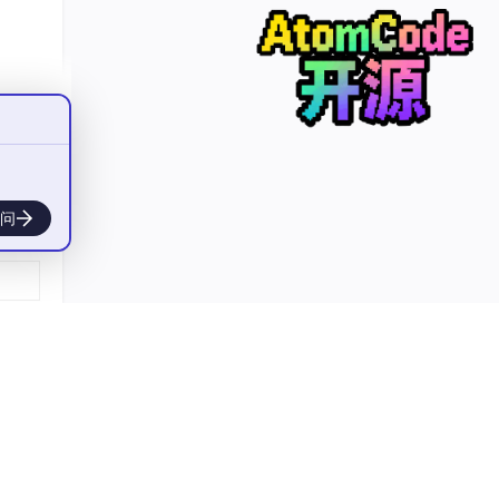
子侧
问
；否则