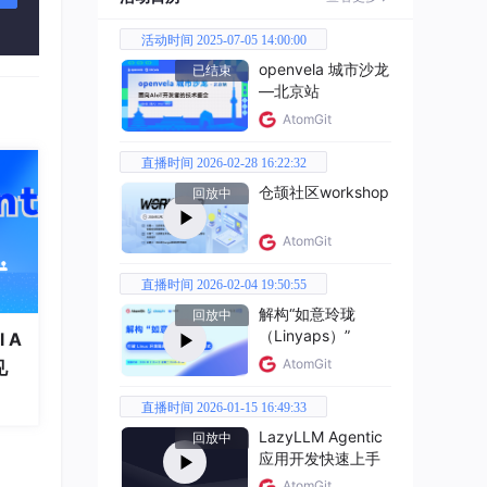
活动时间 2025-07-05 14:00:00
openvela 城市沙龙
已结束
—北京站
AtomGit
直播时间 2026-02-28 16:22:32
仓颉社区workshop
回放中
及其
AtomGit
计算
直播时间 2026-02-04 19:50:55
让转子
解构“如意玲珑
回放中
（Linyaps）”
 A
AtomGit
见
直播时间 2026-01-15 16:49:33
功率
LazyLLM Agentic
回放中
应用开发快速上手
AtomGit