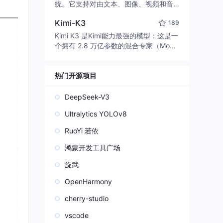
edit code, run commands, and verify
统。它支持对由文本、图像、视频和音
changes — autonomously. Built in Rus
频组成的多模态上下文进行统一理解，
t for speed. Get Started
Kimi-K3
189
并能生成分辨率高达 2K、时长可达 15
秒的带原生立体声音频的视频。得益于
Kimi K3 是Kimi能力最强的模型：这是一
面向任务泛化的系统设计，H3 在预训练
个拥有 2.8 万亿参数的混合专家（Mo
阶段就已具备广泛的多模态上下文理解
E）模型，具备原生视觉理解能力，并支
与生成能力，能够出色地执行复杂的多
持 100 万 token 的上下文窗口。
模态指令。
热门开源项目
DeepSeek-V3
Ultralytics YOLOv8
RuoYi 若依
鸿蒙开发工具广场
旋武
OpenHarmony
cherry-studio
vscode