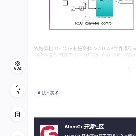
双馈风机 DFIG 低电压穿越 MATLAB仿真模型s
侧变换器采用基于定子电压定向的矢量控制策略
制结构； （2）网侧采用电网电压定向的矢量
因数为1。
524
来看段简单代码示例（以下代码仅为示意关键部
8
# 技术美术
% 功率外环控制
P_ref
 = mppt_function(...); 
% 通过MPP
Q_ref
 = 
0
; 
% 无功功率参考值，可按需设置
e = [
P_ref
 - 
P_measured
; 
Q_ref
 - 
Q_meas
de = [e(
1
) - e_prev(
1
); e(
2
) - e_prev(
2
AtomGit开源社区
P_Q_out
 = pi_controller(e, de, kp_PQ, k