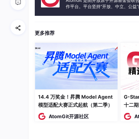
AtomGit 是由开放原子开源基金会
作平台。平台坚持“开放、中立、公益
% 电流内环控制
发体验和算力服务整合在一起，为开
i_d_ref = 
P_Q_out
(
1
);

i_q_ref = 
P_Q_out
(
2
);

e_i = [i_d_ref - i_d_measured; i_q_ref -
更多推荐
de_i = [e_i(
1
) - e_i_prev(
1
); e_i(
2
) - 
u_dq_out = pi_controller(e_i, de_i, kp_
在这段代码里，首先通过MPPT算法获取有功功
变化率
de
，经功率外环PI控制器得到输出
PQo
电流误差
ei
及其变化率
de
i
，最后经电流内环
侧变换器精确跟踪功率参考值，实现有功无功解
14.4 万奖金！昇腾 Model Agent
G-S
二、网侧变换器控制策略
模型适配大赛正式起航（第二季）
十二期
AtomGit开源社区
A
网侧采用电网电压定向的矢量控制策略，采用电
因数为1。