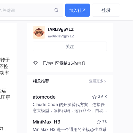
登录
加入社区
lARlaVgpYLZ
@lARlaVgpYLZ
关注
）转子
已为社区贡献35条内容
环控
功率
相关推荐
查看更多
定运
atomcode
电压穿
3.6 K
Claude Code 的开源替代方案。连接任
意大模型，编辑代码，运行命令，自动
验证 — 全自动执行。用 Rust 构建，极
MiniMax-H3
73
致性能。 ｜ An open-source alternativ
力，
e to Claude Code. Connect any LLM,
MiniMax H3 是一个通用的全模态生成系