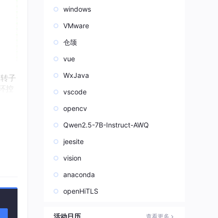
windows
VMware
仓颉
vue
WxJava
）转子
环控
vscode
功率
opencv
Qwen2.5-7B-Instruct-AWQ
jeesite
vision
anaconda
openHiTLS
活动日历
查看更多