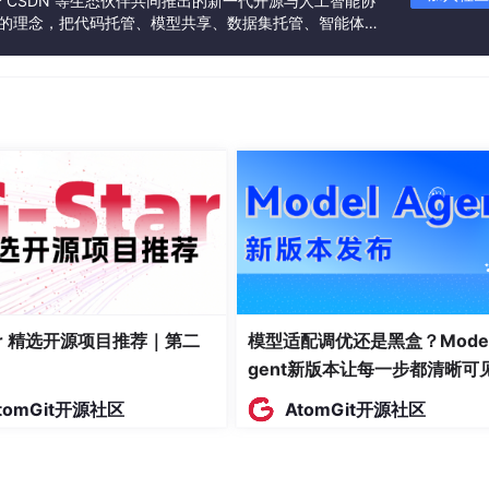
联合 CSDN 等生态伙伴共同推出的新一代开源与人工智能协
”的理念，把代码托管、模型共享、数据集托管、智能体开
发者提供从开发、训练到部署的一站式体验。
 i_q_measured];

e_i_prev(
2
)];

i, ki_i); 
% 电流内环PI控制器输出
率参考值
Pref
，设定无功功率参考值
Q
ref
。计算功率误差
e
ut
。这
PQout
又作为电流内环的参考值
idref
和
iqref
，再次
PI控制器得出最终输出
udqout
。通过这样的双闭环控制，能
耦控制。
tar 精选开源项目推荐｜第二
模型适配调优还是黑盒？Model
gent新版本让每一步都清晰可
tomGit开源社区
AtomGit开源社区
压外环电流内环控制，目的是保持直流母线电压稳定，并使输入