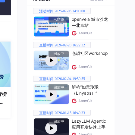
活动时间 2025-07-05 14:00:00
openvela 城市沙龙
已结束
—北京站
AtomGit
）。
直播时间 2026-02-28 16:22:32
型（治
仓颉社区workshop
回放中
AtomGit
直播时间 2026-02-04 19:50:55
解构“如意玲珑
回放中
（Linyaps）”
行榜
AtomGit
破百
全
直播时间 2026-01-15 16:49:33
LazyLLM Agentic
回放中
等主流
应用开发快速上手
AtomGit