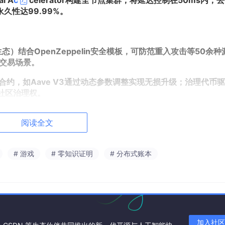
l A
c
celerator构建全节点集群，将延迟控制在50ms内；
据永久性达99.99%。
pt生态）结合OpenZeppelin安全模板，可防范重入攻击等50余种
频交易场景。
储合约，如Aave V3通过动态参数调整实现无损升级；治理代币
予社区治理权。
hX动态检测将漏洞发现率提升至95%，CertiK形式化验证可检测
阅读全文
# 游戏
# 零知识证明
# 分布式账本
bgraph，将查询速度提升100倍，支持DeFi协议实时监控市场数
H/USD精度达小数点后8位，避免单一数据源操纵风险。
kSync零知识证明方案，将验证时间压缩至秒级，同时保障数据隐私。
加入社区