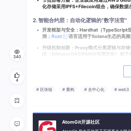
节点部署方案：企业级应用通过AWS Globa
化存储采用IPFS+Filecoin组合，确保数
2. 智能合约层：自动化逻辑的“数字法官”
开发框架与安全：Hardhat（TypeScri
洞；
Rust
语言适用于Solana生态的高
升级机制创新：Proxy模式分离逻辑与存
级（如MakerDAO的MKR投票机制）赋
340
安全审计体系：Slither静态分析与Myt
审计3倍的漏洞。
4
3. 数据交互层：链上链下的“价值桥梁”
# 区块链
# 重构
# 去中心化
# web3
索引服务优化：The Graph协议构建Su
预言机集成：Chainlink喂价机制使ET
链下计算突破：Offchain Labs的z
AtomGit开源社区