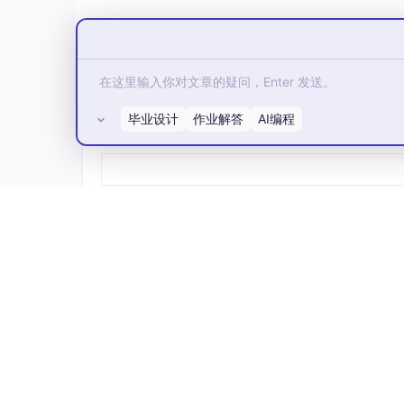
流动性激励：采用Uniswap V3的集中
2. 用户增长策略：空投经济学与社区运营
空投经济学：筛选链上行为评分>80分的
社区运营：结合Snapshot提案与DAO 
毕业设计
作业解答
AI编程
所有评论(0)
3. 合规化路径：法律架构与隐私保护
法律架构：开曼基金会优化税务结构，香港
隐私保护：集成Chainalysis黑名单筛查
四、未来趋势：技术融合与生态重构
DApp的进化方向正从“单点突破”转向“系统重
1. AI+区块链：预言机自动化与智能合约
预言机自动化：GPT-5等模型可动态调整