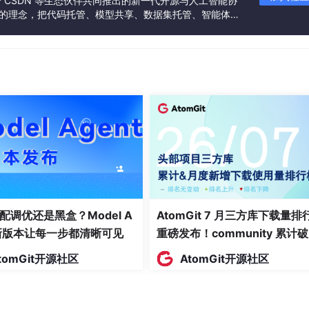
联合 CSDN 等生态伙伴共同推出的新一代开源与人工智能协
续生态
”的理念，把代码托管、模型共享、数据集托管、智能体开
发者提供从开发、训练到部署的一站式体验。
”的原则，通过五阶段攻坚实现从MVP到生产环境的跨越。
图，标识15个以上关键触点（如钱包连接、交易确认、资产查询
拟验证代币分配合理性，避免通胀失控。例如，StepN通过双代币模
动性。
通过率提升40%；采用SafeMath库防止整数溢出。
态模拟（MythX）与形式化验证（CertiK），确保合约无漏洞。
配调优还是黑盒？Model A
AtomGit 7 月三方库下载量排
t新版本让每一步都清晰可见
重磅发布！community 累计
万断层领跑，Chromium 组件
tomGit开源社区
AtomGit开源社区
转化率，WalletConnect支持多端同步覆盖90%移动用户。
面霸榜
级迁移，避免多链割裂；Cosmos SDK支持ETH、BSC、Solana