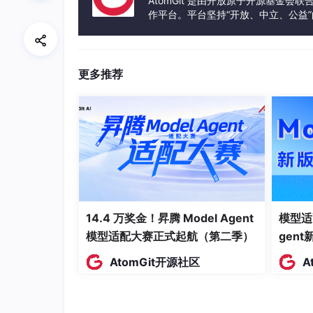
AtomGit 是由开放原子开源基金会
二、开发流程：五阶段攻坚打造可持
作平台。平台坚持“开放、中立、公益
发体验和算力服务整合在一起，为开
DApp的开发需遵循“从商业闭环反推技术架构
阶段1：需求拆解与经济模型设计
更多推荐
用户旅程映射：使用Miro绘制用户旅程地
通证模型验证：通过Monte Carlo模
理代币+实用代币）平衡长期激励与短期流
阶段2：智能合约开发与形式化验证
代码规范：遵循ERC-20/721标准，审计
安全测试：覆盖静态分析（Slither）、动
14.4 万奖金！昇腾 Model Agent
模型适
模型适配大赛正式起航（第二季）
gen
阶段3：前端工程化与跨链集成
AtomGit开源社区
A
钱包适配：MetaMask嵌入式钱包提升35%
跨链桥接：Polygon Bridge实现资产秒
公链资产交互。