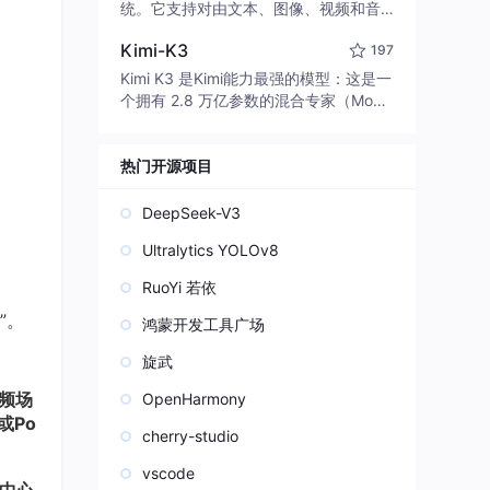
edit code, run commands, and verify
统。它支持对由文本、图像、视频和音
changes — autonomously. Built in Rus
频组成的多模态上下文进行统一理解，
t for speed. Get Started
Kimi-K3
197
并能生成分辨率高达 2K、时长可达 15
秒的带原生立体声音频的视频。得益于
Kimi K3 是Kimi能力最强的模型：这是一
面向任务泛化的系统设计，H3 在预训练
个拥有 2.8 万亿参数的混合专家（Mo
阶段就已具备广泛的多模态上下文理解
E）模型，具备原生视觉理解能力，并支
与生成能力，能够出色地执行复杂的多
持 100 万 token 的上下文窗口。
模态指令。
热门开源项目
DeepSeek-V3
Ultralytics YOLOv8
RuoYi 若依
”。
鸿蒙开发工具广场
旋武
高频场
OpenHarmony
或Po
cherry-studio
vscode