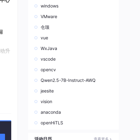
去中心
windows
VMware
仓颉
漏
vue
WxJava
驱动升
vscode
出人工
opencv
Qwen2.5-7B-Instruct-AWQ
jeesite
据。
vision
anaconda
openHiTLS
活动日历
查看更多