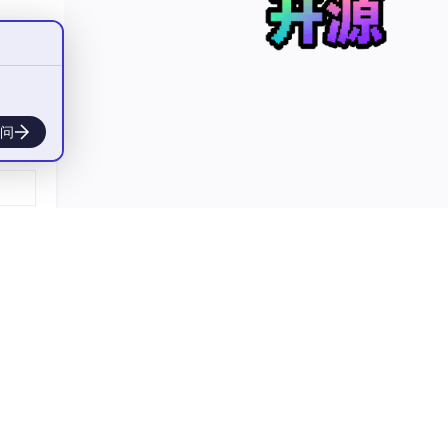
。
。
问
要求。