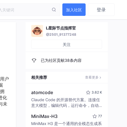
登录
加入社区
L星际节点指挥官
@2501_91377248
关注
已为社区贡献38条内容
相关推荐
查看更多
用户
崛
坊拥
atomcode
3.62 K
进化
Claude Code 的开源替代方案。连接任
与未
意大模型，编辑代码，运行命令，自动
验证 — 全自动执行。用 Rust 构建，极
MiniMax-H3
77
致性能。 ｜ An open-source alternativ
e to Claude Code. Connect any LLM,
MiniMax H3 是一个通用的全模态生成系