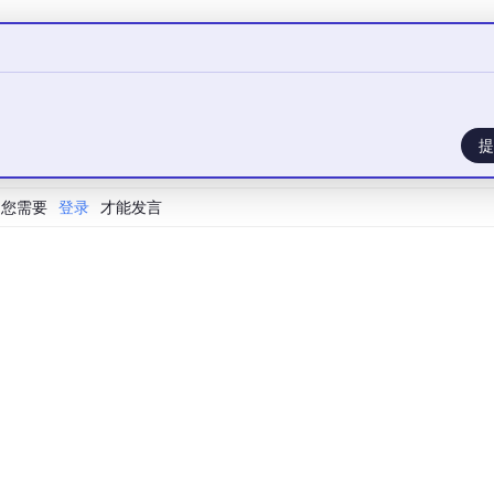
流动性算法提升资本效率，设置每日0.5%的代币销毁机制抑制通胀
核心用户，首年释放比例控制在20%以内，避免短期抛压。
DAO子自治工具，年投票量超500万次的项目用户留存率提升30%
提
您需要
登录
才能发言
VASP牌照（合规成本约20万美元）保障亚洲市场准入。
与Sumsub身份验证，使KYC通过率达92%，满足GDPR等法规
构”，AI、分片技术与跨链互操作将成为核心驱动力。
自优化
借贷利率，提升DeFi协议抗波动能力。