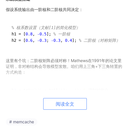
假设系统输出由一阶核和二阶核共同决定：
% 核系数设置（文献[1]的简化模型）
h1 = [
0.8
, 
-0.5
]; 
% 一阶核
h2 = [
0.6
, 
-0.3
; 
-0.3
, 
0.4
]; 
% 二阶核（对称矩阵）
这里有个坑：二阶核矩阵必须对称！Mathews在1991年的论文里
证明，非对称结构会导致模型发散。咱们用上三角+下三角转置的
方式构造：
h
2
 = triu
(h2)
 + tril
(h2', -1)
; 
%
 强制对称化
阅读全文
信号生成与加噪
# memcache