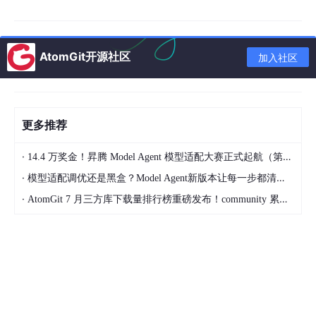
AtomGit开源社区
加入社区
更多推荐
·
14.4 万奖金！昇腾 Model Agent 模型适配大赛正式起航（第二季）
·
模型适配调优还是黑盒？Model Agent新版本让每一步都清晰可见
·
AtomGit 7 月三方库下载量排行榜重磅发布！community 累计破百万断层领跑，Chromium 组件全面霸榜
生成30dB信噪比的带噪观测信号：
x
 = randn(
1000
,
1
)
; % 输入信号
d
 = volterra_filter(x, h1, h2)
; % 干净输出
v
 = 
10
^(-
30
/
20
)*randn(size(d))
; % 噪声生成
d_noisy
 = d + v
; % 含噪观测