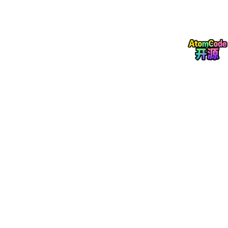
volterr
a_filter
这个自定义函数怎么实现？看核心部分：
function
y
 = 
volterra_filter
(x, h1, h2)
    N = 
length
(x);

    y = 
zeros
(N,
1
);

for
 n=
2
:N

% 一阶项
        y1 = h1(
1
)*x(n) + h1(
2
)*x(n
-1
);

% 二阶项（注意索引越界）
        y2 = x(n
-1
:n)'*h2*x(n
-1
:n);

        y(n) = y1 + y2;

end
end
这里有个细节——二阶项的矩阵乘法需要当前和上一个时刻的输入
组成向量。这种延迟处理直接影响算法收敛速度。