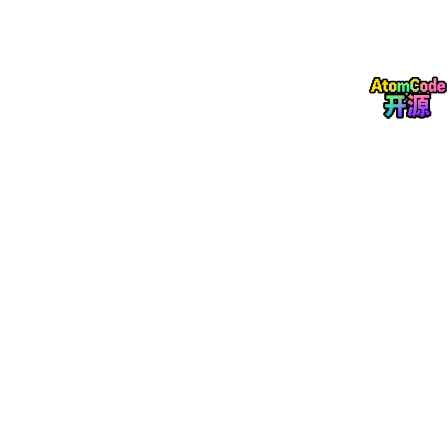
协作式 s
手动轮
10-10
显式
需改造业
网络 I/O
elect!
询
0 μs
手动
务代码
强制式 A
任务销
1-10
异步
CPU 密
可能泄漏
bort
毁
ms
延迟
集计算
资源
层级式 T
树形传
10-50
递归
微服务调
需统一 AP
oken
播
μs
传播
用链
I
2 策略一：RAII Drop Guard
2.1 原理：借用检查器保证清理
use
 std::ops::
Drop
;

struct
DatabaseConnection
 {

    id: 
u64
,

}
