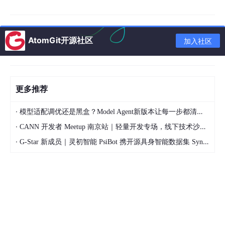
AtomGit开源社区
加入社区
更多推荐
·
模型适配调优还是黑盒？Model Agent新版本让每一步都清晰可见
·
CANN 开发者 Meetup 南京站｜轻量开发专场，线下技术沙龙正式开启报名
·
G-Star 新成员｜灵初智能 PsiBot 携开源具身智能数据集 SynData 入驻 AtomGit
1 取消策略全景图
核心机
取消延
资源
策略
典型场景
缺点
制
迟
清理
R
AI
I
作用域
同步
互斥锁、
无法跨 aw
0 ns
Drop
退出
立即
文件
ait