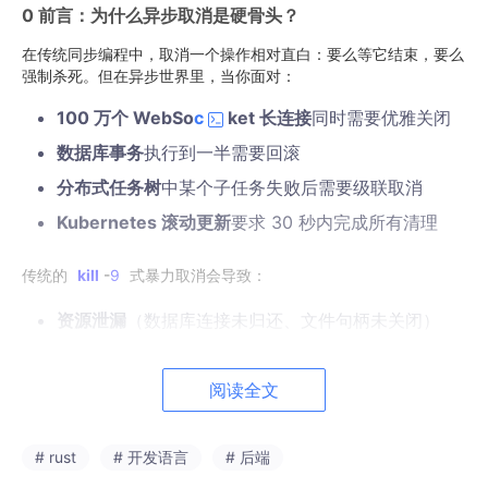
0 前言：为什么异步取消是硬骨头？
在传统同步编程中，取消一个操作相对直白：要么等它结束，要么
强制杀死。但在异步世界里，当你面对：
100 万个 WebSo
c
ket 长连接
同时需要优雅关闭
数据库事务
执行到一半需要回滚
分布式任务树
中某个子任务失败后需要级联取消
Kubernetes 滚动更新
要求 30 秒内完成所有清理
传统的
kill
-
9
式暴力取消会导致：
资源泄漏
（数据库连接未归还、文件句柄未关闭）
数据不一致
（事务未提交、缓存脏数据）
级联故障
（下游服务收到半截请求）
阅读全文
本文将从
Rust
类型系统
出发，逐层剖析四种取消策略，并给
# rust
# 开发语言
# 后端
出生产级实现。