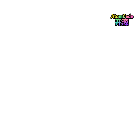
这使得用户能够检查多种语言的抄袭情况，满足
全球用户的需求。
实时应用程序的快速响应时间
：
高效处理
：Smodin的抄袭检查器设计为实时响
应，能够在用户提交文本后迅速进行分析，并生
成详细的抄袭报告。这种快速响应时间有助于用
户及时发现问题并进行修改。
用户体验
：界面友好且易于使用，无论是从台式
机、笔记本电脑还是移动设备访问，都能获得流
畅的体验。
网络上各个站点的参考文献和剽窃程度的详细信息
：
详细报告
：Smodin的抄袭检查器不仅提供抄袭
的检测结果，还会详细列出抄袭内容的来源，包
括网络上的各个站点。这使得用户能够清楚地了
解哪些部分存在抄袭嫌疑，并快速定位到原始来
源。