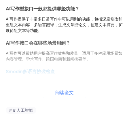
AI写作型接口一般都提供哪些功能？
AI写作提供了非常多日常写作中可以用到的功能，包括深度修改和
重组文本内容，多语言翻译，生成文章或论文，创建文本摘要，扩
展简短文本等功能。
AI写作接口会在哪些场景用到？
AI写作可以帮助用户提高写作效率和质量，适用于多种应用场景如
内容管理、学术写作、跨国电商和新闻摘要等。
Smodin多语言抄袭检查
介绍
阅读全文
“Smodin多语言抄袭检查”是一种先进的在线服务或API接口，旨在
帮助用户检测文本内容在不同语言中的抄袭情况。它支持多种语
言，比现有的其他抄袭检查器更加全面，能够识别并比对来自全球
# # 人工智能
范围内的文本资源，包括网络内容、学术论文、书籍等，以评估文
本的原创性和剽窃程度。