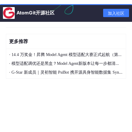
AtomGit开源社区
加入社区
更多推荐
·
14.4 万奖金！昇腾 Model Agent 模型适配大赛正式起航（第二季）
·
模型适配调优还是黑盒？Model Agent新版本让每一步都清晰可见
核心功能
·
G-Star 新成员｜灵初智能 PsiBot 携开源具身智能数据集 SynData 入驻 AtomGit
谷歌网络和学术搜索结果
：
深度搜索技术
：Smodin的抄袭检查器利用强大
的深度搜索技术，在整个互联网上进行搜索，包
括谷歌网络和学术搜索结果，以查找与用户提交
的文本相似的匹配项。这种技术能够快速、准确
地识别出潜在的抄袭内容。
多语言支持
：Smodin支持100多种不同的语言，