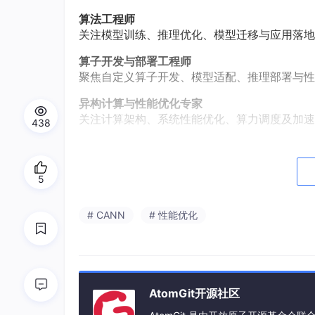
算法工程师
关注模型训练、推理优化、模型迁移与应用落地
算子开发与部署工程师
聚焦自定义算子开发、模型适配、推理部署与性
异构计算与性能优化专家
关注计算架构、系统性能优化、算力调度及加速
438
AI 架构师与技术负责人
关注AI基础设施建设、技术选型与大模型应用
5
CANN 开源贡献者
希望深入参与社区建设，与核心开发团队面对面
# CANN
# 性能优化
高校 AI 科研团队
关注科研创新与产业实践结合，探索AI技术成
现在就来报名
⏰6 月 27 日（周六） 14:00 正式开始，13:3
AtomGit开源社区
扫描海报二维码即可立即报名 → 名额有限，先