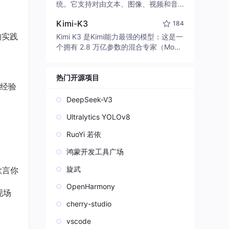
edit code, run commands, and verify
统。它支持对由文本、图像、视频和音
changes — autonomously. Built in Rus
频组成的多模态上下文进行统一理解，
t for speed. Get Started
Kimi-K3
184
并能生成分辨率高达 2K、时长可达 15
秒的带原生立体声音频的视频。得益于
的实践
Kimi K3 是Kimi能力最强的模型：这是一
面向任务泛化的系统设计，H3 在预训练
个拥有 2.8 万亿参数的混合专家（Mo
阶段就已具备广泛的多模态上下文理解
E）模型，具备原生视觉理解能力，并支
与生成能力，能够出色地执行复杂的多
持 100 万 token 的上下文窗口。
模态指令。
热门开源项目
经验
DeepSeek-V3
Ultralytics YOLOv8
RuoYi 若依
鸿蒙开发工具广场
旋武
欲言你
OpenHarmony
现场
cherry-studio
vscode