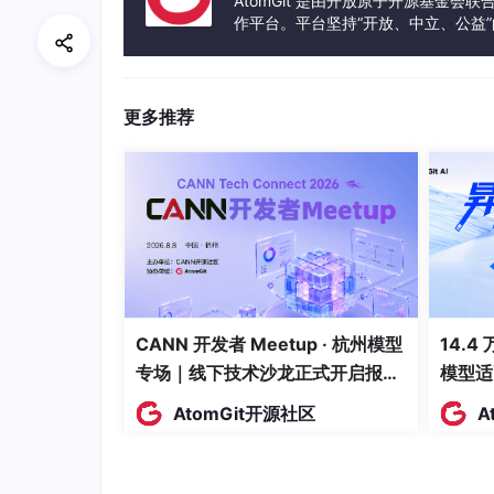
AtomGit 是由开放原子开源基金会
作平台。平台坚持“开放、中立、公益
发体验和算力服务整合在一起，为开
更多推荐
CANN 开发者 Meetup · 杭州模型
14.4
专场｜线下技术沙龙正式开启报
模型适
名！
AtomGit开源社区
A