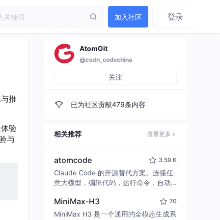
登录
加入社区
AtomGit
@csdn_codechina
关注
练与推
已为社区贡献479条内容
发体验
相关推荐
查看更多
验与
atomcode
3.59 K
Claude Code 的开源替代方案。连接任
意大模型，编辑代码，运行命令，自动
验证 — 全自动执行。用 Rust 构建，极
MiniMax-H3
70
致性能。 ｜ An open-source alternativ
e to Claude Code. Connect any LLM,
MiniMax H3 是一个通用的全模态生成系