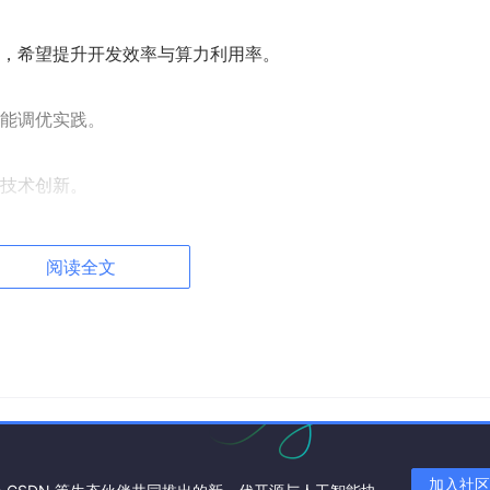
，希望提升开发效率与算力利用率。
能调优实践。
技术创新。
落地实践。
阅读全文
交流。
果转化路径。
0 开放签到～
加入社区
到先得