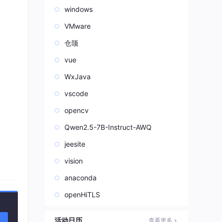
windows
VMware
仓颉
vue
WxJava
vscode
opencv
Qwen2.5-7B-Instruct-AWQ
jeesite
vision
anaconda
openHiTLS
活动日历
查看更多