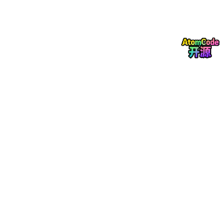
1. 作用
沿某个轴自动复制模型的另一半，你只需要编辑一侧，另一侧同步
更新。做人物、车、飞机等对称模型非常高效。
2. 操作步骤
删除场景中所有物体
Shift + A
→ 网格 → 立方体
添加
镜像
修改器
修改器参数：
轴
：勾选
X
（沿 X 轴对称）
中心物体
：一般留空（默认以物体自身的原点为对称
中心）
此时看上去立方体没有变化，因为立方体本身关于 X 轴对称。