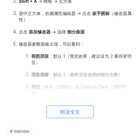
Shift + A
→ 网格 → 立方体
选中立方体，右侧属性编辑器 → 点击
扳手图标
（修改器属
性）
点击
添加修改器
→ 选择
细分曲面
修改器参数面板出现，可以看到：
视图层级
：默认 1（预览效果，建议设为 2 看得更明
显）
渲染层级
：默认 2（最终渲染使用的细分次数）
类型
：简单（仅细分）或 Catmull-Clark（同时平
滑）
将
视图层级
改为
2
，立方体立刻变成一个椭球形状
阅读全文
🧪
动手观察
：
# blender
修改器面板顶部有一个
小箭头
（折叠修改器），一个
摄像机
图标
（渲染时是否启用），一个
关闭图标
（临时关闭修改器