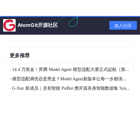
效果）。
点击关闭图标（√ 变 x），立方体恢复原样，再次点击重新
开启。
AtomGit开源社区
加入社区
3. 实际应用 —— 做一个光滑的碗
新建一个圆柱（Shift+A → 网格 → 圆柱）
更多推荐
编辑模式（Tab） → 按 3 面选择 → 选中顶面 → 删除（X
·
→ 仅面）
14.4 万奖金！昇腾 Model Agent 模型适配大赛正式起航（第二季）
·
模型适配调优还是黑盒？Model Agent新版本让每一步都清晰可见
回到物体模式（Tab） → 添加
细分曲面
修改器，视图层级设
为 2
·
G-Star 新成员｜灵初智能 PsiBot 携开源具身智能数据集 SynData 入驻 AtomGit
圆柱顶部开口，底部圆润，形成碗的形状
✅ 细分修改器非常适合做有机形状（杯子、碗、角色）。
三、镜像修改器 —— 对称建模