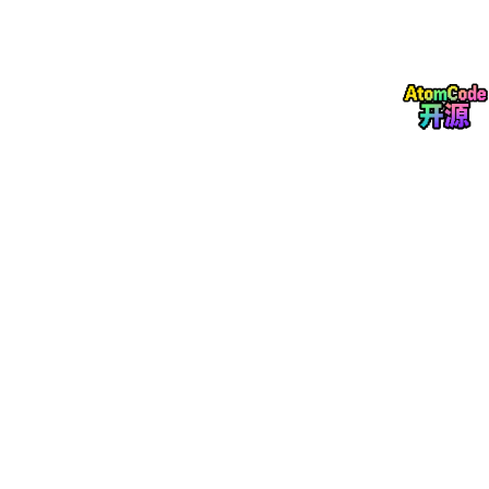
发线路杂散参数振荡，带来严重传导与辐射电磁干扰，增加 EMC
设计成本。软开关技术通过增设谐振辅助支路，利用电感、电容储
能元件的谐振过程，使主开关切换瞬间电压或电流降至零，彻底消
除开关交叠损耗，允许逆变器工作在更高开关频率，进一步缩小 L
CL 滤波磁件体积，实现效率与功率密度同步提升。
将软开关谐振电路与三相 LCL 滤波逆变器结合，存在电路谐振耦
合、控制时序匹配、宽负载软开关维持等多重耦合难题，现有研究
多单独针对软开关拓扑或 LCL 滤波控制开展分析，对二者集成系
统的协同设计、耦合谐振抑制、全工况性能分析缺乏系统性仿真论
证。因此开展三相 LCL 软开关逆变器完整系统建模与仿真研究，
厘清电路耦合机理、优化参数匹配方案、验证综合性能提升效果，
具备重要工程应用价值。
1.2 国内外研究现状
1.2.1 LCL 型三相逆变器研究现状
LCL 滤波器的核心研究方向集中在参数优化和谐振抑制两大方向。
参数设计层面，行业形成标准化约束准则，谐振频率需设置在基波
十倍以上且低于开关频率一半，滤波电容容量需控制在额定有功功
率 5% 以内以避免无功损耗过高，逆变器侧与网侧电感配比通常选
取 2:1 至 3:1 区间，平衡电流纹波抑制与磁件体积成本。谐振抑制