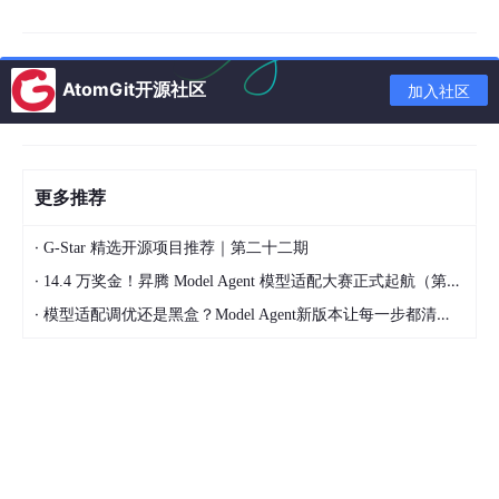
波器参数协同设计思路，为高效高功率密度三相并网逆变器工程设
计提供理论与仿真支撑。
关键词
：三相逆变器；LCL 滤波器；软开关；谐振变换；仿真建
模；并网电能质量；开关损耗
AtomGit开源社区
加入社区
1 绪论
1.1 研究背景与意义
更多推荐
双碳目标推动光伏、风电、储能分布式发电装机规模持续扩张，三
相并网逆变器作为新能源单元与电网的核心接口设备，是电能变换
·
G-Star 精选开源项目推荐｜第二十二期
领域的核心装备。当前电网并网标准对输出电流谐波畸变率、功率
·
14.4 万奖金！昇腾 Model Agent 模型适配大赛正式起航（第二季）
因数、动态响应速度、电磁辐射均有严格约束，传统单电感 L 滤波
器高频谐波衰减能力有限，需增大电感体积以满足谐波指标，不利
·
模型适配调优还是黑盒？Model Agent新版本让每一步都清晰可见
于整机小型化；LCL 三阶滤波器凭借双电感单电容拓扑，对开关频
率附近高频谐波具备更强衰减能力，同等滤波效果下磁元件体积更
小，已成为中大功率并网逆变器主流滤波方案。
在大功率、高频化发展趋势下，硬开关工作模式的缺陷被持续放
大：功率器件开关过程中电压、电流存在交叠区间，产生大量开关
损耗，开关频率越高损耗增幅越显著，迫使设备配置更大规格散热
装置，降低功率密度；同时硬开关产生极高电压、电流变化率，激