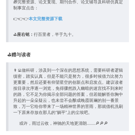
🎁完整资源、论文复现、期刊合作、论文辅导及科研仿真定
制事宜点击：
👉👉👉
本文完整资源下载
⛳️
座右铭：
行百里者，半于九十。
⛳️赠与读者
👨‍💻做科研，涉及到一个深在的思想系统，需要科研者逻辑
缜密，踏实认真，但是不能只是努力，很多时候借力比努力
更重要，然后还要有仰望星空的创新点和启发点。建议读者
按目录次序逐一浏览，免得骤然跌入幽暗的迷宫找不到来时
的路，它不足为你揭示全部问题的答案，但若能解答你胸中
升起的一朵朵疑云，也未尝不会酿成晚霞斑斓的别一番景
致，万一它给你带来了一场精神世界的苦雨，那就借机洗刷
一下原来存放在那儿的“躺平”上的尘埃吧。
或许，雨过云收，神驰的天地更清朗.......🔎🔎🔎