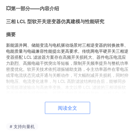
💥第一部分——内容介绍
三相 LCL 型软开关逆变器仿真建模与性能研究
摘要
新能源并网、储能变流与电机驱动场景对三相逆变器的转换效率、
电能质量与电磁兼容性能提出更高要求。传统两电平硬开关三相逆
变器搭配 LCL 滤波器方案存在高频开关损耗大、器件电压电流应
力剧烈、高频电磁干扰突出等短板，限制开关频率提升与整机功率
密度优化。软开关技术依托谐振辅助支路，令主功率器件在零电压
或零电流状态完成开通与关断动作，可大幅削减开关损耗，同时抑
制电压、电流变化速率，与 LCL 高阶滤波结构结合后，能够同步
实现低谐波输出与高效率变换。本文以带 LCL 滤波的三相谐振软
开关逆变器为研究对象，梳理主流软开关拓扑架构，分析 LCL 滤
波器与软开关电路耦合带来的谐振耦合、控制适配、负载适配等核
心问题，完成完整系统仿真模型搭建，从稳态谐波特性、全负载区
阅读全文
间软开关实现范围、整机损耗分布、系统稳定性、电磁干扰抑制五
个维度开展仿真对比测试，验证软开关方案相较于硬开关逆变器的
综合性能优势，同时分析现有拓扑存在的辅助回路损耗、轻载软开
# 支持向量机
关失效、参数匹配困难等缺陷，给出拓扑优化、控制策略改进与滤