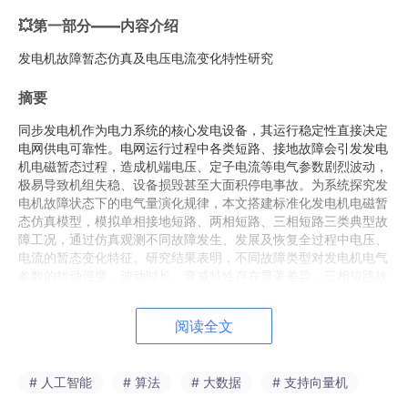
💥第一部分——内容介绍
发电机故障暂态仿真及电压电流变化特性研究
摘要
同步发电机作为电力系统的核心发电设备，其运行稳定性直接决定
电网供电可靠性。电网运行过程中各类短路、接地故障会引发发电
机电磁暂态过程，造成机端电压、定子电流等电气参数剧烈波动，
极易导致机组失稳、设备损毁甚至大面积停电事故。为系统探究发
电机故障状态下的电气量演化规律，本文搭建标准化发电机电磁暂
态仿真模型，模拟单相接地短路、两相短路、三相短路三类典型故
障工况，通过仿真观测不同故障发生、发展及恢复全过程中电压、
电流的暂态变化特征。研究结果表明，不同故障类型对发电机电气
参数的扰动强度、波动时长、衰减特性存在显著差异，三相短路故
障扰动最为剧烈，单相接地故障影响相对平缓，各类故障下电压跌
落程度与电流骤增幅度呈现明显的对应规律。本研究可为发电机故
阅读全文
障辨识、保护整定及电网稳定控制提供理论参考。
关键词
# 人工智能
# 算法
# 大数据
# 支持向量机
同步发电机；故障暂态；电压特性；电流特性；仿真分析