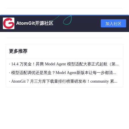
一、引言
随着电力系统规模化、复杂化发展，电网负荷波动、线路老化、外
AtomGit开源社区
加入社区
力破坏等因素导致发电机侧及并网线路故障频发。发电机故障暂态
过程是典型的非线性电磁动态过程，故障瞬间机组电磁状态发生突
变，电压、电流会出现瞬时畸变、骤升骤降及周期性波动，区别于
稳态运行的平稳特性。这类暂态过程持续时间短、变化速率快，若
无法精准掌握其变化规律，继电保护装置易出现误动、拒动，无法
更多推荐
及时隔离故障，进而扩大事故影响范围。
·
14.4 万奖金！昇腾 Model Agent 模型适配大赛正式起航（第二季）
现阶段针对发电机故障的研究多聚焦于故障诊断、保护策略优化，
对不同典型故障下电压、电流全周期暂态演化特征的系统性对比分
·
模型适配调优还是黑盒？Model Agent新版本让每一步都清晰可见
析较为欠缺。多数研究侧重单一故障工况分析，缺乏多故障场景的
·
AtomGit 7 月三方库下载量排行榜重磅发布！community 累计破百万断层领跑，Chromium 组件全面霸榜
特性差异对比，难以全面支撑电网故障应急处置与机组安全防护优
化。基于此，本文通过搭建高精度发电机暂态仿真模型，复现三类
主流短路故障的完整暂态过程，系统分析故障发生、暂态振荡、稳
态恢复各阶段的电压、电流变化规律，厘清不同故障类型的电气量
特征差异，为电力系统故障研判与安全稳定运行提供技术支撑。
二、发电机仿真模型构建