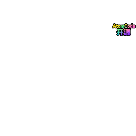
2.1 模型整体架构
本文以常规同步发电机为研究对象，搭建适配电磁暂态分析的整机
仿真模型，模型完整涵盖发电机本体、励磁系统、调速系统及并网
输电回路四大核心模块，完全贴合实际发电机组运行架构。模型严
格遵循同步发电机电磁运行机理，还原机组稳态运行及故障扰动下
的电磁动态响应特性，可精准模拟各类故障引发的暂态电气量变化
过程。
发电机本体模块采用标准化同步电机建模逻辑，充分考虑定子、转
子之间的电磁耦合关系，适配暂态过程中磁场突变引发的电气参数
动态变化；励磁系统采用常规闭环励磁调节架构，可模拟故障下励
磁响应的动态调整过程，贴合实际机组励磁自适应特性；调速系统
匹配机组额定运行参数，保障机组机械功率输入稳定，排除机械扰
动对电气暂态特性的干扰；并网回路设置标准输电线路参数，还原
发电机并网后的真实运行工况，确保仿真结果与工程实际高度契
合。
2.2 模型运行参数与仿真设置
仿真模型以工业常用中小型同步发电机为基准设置额定运行参数，
机组稳态运行时机端电压、定子电流保持标准额定值，三相电气参
数对称均衡，无畸变、无波动，机组运行状态稳定。仿真时长覆盖