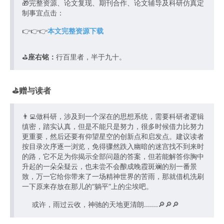
🎁完整资源、论文复现、期刊合作、论文辅导及科研仿真定
制事宜点击：
👉👉👉
本文完整资源下载
⛳️
座右铭：
行百里者，半于九十。
⛳️赠与读者
👨‍💻做科研，涉及到一个深在的思想系统，需要科研者逻辑
缜密，踏实认真，但是不能只是努力，很多时候借力比努力
更重要，然后还要有仰望星空的创新点和启发点。建议读者
按目录次序逐一浏览，免得骤然跌入幽暗的迷宫找不到来时
的路，它不足为你揭示全部问题的答案，但若能解答你胸中
升起的一朵朵疑云，也未尝不会酿成晚霞斑斓的别一番景
致，万一它给你带来了一场精神世界的苦雨，那就借机洗刷
一下原来存放在那儿的“躺平”上的尘埃吧。
或许，雨过云收，神驰的天地更清朗.......🔎🔎🔎