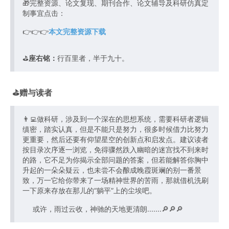
🎁完整资源、论文复现、期刊合作、论文辅导及科研仿真定
制事宜点击：
👉👉👉
本文完整资源下载
⛳️
座右铭：
行百里者，半于九十。
⛳️赠与读者
👨‍💻做科研，涉及到一个深在的思想系统，需要科研者逻辑
缜密，踏实认真，但是不能只是努力，很多时候借力比努力
更重要，然后还要有仰望星空的创新点和启发点。建议读者
按目录次序逐一浏览，免得骤然跌入幽暗的迷宫找不到来时
的路，它不足为你揭示全部问题的答案，但若能解答你胸中
升起的一朵朵疑云，也未尝不会酿成晚霞斑斓的别一番景
致，万一它给你带来了一场精神世界的苦雨，那就借机洗刷
一下原来存放在那儿的“躺平”上的尘埃吧。
或许，雨过云收，神驰的天地更清朗.......🔎🔎🔎