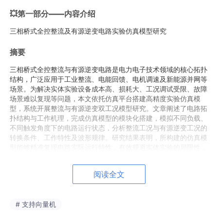
💥第一部分——内容介绍
三相桥式全控整流及有源逆变电路实验仿真模型研究
摘要
三相桥式全控整流与有源逆变电路是电力电子技术领域的核心拓扑
结构，广泛应用于工业整流、电能回馈、电机调速及新能源并网等
场景。为解决实体实验设备成本高、损耗大、工况调试受限、故障
场景难以复现等问题，本文依托仿真平台搭建高精度实验仿真模
型，系统开展整流与有源逆变双工况模型研究。文章阐述了电路拓
扑结构与工作机理，完成仿真模型的模块化搭建，模拟不同负载、
不同触发角度下的电路运行状态，分析整流工况与有源逆变工况的
转换条件、工作特性及波形规律。研究结果表明，所构建的仿真模
型能够精准复现电路实际运行特性，有效规避实体实验的局限性，
可为电力电子电路原理分析、工况调试及工程应用优化提供可靠的
仿真依据，同时为相关实验教学与工程研发提供高效的技术支撑。
阅读全文
关键词
：三相桥式全控整流；有源逆变；仿真模型；电力电子；工
况特性
# 支持向量机
一、引言