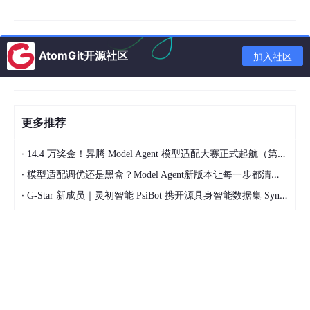
随着电力电子技术向高效化、智能化、双向能量流动方向快速发
展，电能的交直流双向变换技术成为工业电气领域的研究重点。三
相桥式全控电路作为经典的双向变流拓扑，既可工作在整流状态，
AtomGit开源社区
加入社区
将三相交流电转换为直流电，为直流负载供电；也可满足特定工况
条件后切换为有源逆变状态，将直流电能回馈至交流电网，实现电
能的双向高效利用，在轨道交通制动能量回馈、光伏风电并网、直
流电机四象限调速、高压直流输电等领域具备不可替代的应用价
值。
更多推荐
在传统教学与工程实验中，三相桥式全控变流电路的研究多依赖实
·
14.4 万奖金！昇腾 Model Agent 模型适配大赛正式起航（第二季）
体实验平台。但实体设备存在诸多短板：电力电子器件长期工作易
产生老化损耗，实验维护成本较高；高压、大电流及极端触发角工
·
模型适配调优还是黑盒？Model Agent新版本让每一步都清晰可见
况存在安全隐患；部分临界工况、故障工况难以通过实体设备调试
·
G-Star 新成员｜灵初智能 PsiBot 携开源具身智能数据集 SynData 入驻 AtomGit
复现，且实验数据采集、波形观测精度有限，无法系统量化分析电
路动态特性。
仿真建模技术的发展有效弥补了实体实验的不足，通过数字化建模
可精准还原电路拓扑、器件特性及控制逻辑，灵活调节实验参数，
全方位模拟各类正常与临界工况，具备低成本、零损耗、可重复性
强、数据可视化程度高的优势。基于此，本文开展三相桥式全控整
流及有源逆变电路实验仿真模型专项研究，构建标准化、高精度的
仿真模型，探究双工况下的电路运行规律与转换机制，为电路理论