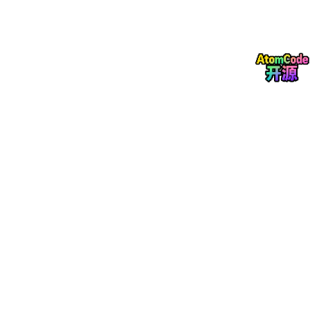
验证、实验优化及工程应用提供参考。
二、电路总体工作原理
2.1 三相桥式全控整流电路工作原理
三相桥式全控整流电路是三相可控整流系统的核心结构，由六组可
控电力电子器件构成完整的桥式拓扑，能够对三相交流输入电压进
行全控整流调节。相较于半控整流电路，全控结构可实现输出直流
电压的连续可调，控制灵活性与工况适配性更强。电路工作过程
中，通过精准控制各可控器件的触发导通时刻，改变触发延迟角，
即可调节整流输出的直流电压幅值，适配不同直流负载的供电需
求。
根据负载特性的不同，电路运行状态存在明显差异，主要分为电阻
负载与阻感性负载两种工况。电阻负载下，电路电流与电压变化趋
势同步，器件导通状态随交流电压相位周期性切换；阻感性负载
下，电感具备储能续流作用，能够维持负载电流连续稳定，有效抑
制电流脉动，让整流输出工况更加平稳，也是工业工程中最常见的
负载形式。整个整流过程实现了交流电到直流电的单向能量转换，
满足直流供电设备的运行需求。