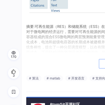
摘要:可再生能源（RES）和储能系统（ESS
对于微电网的经济运行，需要对可再生能源的间
容器组成的混合ESS微电网的两层预测能量管理
化成本，电池和超级电容器的长期成本被建模并
统鲁棒性，提出了一种分层调度模型，以在有限
营成本，下层EMS消除预测误差引起的波动。
170
标。包含不同定价方案、预测范围长度和预测精
3
# 算法
# matlab
# 开发语言
# 支持
AtomGit开源社区