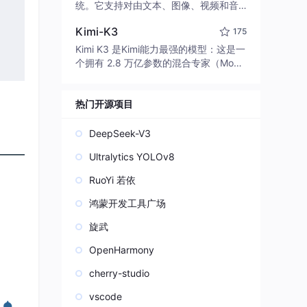
edit code, run commands, and verify
统。它支持对由文本、图像、视频和音
changes — autonomously. Built in Rus
频组成的多模态上下文进行统一理解，
t for speed. Get Started
Kimi-K3
175
并能生成分辨率高达 2K、时长可达 15
秒的带原生立体声音频的视频。得益于
Kimi K3 是Kimi能力最强的模型：这是一
面向任务泛化的系统设计，H3 在预训练
个拥有 2.8 万亿参数的混合专家（Mo
阶段就已具备广泛的多模态上下文理解
E）模型，具备原生视觉理解能力，并支
与生成能力，能够出色地执行复杂的多
持 100 万 token 的上下文窗口。
模态指令。
热门开源项目
DeepSeek-V3
Ultralytics YOLOv8
RuoYi 若依
鸿蒙开发工具广场
旋武
OpenHarmony
cherry-studio
vscode