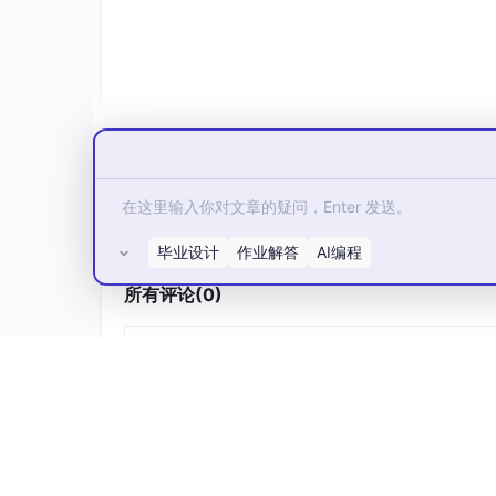
一、混合储能微电网的结构与运行特
1.
系统组成
能源单元
：光伏（PV）、风电等可再生能源
毕业设计
作业解答
AI编程
所有评论(0)
混合储能系统（HESS）
：
蓄电池
（如锂离子电池）：高能量密度