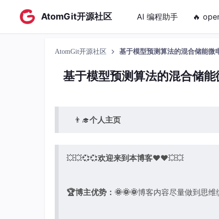
AtomGit开源社区
AI 编程助手
🔥 ope
AtomGit开源社区
基于模型预测算法的混合储能微电网
基于模型预测算法的混合储能微
👨‍🎓
个人主页
💥💥💞💞
欢迎来到本博客
❤️❤️💥💥
🏆博主优势：
🌞🌞🌞
博客内容尽量做到思维