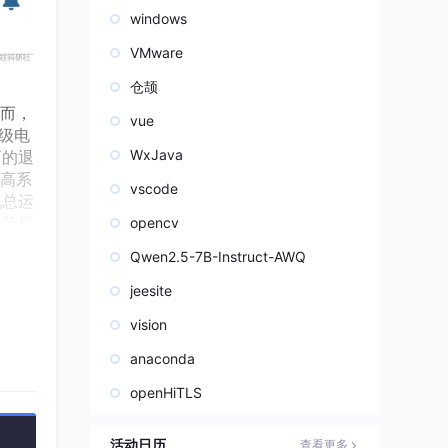
windows
VMware
仓颉
然而，
vue
级电
WxJava
面的退
高系
vscode
化总运
决策目
opencv
Qwen2.5-7B-Instruct-AWQ
jeesite
vision
anaconda
openHiTLS
活动日历
查看更多