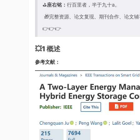
⛳️
座右铭：
行百里者，半于九十a。
🎁完整资源、论文复现、期刊合作、论文
👉👉👉
💥1 概述
参考文献：