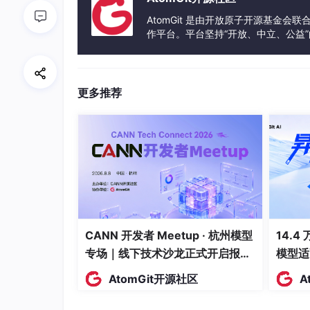
AtomGit 是由开放原子开源基金会
作平台。平台坚持“开放、中立、公益
发体验和算力服务整合在一起，为开
更多推荐
CANN 开发者 Meetup · 杭州模型
14.4
专场｜线下技术沙龙正式开启报
模型适
名！
AtomGit开源社区
A