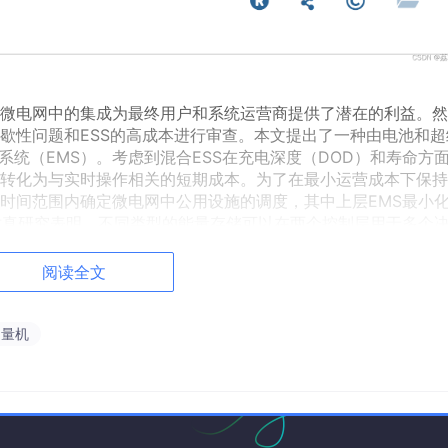
）在微电网中的集成为最终用户和系统运营商提供了潜在的利益。
歇性问题和ESS的高成本进行审查。本文提出了一种由电池和超
系统（EMS）。考虑到混合ESS在充电深度（DOD）和寿命方
转化为与实时操作相关的短期成本。为了在最小运营成本下保持
时间范围内确定微电网中公用设施的调度，其中上层EMS最小
仿真研究表明，不同类型的能量存储可以在两个控制层用于多个
度的场景也证明了所提出的EMS结构的有效性。
阅读全文
向量机