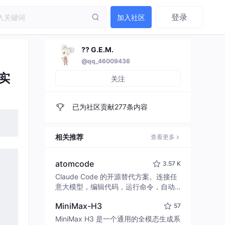
登录
加入社区
?? G.E.M.
@qq_46009436
实
关注
已为社区贡献277条内容
相关推荐
查看更多
atomcode
3.57 K
Claude Code 的开源替代方案。连接任
意大模型，编辑代码，运行命令，自动
验证 — 全自动执行。用 Rust 构建，极
MiniMax-H3
57
致性能。 ｜ An open-source alternativ
e to Claude Code. Connect any LLM,
MiniMax H3 是一个通用的全模态生成系