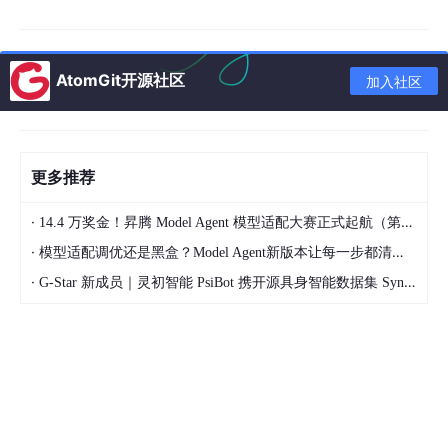
随着电力电子技术向高效化、智能化、双向能量流动方向快速发
展，电能的交直流双向变换技术成为工业电气领域的研究重点。三
相桥式全控电路作为经典的双向变流拓扑，既可工作在整流状态，
AtomGit开源社区
加入社区
将三相交流电转换为直流电，为直流负载供电；也可满足特定工况
条件后切换为有源逆变状态，将直流电能回馈至交流电网，实现电
能的双向高效利用，在轨道交通制动能量回馈、光伏风电并网、直
流电机四象限调速、高压直流输电等领域具备不可替代的应用价
值。
更多推荐
在传统教学与工程实验中，三相桥式全控变流电路的研究多依赖实
·
14.4 万奖金！昇腾 Model Agent 模型适配大赛正式起航（第二季）
体实验平台。但实体设备存在诸多短板：电力电子器件长期工作易
产生老化损耗，实验维护成本较高；高压、大电流及极端触发角工
·
模型适配调优还是黑盒？Model Agent新版本让每一步都清晰可见
况存在安全隐患；部分临界工况、故障工况难以通过实体设备调试
·
G-Star 新成员｜灵初智能 PsiBot 携开源具身智能数据集 SynData 入驻 AtomGit
复现，且实验数据采集、波形观测精度有限，无法系统量化分析电
路动态特性。
仿真建模技术的发展有效弥补了实体实验的不足，通过数字化建模
可精准还原电路拓扑、器件特性及控制逻辑，灵活调节实验参数，
全方位模拟各类正常与临界工况，具备低成本、零损耗、可重复性
强、数据可视化程度高的优势。基于此，本文开展三相桥式全控整
流及有源逆变电路实验仿真模型专项研究，构建标准化、高精度的
仿真模型，探究双工况下的电路运行规律与转换机制，为电路理论