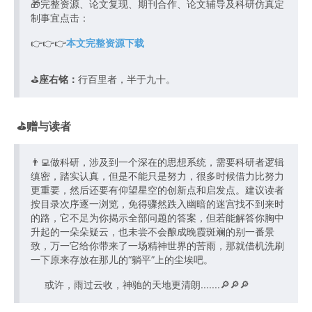
🎁完整资源、论文复现、期刊合作、论文辅导及科研仿真定
制事宜点击：
👉👉👉
本文完整资源下载
⛳️
座右铭：
行百里者，半于九十。
⛳️赠与读者
👨‍💻做科研，涉及到一个深在的思想系统，需要科研者逻辑
缜密，踏实认真，但是不能只是努力，很多时候借力比努力
更重要，然后还要有仰望星空的创新点和启发点。建议读者
按目录次序逐一浏览，免得骤然跌入幽暗的迷宫找不到来时
的路，它不足为你揭示全部问题的答案，但若能解答你胸中
升起的一朵朵疑云，也未尝不会酿成晚霞斑斓的别一番景
致，万一它给你带来了一场精神世界的苦雨，那就借机洗刷
一下原来存放在那儿的“躺平”上的尘埃吧。
或许，雨过云收，神驰的天地更清朗.......🔎🔎🔎