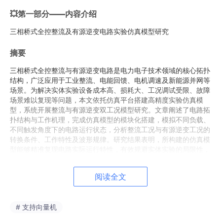
💥第一部分——内容介绍
三相桥式全控整流及有源逆变电路实验仿真模型研究
摘要
三相桥式全控整流与有源逆变电路是电力电子技术领域的核心拓扑
结构，广泛应用于工业整流、电能回馈、电机调速及新能源并网等
场景。为解决实体实验设备成本高、损耗大、工况调试受限、故障
场景难以复现等问题，本文依托仿真平台搭建高精度实验仿真模
型，系统开展整流与有源逆变双工况模型研究。文章阐述了电路拓
扑结构与工作机理，完成仿真模型的模块化搭建，模拟不同负载、
不同触发角度下的电路运行状态，分析整流工况与有源逆变工况的
转换条件、工作特性及波形规律。研究结果表明，所构建的仿真模
型能够精准复现电路实际运行特性，有效规避实体实验的局限性，
可为电力电子电路原理分析、工况调试及工程应用优化提供可靠的
仿真依据，同时为相关实验教学与工程研发提供高效的技术支撑。
阅读全文
关键词
：三相桥式全控整流；有源逆变；仿真模型；电力电子；工
况特性
# 支持向量机
一、引言