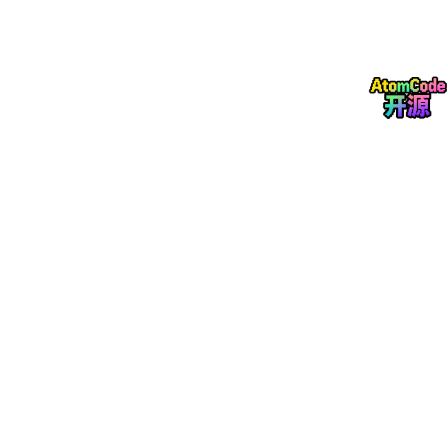
验证、实验优化及工程应用提供参考。
二、电路总体工作原理
2.1 三相桥式全控整流电路工作原理
三相桥式全控整流电路是三相可控整流系统的核心结构，由六组可
控电力电子器件构成完整的桥式拓扑，能够对三相交流输入电压进
行全控整流调节。相较于半控整流电路，全控结构可实现输出直流
电压的连续可调，控制灵活性与工况适配性更强。电路工作过程
中，通过精准控制各可控器件的触发导通时刻，改变触发延迟角，
即可调节整流输出的直流电压幅值，适配不同直流负载的供电需
求。
根据负载特性的不同，电路运行状态存在明显差异，主要分为电阻
负载与阻感性负载两种工况。电阻负载下，电路电流与电压变化趋
势同步，器件导通状态随交流电压相位周期性切换；阻感性负载
下，电感具备储能续流作用，能够维持负载电流连续稳定，有效抑
制电流脉动，让整流输出工况更加平稳，也是工业工程中最常见的
负载形式。整个整流过程实现了交流电到直流电的单向能量转换，
满足直流供电设备的运行需求。