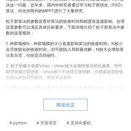
决这一问题，近年来，国内外研究者通过学习粒子群优化（PSO）
算法，对光伏阵列的MPPT进行了大量研究。
粒子群算法的参数设置对算法的收敛时间和精度有直接影响。合理
设置参数可以满足具体目标要求，下面详细介绍了粒子群算法中参
数的设置规则：
1. 种群规模N：种群规模的大小直接影响算法的收敛时间。N较小
会导致较短的收敛时间，但可能陷入局部最优解；N较大会增加算
法复杂度，但能提高精确性。
2. 粒子的最大速度Vmax：Vmax较大会加快算法优化速度，但可
能导致越过最优值。Vmax较小不会错过最优解，但搜索速度较慢
且难以摆脱局部最优，降低算法效率。
3. 惯性权重w：惯性权重是粒子群算法中最重要的参数，决定了当
前粒子速度对上一代粒子的影响。采用自适应惯性权重可以平衡局
部和全局搜索能力。
阅读全文
4. 学习因子
c
1和c2：c1和c2分别反映粒子趋向个体和全局最
优的比重。学习因子较小时，粒子会被拉回目标区域；较大时，搜
索速度过快可能导致越过目标区域。
# python
# 开发语言
# 支持向量机