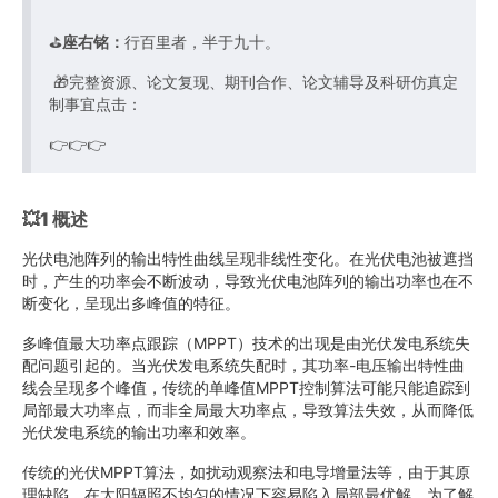
⛳️
座右铭：
行百里者，半于九十。
🎁完整资源、论文复现、期刊合作、论文辅导及科研仿真定
制事宜点击：
👉👉👉
💥1 概述
光伏电池阵列的输出特性曲线呈现非线性变化。在光伏电池被遮挡
时，产生的功率会不断波动，导致光伏电池阵列的输出功率也在不
断变化，呈现出多峰值的特征。
多峰值最大功率点跟踪（MPPT）技术的出现是由光伏发电系统失
配问题引起的。当光伏发电系统失配时，其功率-电压输出特性曲
线会呈现多个峰值，传统的单峰值MPPT控制算法可能只能追踪到
局部最大功率点，而非全局最大功率点，导致算法失效，从而降低
光伏发电系统的输出功率和效率。
传统的光伏MPPT算法，如扰动观察法和电导增量法等，由于其原
理缺陷，在太阳辐照不均匀的情况下容易陷入局部最优解。为了解