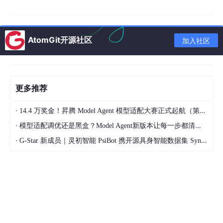
5. 空间维数E：决定了问题的变量个数和空间维度。
6. 适应度函数：通常将目标函数设为适应度函数。
通过粒子群算法寻找光伏阵列系统的最大功率点，将目标函数设定
AtomGit开源社区
加入社区
为光伏阵列系统的输出总功率，粒子的位置表示光伏阵列的输出电
压值。
考虑局部遮阴的光伏PSO-MPPT控制模型研究
更多推荐
一、局部遮阴对光伏系统的影响
·
14.4 万奖金！昇腾 Model Agent 模型适配大赛正式起航（第二季）
局部遮阴会导致光伏阵列的输出功率-电压（P-V）特性曲线呈现多
峰值现象，造成传统MPPT算法失效。具体表现为：
·
模型适配调优还是黑盒？Model Agent新版本让每一步都清晰可见
·
G-Star 新成员｜灵初智能 PsiBot 携开源具身智能数据集 SynData 入驻 AtomGit
效率降低
：即使微小遮挡（如树荫、电线阴影）也可
使发电量下降20-30%，若电池片被遮挡面积超过5
0%，组件功率衰减可达1/3。
热斑效应
：被遮挡电池片反向偏置成为耗能负载，局
部温升可达80℃以上，导致焊点熔断或封装材料老
化。