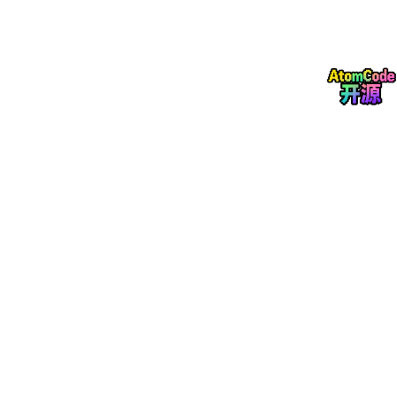
多峰值特性
：串联结构中电流失配引发I-V曲线畸
变，产生多个局部最大功率点（LMPP），传统算法
易陷入局部最优。
二、PSO-MPPT算法原理与改进
粒子群优化（PSO）算法通过模拟鸟群觅食行为实现全局搜索，其
核心公式为：
改进策略
：
参数优化
：自适应调整学习因子（如余弦规律收敛因
子）和惯性权重，平衡全局搜索与局部开发能力。
混合算法
：结合电导增量法（INC）进行局部精细调
节，两步控制模型将收敛时间从0.615秒缩短至0.29
8秒。