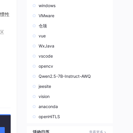
windows
应惯性
VMware
仓颉
区
vue
WxJava
vscode
opencv
示光
Qwen2.5-7B-Instruct-AWQ
jeesite
vision
anaconda
现
openHiTLS
活动日历
%，
查看更多