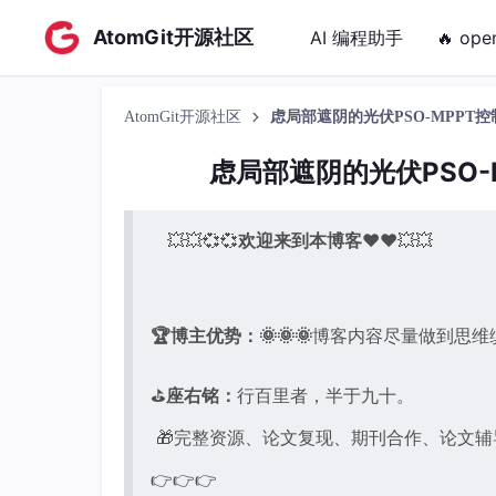
AtomGit开源社区
AI 编程助手
🔥 ope
AtomGit开源社区
虑局部遮阴的光伏PSO-MPPT控制
虑局部遮阴的光伏PSO-M
💥💥💞💞
欢迎来到本博客
❤️❤️💥💥
🏆博主优势：
🌞🌞🌞
博客内容尽量做到思维
⛳️
座右铭：
行百里者，半于九十。
🎁完整资源、论文复现、期刊合作、论文
👉👉👉