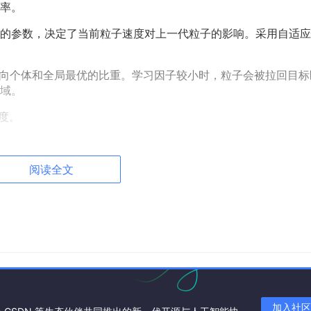
率。
重要的参数，决定了当前粒子速度对上一代粒子的影响。采用自适
粒子趋向个体和全局最优的比重。学习因子较小时，粒子会被拉回目标
域。
度。
数。
，将目标函数设定为光伏阵列系统的输出总功率，粒子的位置表
阅读全文
制模型研究
V）特性曲线呈现多峰值现象，造成传统MPPT算法失效。具体表
加入社区
影）也可使发电量下降20-30%，若电池片被遮挡面积超过50