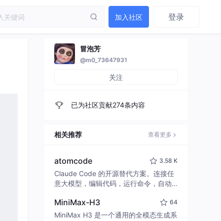
登录
加入社区
冒泡芳
@m0_73647931
关注
已为社区贡献274条内容
相关推荐
查看更多
atomcode
3.58 K
Claude Code 的开源替代方案。连接任
意大模型，编辑代码，运行命令，自动
验证 — 全自动执行。用 Rust 构建，极
MiniMax-H3
64
致性能。 ｜ An open-source alternativ
e to Claude Code. Connect any LLM,
MiniMax H3 是一个通用的全模态生成系