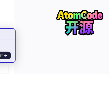
荡幅
问
敛速度
实际系