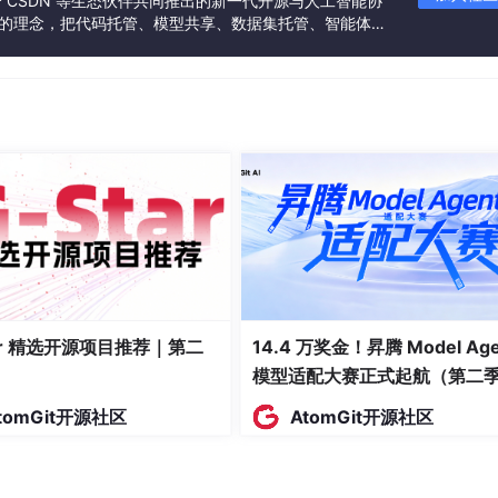
联合 CSDN 等生态伙伴共同推出的新一代开源与人工智能协
”的理念，把代码托管、模型共享、数据集托管、智能体开
发者提供从开发、训练到部署的一站式体验。
能负载，局部温升可达80℃以上，导致焊点熔断或封装材料老化
V曲线畸变，产生多个局部最大功率点（LMPP），传统算法易陷
为实现全局搜索，其核心公式为：
tar 精选开源项目推荐｜第二
14.4 万奖金！昇腾 Model Age
模型适配大赛正式起航（第二
tomGit开源社区
AtomGit开源社区