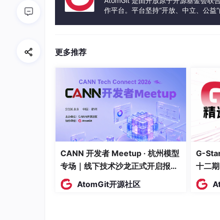
AtomGit 是由开放原子开源基金会
作平台。平台坚持“开放、中立、公益
组件功率衰减可达1/3。
发体验和算力服务整合在一起，为开
热斑效应
：被遮挡电池片反向偏置成为耗
多峰值特性
：串联结构中电流失配引发I-
更多推荐
部最优。
二、PSO-MPPT算法原理与改进
粒子群优化（PSO）算法通过模拟鸟群觅食行
CANN 开发者 Meetup · 杭州模型
G-S
专场｜线下技术沙龙正式开启报
十二期
名！
AtomGit开源社区
A
改进策略
：