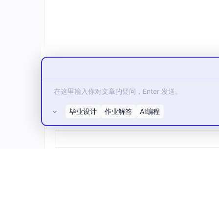
减少21.7%。
四、技术挑战与未来方向
动态适应性
：现有算法对快速变化的遮阴模
硬件实现
：需优化算法计算量以适配低成
混合架构
：探索PSO与灰狼优化（GWO）
度降低58%。
五、工程实践建议
毕业设计
作业解答
AI编程
所有评论(0)
系统设计阶段
：采用多通道MPPT逆变
运维阶段
：定期清洁组件表面并监控热斑
算法部署
：在DSP控制器中预设遮阴模式
结论
PSO-MPPT算法通过群体智能搜索机制有效
（<0.3秒）和稳态精度（>99%）上已接近