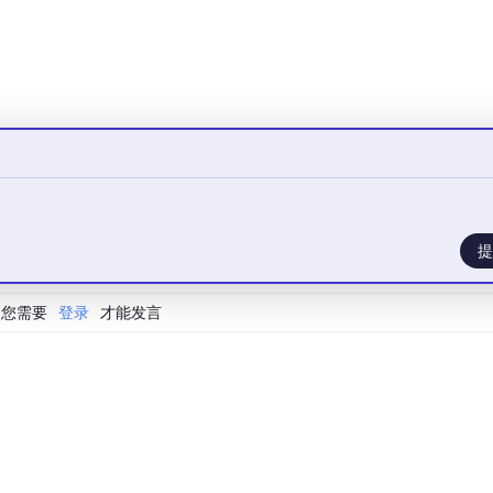
式响应滞后，需结合LSTM等时序预测模型。
本控制器，如采用定点运算替代浮点运算。
、金枪鱼算法（TSO）的融合，如PSO-GWO混合算法使功率振
提
器，每个子阵列独立优化以减少遮阴耦合效应。
您需要
登录
才能发言
，使用红外成像仪定位异常温升区域。
库，通过在线辨识快速匹配最优PSO参数。
解决了局部遮阴场景下的多峰值追踪难题，改进后的混合算法在收
实用化要求。未来需进一步结合数字孪生技术实现虚拟调试，降低