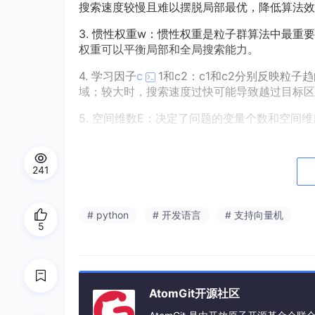
搜索速度较慢且难以摆脱局部最优，降低算法效
3. 惯性权重w：惯性权重是粒子群算法中最
权重可以平衡局部和全局搜索能力。
4. 学习因子
c
1和c2：c1和c2分别反映
域；较大时，搜索速度过快可能导致越过目标区
5. 空间维数E：决定了问题的变量个数和空间维
6. 适应度函数：通常将目标函数设为适应度函
241
通过粒子群算法寻找光伏阵列系统的最大功率点
伏阵列的输出电压值。
考虑局部遮阴的光伏PSO-MPPT控
# python
# 开发语言
# 支持向量机
5
一、局部遮阴对光伏系统的影响
局部遮阴会导致光伏阵列的输出功率-电压（P-
为：
AtomGit开源社区
效率降低
：即使微小遮挡（如树荫、电线阴