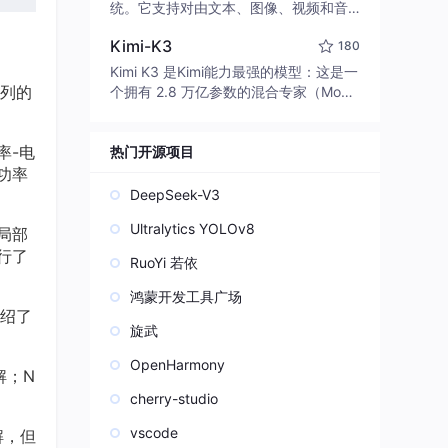
edit code, run commands, and verify
统。它支持对由文本、图像、视频和音
changes — autonomously. Built in Rus
频组成的多模态上下文进行统一理解，
t for speed. Get Started
Kimi-K3
180
并能生成分辨率高达 2K、时长可达 15
秒的带原生立体声音频的视频。得益于
Kimi K3 是Kimi能力最强的模型：这是一
面向任务泛化的系统设计，H3 在预训练
列的
个拥有 2.8 万亿参数的混合专家（Mo
阶段就已具备广泛的多模态上下文理解
E）模型，具备原生视觉理解能力，并支
与生成能力，能够出色地执行复杂的多
持 100 万 token 的上下文窗口。
模态指令。
率-电
热门开源项目
功率
DeepSeek-V3
Ultralytics YOLOv8
局部
行了
RuoYi 若依
鸿蒙开发工具广场
绍了
旋武
OpenHarmony
解；N
cherry-studio
vscode
解，但