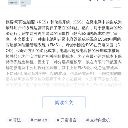
摘要:可再生能源（RES）和储能系统（ESS）在微电网中的集成为
最终用户和系统运营商提供了潜在的利益。然而，对于微电网的经
济运行，需要对可再生能源的间歇性问题和ESS的高成本进行审
查。本文提出了一种由电池和超级电容器组成的混合ESS微电网的
两层预测能量管理系统（EMS）。考虑到混合ESS在充电深度（D
OD）和寿命方面的退化成本，电池和超级电容器的长期成本被建
模并转化为与实时操作相关的短期成本。为了在最小运营成本下保
持高系统鲁棒性，提出了一种分层调度模型，以在有限时间范围内
确定微电网中公用设施的调度，其中上层EMS最小化总运营成本，
下层EMS消除预测误差引起的波动。仿真研究表明，不同类型的能
量存储可以在两个控制层用于多个决策目标。包含不同定价方案、
预测范围长度和预测精度的场景也证明了所提出的EMS结构的有效
性。
阅读全文
# 算法
# matlab
# 开发语言
# 支持向量机