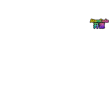
一、混合储能微电网的结构与运行特点
1.
系统组成
能源单元
：光伏（PV）、风电等可再生能源，通过D
C/AC变换器接入直流/交流母线。
混合储能系统（HESS）
：
蓄电池
（如锂离子电池）：高能量密度，适合平
抑长时间（分钟至小时级）功率波动。