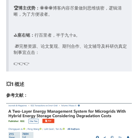
🏆博主优势：
🌞🌞🌞
博客内容尽量做到思维缜密，逻辑清
晰，为了方便读者。
⛳️
座右铭：
行百里者，半于九十a。
🎁完整资源、论文复现、期刊合作、论文辅导及科研仿真定
制事宜点击：
👉👉👉
💥1 概述
参考文献：