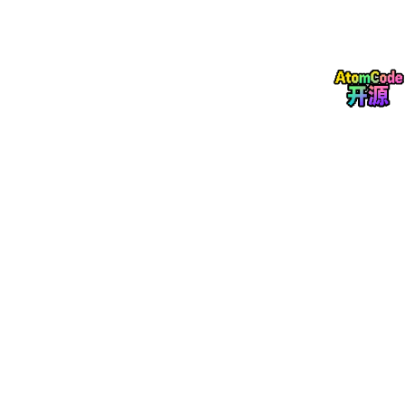
多峰值特性
：串联结构中电流失配引发I-V曲线畸
变，产生多个局部最大功率点（LMPP），传统算法
易陷入局部最优。
二、PSO-MPPT算法原理与改进
粒子群优化（PSO）算法通过模拟鸟群觅食行为实现全局搜索，其
核心公式为：
改进策略
：
参数优化
：自适应调整学习因子（如余弦规律收敛因
子）和惯性权重，平衡全局搜索与局部开发能力。
混合算法
：结合电导增量法（INC）进行局部精细调
节，两步控制模型将收敛时间从0.615秒缩短至0.29
8秒。