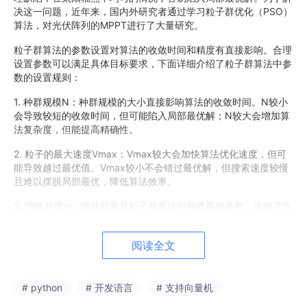
决这一问题，近年来，国内外研究者通过学习粒子群优化（PSO）
算法，对光伏阵列的MPPT进行了大量研究。
粒子群算法的参数设置对算法的收敛时间和精度有直接影响。合理
设置参数可以满足具体目标要求，下面详细介绍了粒子群算法中参
数的设置规则：
1. 种群规模N：种群规模的大小直接影响算法的收敛时间。N较小
会导致较短的收敛时间，但可能陷入局部最优解；N较大会增加算
法复杂度，但能提高精确性。
2. 粒子的最大速度Vmax：Vmax较大会加快算法优化速度，但可
能导致越过最优值。Vmax较小不会错过最优解，但搜索速度较慢
且难以摆脱局部最优，降低算法效率。
3. 惯性权重w：惯性权重是粒子群算法中最重要的参数，决定了当
前粒子速度对上一代粒子的影响。采用自适应惯性权重可以平衡局
部和全局搜索能力。
阅读全文
4. 学习因子
c
1和c2：c1和c2分别反映粒子趋向个体和全局最
优的比重。学习因子较小时，粒子会被拉回目标区域；较大时，搜
索速度过快可能导致越过目标区域。
# python
# 开发语言
# 支持向量机