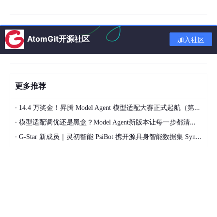
5. 空间维数E：决定了问题的变量个数和空间维度。
6. 适应度函数：通常将目标函数设为适应度函数。
通过粒子群算法寻找光伏阵列系统的最大功率点，将目标函数设定
AtomGit开源社区
加入社区
为光伏阵列系统的输出总功率，粒子的位置表示光伏阵列的输出电
压值。
考虑局部遮阴的光伏PSO-MPPT控制模型研究
更多推荐
一、局部遮阴对光伏系统的影响
·
14.4 万奖金！昇腾 Model Agent 模型适配大赛正式起航（第二季）
局部遮阴会导致光伏阵列的输出功率-电压（P-V）特性曲线呈现多
峰值现象，造成传统MPPT算法失效。具体表现为：
·
模型适配调优还是黑盒？Model Agent新版本让每一步都清晰可见
·
G-Star 新成员｜灵初智能 PsiBot 携开源具身智能数据集 SynData 入驻 AtomGit
效率降低
：即使微小遮挡（如树荫、电线阴影）也可
使发电量下降20-30%，若电池片被遮挡面积超过5
0%，组件功率衰减可达1/3。
热斑效应
：被遮挡电池片反向偏置成为耗能负载，局
部温升可达80℃以上，导致焊点熔断或封装材料老
化。