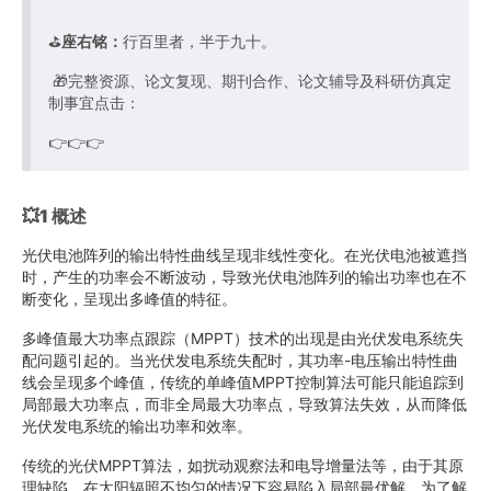
⛳️
座右铭：
行百里者，半于九十。
🎁完整资源、论文复现、期刊合作、论文辅导及科研仿真定
制事宜点击：
👉👉👉
💥1 概述
光伏电池阵列的输出特性曲线呈现非线性变化。在光伏电池被遮挡
时，产生的功率会不断波动，导致光伏电池阵列的输出功率也在不
断变化，呈现出多峰值的特征。
多峰值最大功率点跟踪（MPPT）技术的出现是由光伏发电系统失
配问题引起的。当光伏发电系统失配时，其功率-电压输出特性曲
线会呈现多个峰值，传统的单峰值MPPT控制算法可能只能追踪到
局部最大功率点，而非全局最大功率点，导致算法失效，从而降低
光伏发电系统的输出功率和效率。
传统的光伏MPPT算法，如扰动观察法和电导增量法等，由于其原
理缺陷，在太阳辐照不均匀的情况下容易陷入局部最优解。为了解