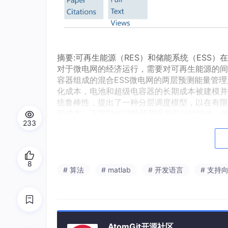
摘要:可再生能源（RES）和储能系统（ESS
对于微电网的经济运行，需要对可再生能源的间
容器组成的混合ESS微电网的两层预测能量管理
化成本，电池和超级电容器的长期成本被建模并
统鲁棒性，提出了一种分层调度模型，以在有限
营成本，下层EMS消除预测误差引起的波动。
233
标。包含不同定价方案、预测范围长度和预测精
8
# 算法
# matlab
# 开发语言
# 支持
AtomGit开源社区