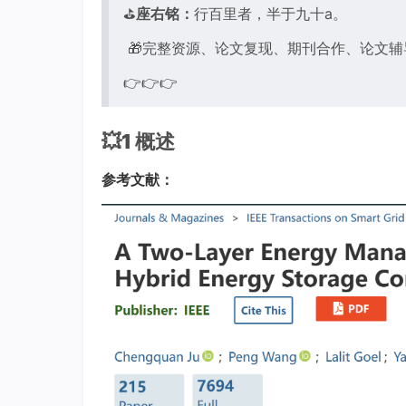
⛳️
座右铭：
行百里者，半于九十a。
🎁完整资源、论文复现、期刊合作、论文
👉👉👉
💥1 概述
参考文献：