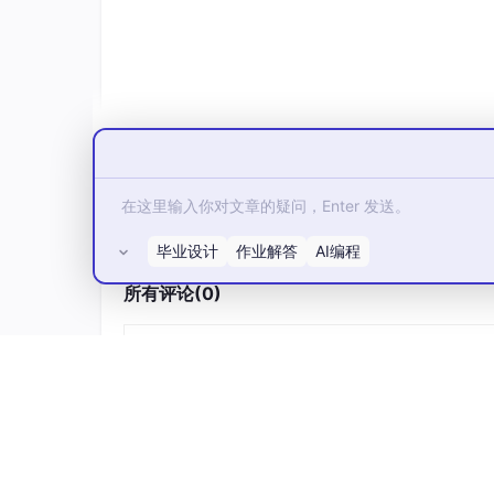
一、混合储能微电网的结构与运行特
1.
系统组成
能源单元
：光伏（PV）、风电等可再生能源
毕业设计
作业解答
AI编程
所有评论(0)
混合储能系统（HESS）
：
蓄电池
（如锂离子电池）：高能量密度