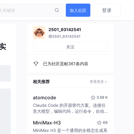
登录
加入社区
2501_93142541
@2501_93142541
实
关注
已为社区贡献361条内容
相关推荐
查看更多
atomcode
3.59 K
Claude Code 的开源替代方案。连接任
意大模型，编辑代码，运行命令，自动
验证 — 全自动执行。用 Rust 构建，极
MiniMax-H3
69
致性能。 ｜ An open-source alternativ
e to Claude Code. Connect any LLM,
MiniMax H3 是一个通用的全模态生成系