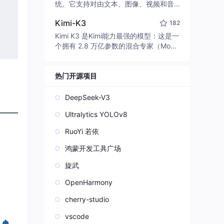
edit code, run commands, and verify
统。它支持对由文本、图像、视频和音
changes — autonomously. Built in Rus
频组成的多模态上下文进行统一理解，
t for speed. Get Started
Kimi-K3
182
并能生成分辨率高达 2K、时长可达 15
秒的带原生立体声音频的视频。得益于
Kimi K3 是Kimi能力最强的模型：这是一
面向任务泛化的系统设计，H3 在预训练
个拥有 2.8 万亿参数的混合专家（Mo
阶段就已具备广泛的多模态上下文理解
E）模型，具备原生视觉理解能力，并支
与生成能力，能够出色地执行复杂的多
持 100 万 token 的上下文窗口。
模态指令。
热门开源项目
DeepSeek-V3
Ultralytics YOLOv8
RuoYi 若依
鸿蒙开发工具广场
旋武
OpenHarmony
cherry-studio
vscode