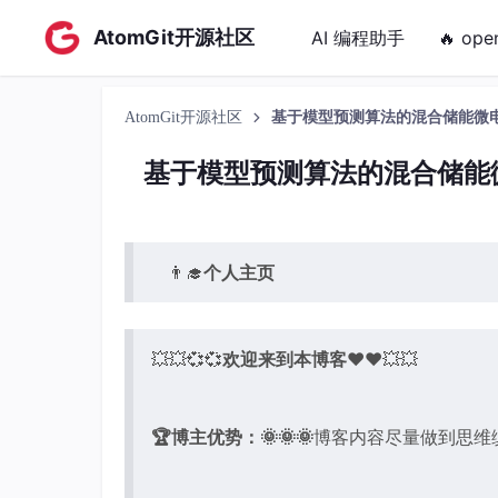
AtomGit开源社区
AI 编程助手
🔥 ope
AtomGit开源社区
基于模型预测算法的混合储能微电网
基于模型预测算法的混合储能微
👨‍🎓
个人主页
💥💥💞💞
欢迎来到本博客
❤️❤️💥💥
🏆博主优势：
🌞🌞🌞
博客内容尽量做到思维