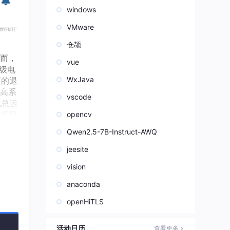
windows
VMware
仓颉
然而，
vue
级电
WxJava
面的退
高系
vscode
化总运
决策目
opencv
Qwen2.5-7B-Instruct-AWQ
jeesite
vision
anaconda
openHiTLS
活动日历
查看更多