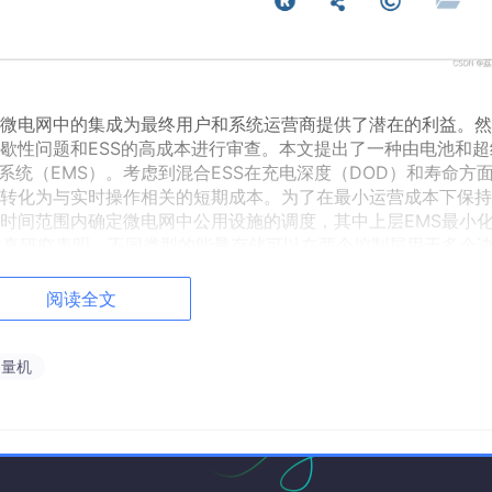
）在微电网中的集成为最终用户和系统运营商提供了潜在的利益。
歇性问题和ESS的高成本进行审查。本文提出了一种由电池和超
系统（EMS）。考虑到混合ESS在充电深度（DOD）和寿命方
转化为与实时操作相关的短期成本。为了在最小运营成本下保持
时间范围内确定微电网中公用设施的调度，其中上层EMS最小
仿真研究表明，不同类型的能量存储可以在两个控制层用于多个
度的场景也证明了所提出的EMS结构的有效性。
阅读全文
向量机