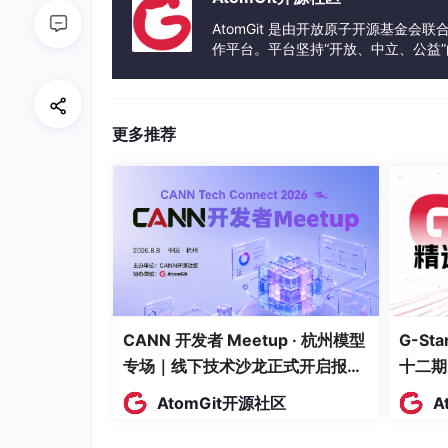
AtomGit 是由开放原子开源基金会
作平台。平台坚持“开放、中立、公益
发体验和算力服务整合在一起，为开
更多推荐
CANN 开发者 Meetup · 杭州模型
G-S
专场｜线下技术沙龙正式开启报
十二期
名！
AtomGit开源社区
A