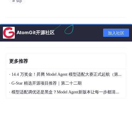
# sql
采用读写分离架构
对大文本字段使用垂直分表
AtomGit开源社区
加入社区
安全控制方案
安全措施
JWT令牌认证机制
更多推荐
基于注解的权限控制：
@PreAuthorize("hasRole('ADMIN')")
·
14.4 万奖金！昇腾 Model Agent 模型适配大赛正式起航（第二季）
·
敏感数据加密存储
G-Star 精选开源项目推荐｜第二十二期
·
模型适配调优还是黑盒？Model Agent新版本让每一步都清晰可见
防止CSRF攻击的Token验证
任务操作日志审计
系统集成方案
外部系统对接