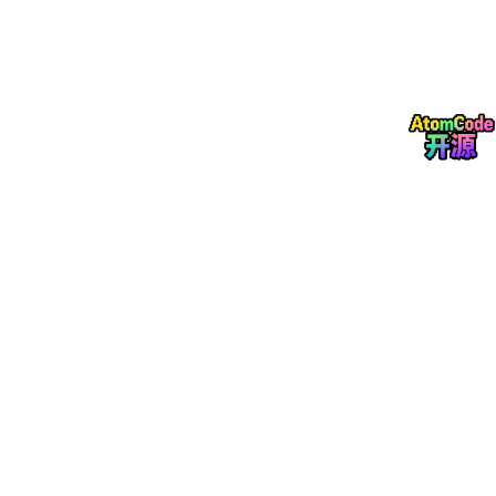
LDAP/AD域账号同步
企业微信/钉钉消息通知
文件存储对接OSS/MinIO
单点登录实现CAS集成
监控与运维
监控体系
Spring Boot Admin服务器监控
Prometheus + Grafana性能监控
ELK日志分析系统
关键业务指标埋点监控
部署方案
Docker容器化部署