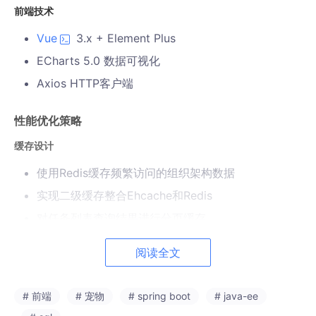
前端技术
Vue
3.x + Element Plus
ECharts 5.0 数据可视化
Axios HTTP客户端
性能优化策略
缓存设计
使用Redis缓存频繁访问的组织架构数据
实现二级缓存整合Ehcache和Redis
对任务列表查询结果进行分页缓存
数据库优化
阅读全文
建立复合索引：
CREATE
INDEX
idx_task_status_deadline
ON
sy
# 前端
# 宠物
# spring boot
# java-ee
s_task(status, deadline)