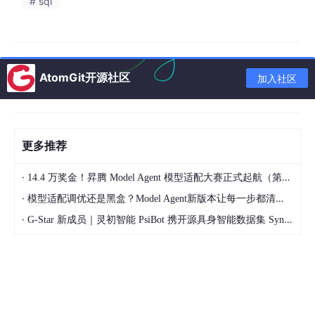
# sql
采用读写分离架构
对大文本字段使用垂直分表
AtomGit开源社区
加入社区
安全控制方案
安全措施
JWT令牌认证机制
更多推荐
基于注解的权限控制：
@PreAuthorize("hasRole('ADMIN')")
·
14.4 万奖金！昇腾 Model Agent 模型适配大赛正式起航（第二季）
·
敏感数据加密存储
模型适配调优还是黑盒？Model Agent新版本让每一步都清晰可见
·
G-Star 新成员｜灵初智能 PsiBot 携开源具身智能数据集 SynData 入驻 AtomGit
防止CSRF攻击的Token验证
任务操作日志审计
系统集成方案
外部系统对接