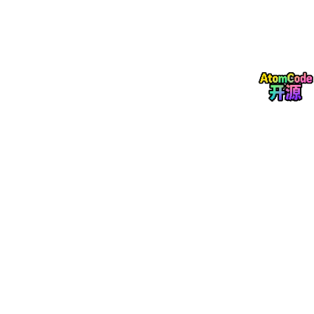
LDAP/AD域账号同步
企业微信/钉钉消息通知
文件存储对接OSS/MinIO
单点登录实现CAS集成
监控与运维
监控体系
Spring Boot Admin服务器监控
Prometheus + Grafana性能监控
ELK日志分析系统
关键业务指标埋点监控
部署方案
Docker容器化部署