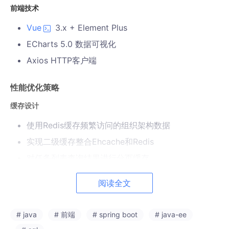
前端技术
Vue
3.x + Element Plus
ECharts 5.0 数据可视化
Axios HTTP客户端
性能优化策略
缓存设计
使用Redis缓存频繁访问的组织架构数据
实现二级缓存整合Ehcache和Redis
对任务列表查询结果进行分页缓存
数据库优化
阅读全文
建立复合索引：
CREATE
INDEX
idx_task_status_deadline
ON
sy
# java
# 前端
# spring boot
# java-ee
s_task(status, deadline)