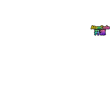
Kubernetes集群编排
CI/CD流水线配置
蓝绿部署
系统介绍：
SpringBoot+Vue web电影院购票系统平台完整项目源码+SQL脚
本+接口文档【Java Web毕设】，拿走直接用（附源码，数据
库，视频，可提供说明文档（通过
AI
GC
）
技术包括：MySQ
L、VueJS、ElementUI、（Python或者Java或者.NET）等等
功能
如图所示。可以滴我获取详细的视频介绍
功能参考截图：