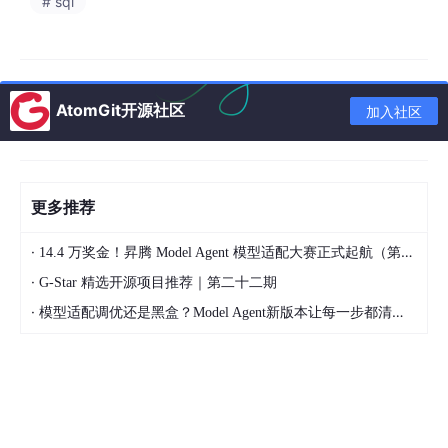
外部系统对接
# sql
LDAP/AD域账号同步
企业微信/钉钉消息通知
文件存储对接OSS/MinIO
AtomGit开源社区
加入社区
单点登录实现CAS集成
监控与运维
更多推荐
监控体系
·
14.4 万奖金！昇腾 Model Agent 模型适配大赛正式起航（第二季）
Spring Boot Admin服务器监控
·
G-Star 精选开源项目推荐｜第二十二期
Prometheus + Grafana性能监控
·
模型适配调优还是黑盒？Model Agent新版本让每一步都清晰可见
ELK日志分析系统
关键业务指标埋点监控
部署方案
Docker容器化部署