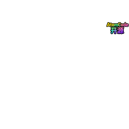
Kubernetes集群编排
CI/CD流水线配置
蓝绿部署
系统介绍：
直接拿走，意外获得200多套代码，需要的滴我大学生科创项目在
线管理系统信息管理系统源码-SpringBoot后端+Vue前端+MySQL
【可直接运行】（可提供说明文档（通过
AI
GC
）
功能参考截图：