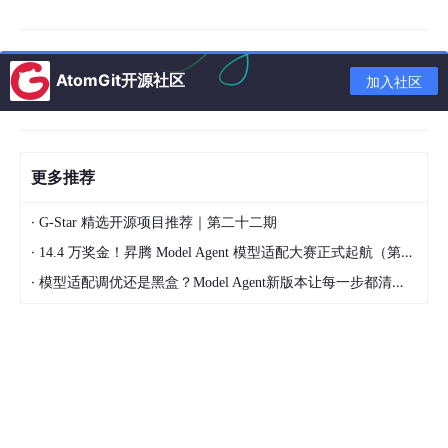
外部系统对接
LDAP/AD域账号同步
企业微信/钉钉消息通知
AtomGit开源社区
加入社区
文件存储对接OSS/MinIO
单点登录实现CAS集成
更多推荐
监控与运维
·
监控体系
G-Star 精选开源项目推荐｜第二十二期
·
14.4 万奖金！昇腾 Model Agent 模型适配大赛正式起航（第二季）
Spring Boot Admin服务器监控
·
模型适配调优还是黑盒？Model Agent新版本让每一步都清晰可见
Prometheus + Grafana性能监控
ELK日志分析系统
关键业务指标埋点监控
部署方案
Docker容器化部署