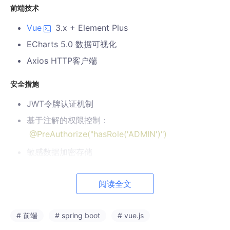
前端技术
Vue
3.x + Element Plus
ECharts 5.0 数据可视化
Axios HTTP客户端
安全措施
JWT令牌认证机制
基于注解的权限控制：
@PreAuthorize("hasRole('ADMIN')")
敏感数据加密存储
防止CSRF攻击的Token验证
阅读全文
任务操作日志审计
系统集成方案
# 前端
# spring boot
# vue.js