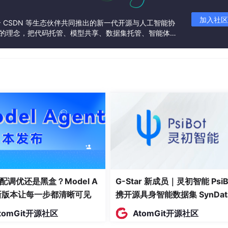
加入社区
联合 CSDN 等生态伙伴共同推出的新一代开源与人工智能协
”的理念，把代码托管、模型共享、数据集托管、智能体开
发者提供从开发、训练到部署的一站式体验。
配调优还是黑盒？Model A
G-Star 新成员｜灵初智能 PsiB
t新版本让每一步都清晰可见
携开源具身智能数据集 SynDat
入驻 AtomGit
tomGit开源社区
AtomGit开源社区