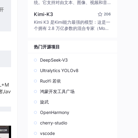
edit code, run commands, and verify
统。它支持对由文本、图像、视频和音
changes — autonomously. Built in Rus
频组成的多模态上下文进行统一理解，
开
t for speed. Get Started
Kimi-K3
206
并能生成分辨率高达 2K、时长可达 15
秒的带原生立体声音频的视频。得益于
Kimi K3 是Kimi能力最强的模型：这是一
面向任务泛化的系统设计，H3 在预训练
个拥有 2.8 万亿参数的混合专家（Mo
阶段就已具备广泛的多模态上下文理解
E）模型，具备原生视觉理解能力，并支
与生成能力，能够出色地执行复杂的多
持 100 万 token 的上下文窗口。
模态指令。
热门开源项目
DeepSeek-V3
Ultralytics YOLOv8
RuoYi 若依
L+M
者Jav
鸿蒙开发工具广场
旋武
OpenHarmony
cherry-studio
vscode