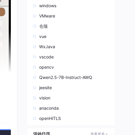
windows
VMware
仓颉
vue
WxJava
vscode
opencv
Qwen2.5-7B-Instruct-AWQ
jeesite
vision
anaconda
openHiTLS
活动日历
查看更多