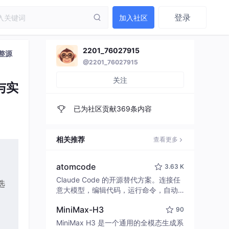
登录
加入社区
2201_76027915
完整源
@2201_76027915
关注
与实
已为社区贡献369条内容
相关推荐
查看更多
atomcode
3.63 K
Claude Code 的开源替代方案。连接任
选
意大模型，编辑代码，运行命令，自动
验证 — 全自动执行。用 Rust 构建，极
MiniMax-H3
90
致性能。 ｜ An open-source alternativ
e to Claude Code. Connect any LLM,
MiniMax H3 是一个通用的全模态生成系